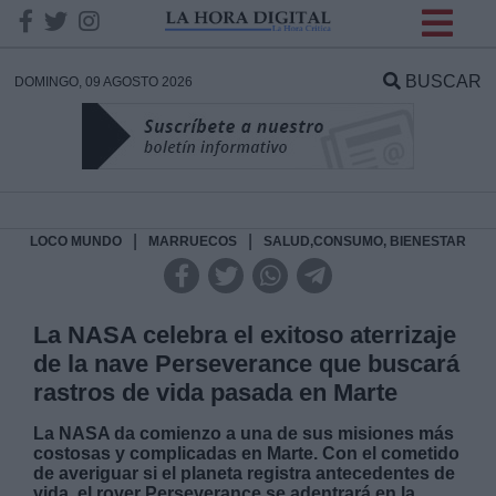
INFORMACION SOBRE LA
PROTECCIÓN DE TUS
BUSCAR
DOMINGO, 09 AGOSTO 2026
DATOS
Responsable:
Finalidad:
|
|
LOCO MUNDO
MARRUECOS
SALUD,CONSUMO, BIENESTAR
Datos tratados:
La NASA celebra el exitoso aterrizaje
de la nave Perseverance que buscará
rastros de vida pasada en Marte
Legitimación:
La NASA da comienzo a una de sus misiones más
costosas y complicadas en Marte. Con el cometido
Destinatarios:
de averiguar si el planeta registra antecedentes de
vida, el rover Perseverance se adentrará en la