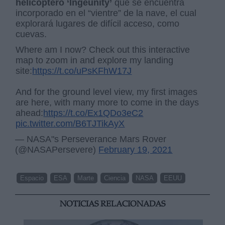
helicóptero ‘Ingeunity’
que se encuentra
incorporado en el “vientre” de la nave, el cual
explorará lugares de difícil acceso, como
cuevas.
Where am I now? Check out this interactive
map to zoom in and explore my landing
site:
https://t.co/uPsKFhW17J
And for the ground level view, my first images
are here, with many more to come in the days
ahead:
https://t.co/Ex1QDo3eC2
pic.twitter.com/B6TJTikAyX
— NASA"s Perseverance Mars Rover
(@NASAPersevere)
February 19, 2021
Espacio
ESA
Marte
Ciencia
NASA
EEUU
NOTICIAS RELACIONADAS