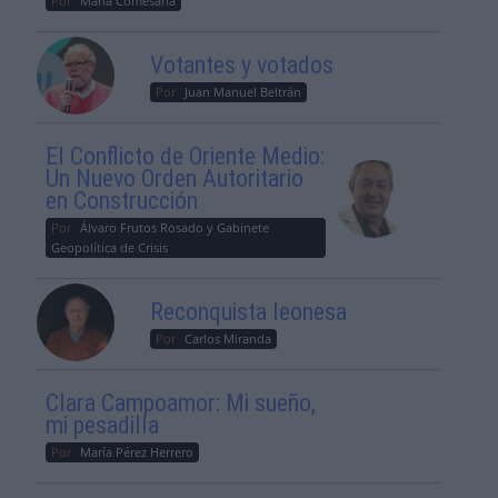
Por
María Comesaña
Votantes y votados
Por
Juan Manuel Beltrán
El Conflicto de Oriente Medio:
Un Nuevo Orden Autoritario
en Construcción
Por
Álvaro Frutos Rosado y Gabinete
Geopolítica de Crisis
Reconquista leonesa
Por
Carlos Miranda
Clara Campoamor: Mi sueño,
mi pesadilla
Por
María Pérez Herrero