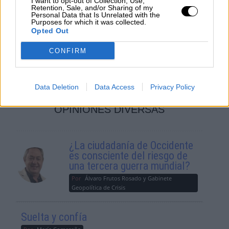
I want to opt-out of Collection, Use,
Retention, Sale, and/or Sharing of my
Personal Data that Is Unrelated with the
Purposes for which it was collected.
Opted Out
Ni paz ni guerra en Ucrania:
CONFIRM
propaganda
Data Deletion
Data Access
Privacy Policy
OPINIONES DIVERSAS
¿La ciudadanía de Occidente
es consciente del riesgo de
una tercera guerra mundial?
Por
Álvaro Frutos Rosado y Gabinete
Geopolítica de Crisis
Suelta y confía