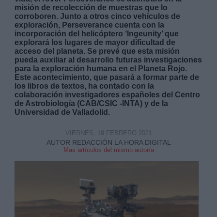
misión de recolección de muestras que lo
corroboren. Junto a otros cinco vehículos de
exploración, Perseverance cuenta con la
incorporación del helicóptero ‘Ingeunity’ que
explorará los lugares de mayor dificultad de
acceso del planeta. Se prevé que esta misión
pueda auxiliar al desarrollo futuras investigaciones
Derechos:
para la exploración humana en el Planeta Rojo.
Este acontecimiento, que pasará a formar parte de
los libros de textos, ha contado con la
link
colaboración investigadores españoles del Centro
de Astrobiología (CAB/CSIC -INTA) y de la
Información adicional
Universidad de Valladolid.
link
VIERNES, 19 FEBRERO 2021
AUTOR REDACCIÓN LA HORA DIGITAL
Mas artículos del mismo autor/a