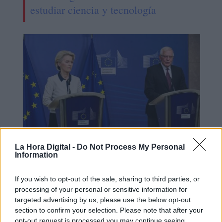
estudiar ciencia y tecnología
La Hora Digital -
Do Not Process My Personal
Condena unánime de la comunidad
Information
internacional al ataque ruso a
If you wish to opt-out of the sale, sharing to third parties, or
Ucrania
processing of your personal or sensitive information for
targeted advertising by us, please use the below opt-out
section to confirm your selection. Please note that after your
opt-out request is processed you may continue seeing