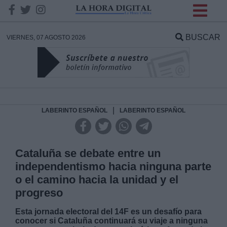
INFORMACION SOBRE LA
PROTECCIÓN DE TUS
BUSCAR
VIERNES, 07 AGOSTO 2026
DATOS
Responsable:
Finalidad:
|
LABERINTO ESPAÑOL
LABERINTO ESPAÑOL
Datos tratados:
Cataluña se debate entre un
independentismo hacia ninguna parte
o el camino hacia la unidad y el
Legitimación:
progreso
Destinatarios:
Esta jornada electoral del 14F es un desafío para
conocer si Cataluña continuará su viaje a ninguna