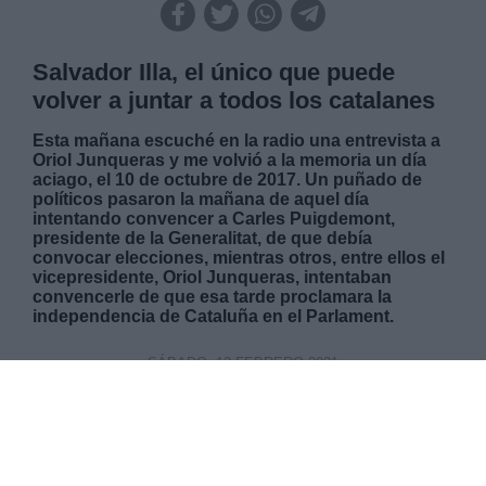
Salvador Illa, el único que puede
volver a juntar a todos los catalanes
Esta mañana escuché en la radio una entrevista a
Oriol Junqueras y me volvió a la memoria un día
aciago, el 10 de octubre de 2017. Un puñado de
políticos pasaron la mañana de aquel día
intentando convencer a Carles Puigdemont,
presidente de la Generalitat, de que debía
convocar elecciones, mientras otros, entre ellos el
vicepresidente, Oriol Junqueras, intentaban
convencerle de que esa tarde proclamara la
independencia de Cataluña en el Parlament.
SÁBADO, 13 FEBRERO 2021
AUTOR MARÍA MIR-ROCAFORT
Mas artículos del mismo autor/a