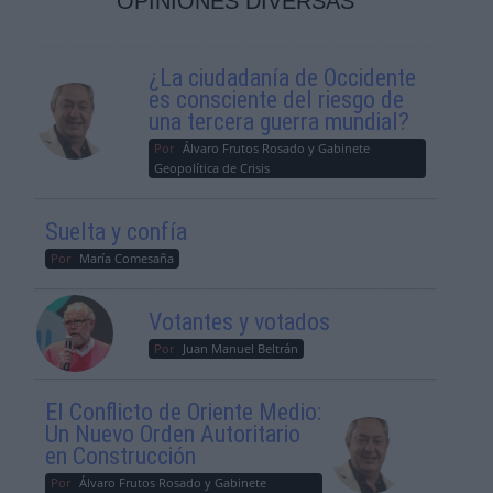
OPINIONES DIVERSAS
¿La ciudadanía de Occidente
es consciente del riesgo de
una tercera guerra mundial?
Por
Álvaro Frutos Rosado y Gabinete
Geopolítica de Crisis
Suelta y confía
Por
María Comesaña
Votantes y votados
Por
Juan Manuel Beltrán
El Conflicto de Oriente Medio:
Un Nuevo Orden Autoritario
en Construcción
Por
Álvaro Frutos Rosado y Gabinete