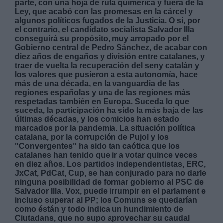
parte, con una hoja de ruta quimérica y fuera de la
Ley, que acabó con las promesas en la cárcel y
algunos políticos fugados de la Justicia. O si, por
el contrario, el candidato socialista Salvador Illa
conseguirá su propósito, muy arropado por el
Gobierno central de Pedro Sánchez, de acabar con
diez años de engaños y división entre catalanes, y
traer de vuelta la recuperación del seny catalán y
Derechos:
los valores que pusieron a esta autonomía, hace
más de una década, en la vanguardia de las
regiones españolas y una de las regiones más
link
respetadas también en Europa. Suceda lo que
Información adicional
suceda, la participación ha sido la más baja de las
link
últimas décadas, y los comicios han estado
marcados por la pandemia. La situación política
catalana, por la corrupción de Pujol y los
"Convergentes" ha sido tan caótica que los
catalanes han tenido que ir a votar quince veces
en diez años. Los partidos independentistas, ERC,
JxCat, PdCat, Cup, se han conjurado para no darle
ninguna posibilidad de formar gobierno al PSC de
Salvador Illa. Vox, puede irrumpir en el parlament e
incluso superar al PP; los Comuns se quedarían
como éstán y todo indica un hundimiento de
Ciutadans, que no supo aprovechar su caudal