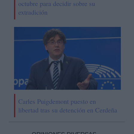
octubre para decidir sobre su
extradición
Carles Puigdemont puesto en
libertad tras su detención en Cerdeña