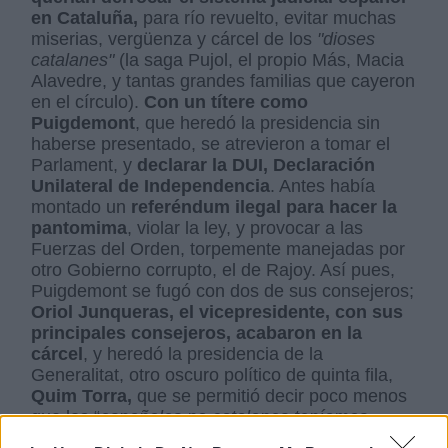
en Cataluña,
para río revuelto, evitar muchas
miserias, vergüenza y cárcel de los
"dioses
catalanes"
(la saga Pujol, el propio Más, Macia
Alavedre, y tantas grandes familias que cayeron
en el círculo).
Con un títere como
Puigdemont
, que heredó la presidencia sin
haberse presentado, se atrevieron a tomar el
Parlament, y
declarar la DUI, Declaración
Unilateral de Independencia
. Antes había
montado un
referéndum ilegal para hacer la
pantomima
, violar la ley, y provocar a las
Fuerzas del Orden, torpemente manejadas por
otro Gobierno corrupto, el de Rajoy. Así pues,
Puigdemont se fugó con dos de sus consejeros;
Oriol Junqueras, el vicepresidente, con sus
principales consejeros, acabaron en la
cárcel
, y heredó la presidencia de la
Generalitat, otro oscuro político de quinta fila,
Quim Torra,
que se permitió decir poco menos
que los “
españoles no catalanes teníamos
cuernos
”. Al cabo de otros dos años, 2019 y