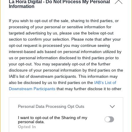
La Hora Digital -
Do Not Process My Personal
2020,
Torra tuvo que dimitir, y heredó la
Information
presidencia Pere Aragonés, de ERC
, que ha
tenido que convocar elecciones ahora.
If you wish to opt-out of the sale, sharing to third parties, or
Y con esta
trayectoria tan errática y
processing of your personal or sensitive information for
propagandista, llegamos a este 14F,
en plena
targeted advertising by us, please use the below opt-out
pandemia, un año en la que la jugada maestra
section to confirm your selection. Please note that after your
de Pedro Sánchez, de colocar como candidato
opt-out request is processed you may continue seeing
a presidente al ex ministro de Sanidad,
interest-based ads based on personal information utilized by
Salvador Illa, unido al desgaste y desilusión
us or personal information disclosed to third parties prior to
del independentismo
, le da la posibilidad de
your opt-out. You may separately opt-out of the further
ganar las elecciones, o al menos
casi doblar
disclosure of your personal information by third parties on the
sus escaños actuales,
y empatar, o bien con
IAB’s list of downstream participants. This information may
ERC o con JxCat, el enésimo nombre de la
also be disclosed by us to third parties on the
IAB’s List of
derecha nacionalista catalana. Lo dicho, los
Downstream Participants
that may further disclose it to other
catalanes vuelven a tener la oportunidad de
third parties.
elegir entre alguien que quiere que se unan las
dos mitades de Cataluña y gobernar para todos.
Personal Data Processing Opt Outs
O volver a elegir a quienes les dividen y quieren
imponerse sobre los que se sienten catalanes,
I want to opt-out of the Sharing of my
personal data.
españoles y europeos... A ver qué pasa.
Opted In