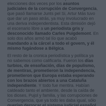
elecciones dos veces por los
asuntos
judiciales de la corrupción de Convergencia
,
que pasó llamarse Junts pel Si, Artur Más tuvo
que dar un paso atrás, ya muy involucrado en
una deriva independentista. Esta dimisión dejó
el escenario libre a
un periodista gris y
desconocido llamado Carles Puigdemont
. En
solo dos años armó tal lío que acabó
mandando a la cárcel a todo el govern, y él
mismo fugándose a Bélgica
.
El resto de la cronica periodística y política ya
no sabemos como calificarla. Fueron los
días
turbios, de ensoñación, días de populismo,
de mentiras, prometieron la independencia,
prometieron que Europa estaba esperando
con los brazos abiertos a una Cataluña
independiente
. Y todo fue mentira. Habían
caldeado tanto el ambiente, desde la caída de
los dioses, Pujol y familia, y las corrupciones de
Convergencia, que ya todo les daba igual, sólo
querían derrocar el sistema judicial español