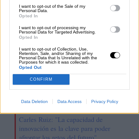
I want to opt-out of the Sale of my
Vox
CUP
Jordi Pujol
JxCAT
resultados electorales
Personal Data.
Opted In
Salvador Illa
PSC
ERC
Catalunya
I want to opt-out of processing my
Personal Data for Targeted Advertising.
NOTICIAS RELACIONADAS
Opted In
I want to opt-out of Collection, Use,
Retention, Sale, and/or Sharing of my
Personal Data that Is Unrelated with the
Purposes for which it was collected.
Opted Out
CONFIRM
Data Deletion
Data Access
Privacy Policy
Carles Ruiz: "La capacidad de
innovación es la clave para poder
afrontar los retos del futuro"