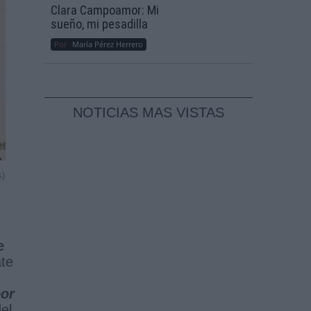
Clara Campoamor: Mi
sueño, mi pesadilla
Por
María Pérez Herrero
NOTICIAS MAS VISTAS
s)
e
ate
or
el