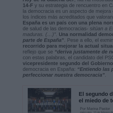
14-F
y su estrategia de rencuentro en C
la democracia es un aspecto de mejora en
los índices más acreditados que valoran
España es un país con una plena nor
de salud de las democracias-
sitúan a 
maduras. (…)”
.
Una normalidad democ
parte de España
”
. Pese a ello, el exm
recorrido para mejorar la actual situ
reflejo que se
“deriva justamente de n
con estas palabras, el candidato del PSC 
vicepresidente segundo del Gobierno,
democracia en España:
“Entiendo las 
perfeccionar nuestra democracia”
.
El segundo d
el miedo de t
Por Marina Pastor
miércoles, 10 de febrero d