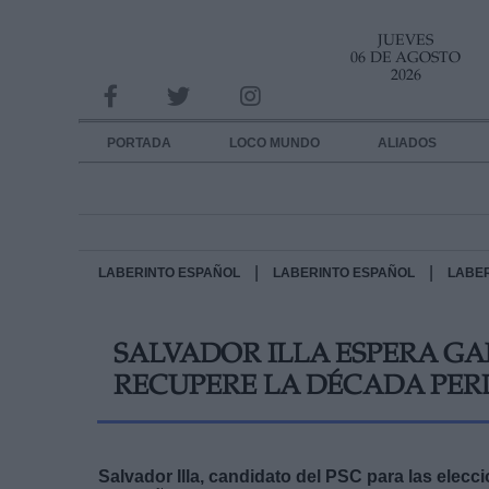
JUEVES
INFORMACION SOBRE LA PROTECCIÓN DE TUS DATOS
06 DE AGOSTO
2026
Responsable:
Finalidad:
PORTADA
LOCO MUNDO
ALIADOS
Datos tratados:
Legitimación:
Destinatarios:
|
|
LABERINTO ESPAÑOL
LABERINTO ESPAÑOL
LABE
Derechos:
SALVADOR ILLA ESPERA G
link
RECUPERE LA DÉCADA PER
Información adicional
link
Salvador Illa, candidato del PSC para las elecc