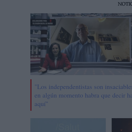
NOTI
"Los independentistas son insaciable
en algún momento habra que decir h
aquí"