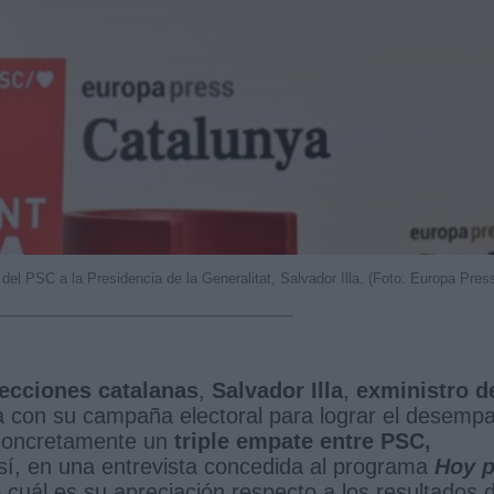
 del PSC a la Presidencia de la Generalitat, Salvador Illa. (Foto: Europa Pres
lecciones catalanas
,
Salvador Illa
,
exministro d
a con su campaña electoral para lograr el desemp
 concretamente un
triple empate entre PSC,
Así, en una entrevista concedida al programa
Hoy p
o cuál es su apreciación respecto a los resultados d