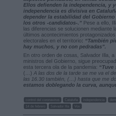
Ellos defienden la independencia, y y
independencia es divisiva en Cataluñ
depender la estabilidad del Gobierno
los otros -candidatos-.”
Pese a ello, I
las diferencias se solucionen mediante 
últimos acontecimientos protagonizados 
electorales en el territorio
:
“También pi
hay muchos, y no con pedradas”.
En otro orden de cosas, Salvador Illa, a
ministros del Gobierno, sigue preocupa
esta tercera ola de la pandemia:
“
Tuve 
(…)
A las dos de la tarde se me va el d
las 16.30 también, (…) hasta que me d
estamos doblegando la curva, aunque
control del coronavirus
Cataluña
independencia
dem
14 de febrero
Salvador Illa
Vox