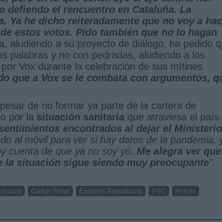
o defiendo el rencuentro en Cataluña. La
a. Ya he dicho reiteradamente que no voy a ha
 de estos votos. Pido también que no lo hagan
lla, aludiendo a su proyecto de diálogo, ha pedido 
las palabras y no con pedradas, aludiendo a los
por Vox durante la celebración de sus mítines
do que a Vox se le combata con argumentos, q
 pesar de no formar ya parte de la cartera de
do por la
situación sanitaria
que atraviesa el país
sentimientos encontrados al dejar el Ministerio
edo al móvil para ver si hay datos de la pandemia, 
oy cuenta de que ya no soy yo.
Me alegra ver que
 la situación sigue siendo muy preocupante
”.
ocracia
Código Penal
Esquerra Republicana
PSC
Procés