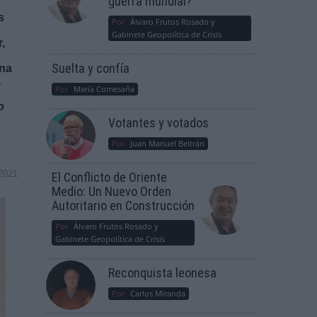
guerra mundial?
s
Por
Álvaro Frutos Rosado y
Gabinete Geopolítica de Crisis
,
.
Suelta y confía
una
a
Por
María Comesaña
o
Votantes y votados
Por
Juan Manuel Beltrán
2021
El Conflicto de Oriente
Medio: Un Nuevo Orden
Autoritario en Construcción
Por
Álvaro Frutos Rosado y
Gabinete Geopolítica de Crisis
Reconquista leonesa
Por
Carlos Miranda