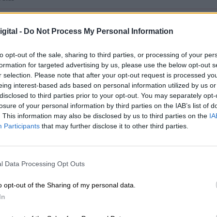
gital -
Do Not Process My Personal Information
aña electoral
“es un momento muy especial”
dond
ortunidad de explicar sus propuestas a la ciudadaní
to opt-out of the sale, sharing to third parties, or processing of your per
ar una idea de qué quieren hacer para dirigir su
formation for targeted advertising by us, please use the below opt-out s
vale”
para ello. Es por esto por lo que no ha queri
r selection. Please note that after your opt-out request is processed y
n el
indulto de los presos del procés
, señalando
eing interest-based ads based on personal information utilized by us or
e actualmente la justicia maneja:
“Quien vincule l
disclosed to third parties prior to your opt-out. You may separately opt-
losure of your personal information by third parties on the IAB’s list of
lectoral, se equivoca. (…)
Nadie debe tener ning
. This information may also be disclosed by us to third parties on the
IA
y a favor del estado de derecho
”
. Por el contrario
Participants
that may further disclose it to other third parties.
 su opinión respecto a la
revisión del Código Pen
egurando que no se trata de una coincidencia que
a vinculación directa con un momento procesal:
ocer hace unos días el Ministerio de Justicia e
l Data Processing Opt Outs
 que la enfermedad
(…). Cuando está en juego la
taciones artísticas hay que hilar fino. (…) Coincid
o opt-out of the Sharing of my personal data.
ngresar en prisión pronto, y por tanto es el
In
 no lo veo una vinculación directa.
Veo más
una