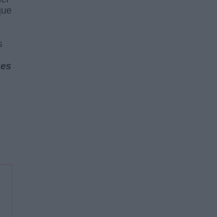
que
s
 es