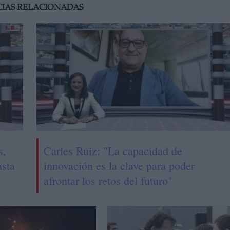
CIAS RELACIONADAS
s,
Carles Ruiz: "La capacidad de
asta
innovación es la clave para poder
afrontar los retos del futuro"