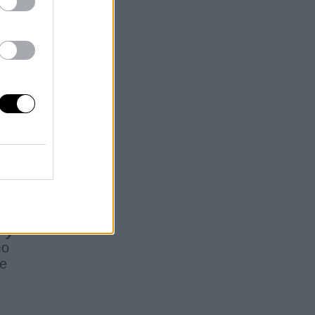
o
co
se
a
)
y
mo
ue