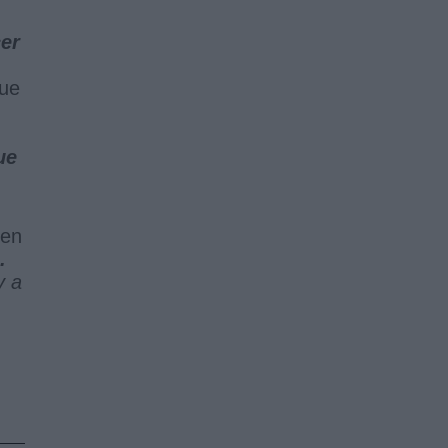
cer
que
ue
 en
.
y a