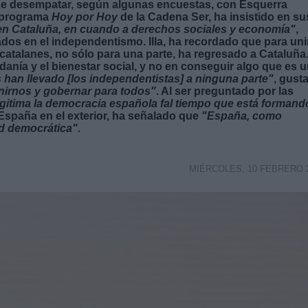
 de desempatar, según algunas encuestas, con Esquerra
l programa
Hoy por Hoy
de la Cadena Ser, ha insistido en su
 en Cataluña, en cuando a derechos sociales y economía"
,
s en el independentismo. Illa, ha recordado que para unir
catalanes, no sólo para una parte, ha regresado a Cataluña
danía y el bienestar social, y no en conseguir algo que es 
s han llevado [los independentistas] a ninguna parte"
, gust
nirnos y gobernar para todos"
. Al ser preguntado por
las
gitima la democracia española fal tiempo que está formand
 España en el exterior, ha señalado que
"España, como
ad democrática".
MIÉRCOLES, 10 FEBRERO 