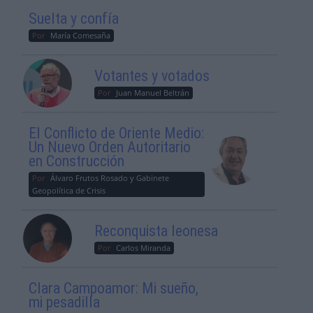
Suelta y confía
Por
María Comesaña
Votantes y votados
Por
Juan Manuel Beltrán
El Conflicto de Oriente Medio:
Un Nuevo Orden Autoritario
en Construcción
Por
Álvaro Frutos Rosado y Gabinete
Geopolítica de Crisis
Reconquista leonesa
Por
Carlos Miranda
Clara Campoamor: Mi sueño,
mi pesadilla