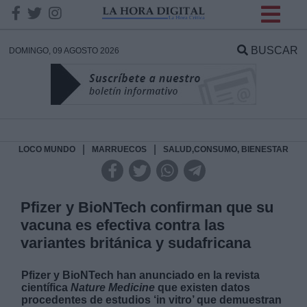
INFORMACION SOBRE LA
PROTECCIÓN DE TUS
BUSCAR
DOMINGO, 09 AGOSTO 2026
DATOS
Responsable:
Finalidad:
|
|
LOCO MUNDO
MARRUECOS
SALUD,CONSUMO, BIENESTAR
Datos tratados:
Pfizer y BioNTech confirman que su
vacuna es efectiva contra las
variantes británica y sudafricana
Legitimación:
Pfizer y BioNTech han anunciado en la revista
Destinatarios:
científica
Nature Medicine
que existen datos
procedentes de estudios ‘in vitro’ que demuestran