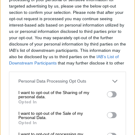
E484K+N501Y+D614G, que es la misma con
la que cuenta la cepa sudafricana y
targeted advertising by us, please use the below opt-out
brasileña
. Asimismo, las tres variantes del
section to confirm your selection. Please note that after your
momento ya compartían otros cambios, el
opt-out request is processed you may continue seeing
N501Y y el 69/70+N501Y+D614G, este último
interest-based ads based on personal information utilized by
dominante en todo el mundo desde hace
us or personal information disclosed to third parties prior to
meses.
your opt-out. You may separately opt-out of the further
disclosure of your personal information by third parties on the
En este sentido,
algunos investigadores han
IAB’s list of downstream participants. This information may
afirmado que las mutaciones a las que
also be disclosed by us to third parties on the
IAB’s List of
recurre el virus, además de ser siempre las
Downstream Participants
that may further disclose it to other
mismas, no son muy variadas.
“
Esta
third parties.
convergencia evolutiva nos muestra que las
soluciones posibles para mejorar al virus no son
Personal Data Processing Opt Outs
infinitas, por eso en distintos puntos del mundo
están apareciendo las mismas
”, ha explicado el
I want to opt-out of the Sharing of my
personal data.
investigador del CSIC,
Santiago Elena,
en
Opted In
unas declaraciones realizadas al periódico
Eldiario.es.
“
Hay muy pocas opciones y,
I want to opt-out of the Sale of my
conforme se fijan y vuelven dominantes, las
Personal Data.
Opted In
posibilidades de mejora se restrigen
todavía
más", explica el científico en sus
I want to opt-out of processing my