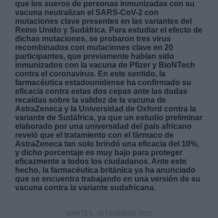
que los sueros de personas inmunizadas con su
vacuna neutralizan el SARS-CoV-2 con
mutaciones clave presentes en las variantes del
Reino Unido y Sudáfrica. Para estudiar el efecto de
dichas mutaciones, se probaron tres virus
recombinados con mutaciones clave en 20
participantes, que previamente habían sido
inmunizados con la vacuna de Pfizer y BioNTech
Derechos:
contra el coronavirus. En este sentido, la
farmacéutica estadounidense ha confirmado su
eficacia contra estas dos cepas ante las dudas
link
recaídas sobre la validez de la vacuna de
Información adicional
AstraZeneca y la Universidad de Oxford contra la
link
variante de Sudáfrica, ya que un estudio preliminar
elaborado por una universidad del país africano
reveló que el tratamiento con el fármaco de
AstraZeneca tan solo brindó una eficacia del 10%,
y dicho porcentaje es muy bajo para proteger
eficazmente a todos los ciudadanos. Ante este
hecho, la farmacéutica británica ya ha anunciado
que se encuentra trabajando en una versión de su
vacuna contra la variante sudafricana.
MARTES, 09 FEBRERO 2021