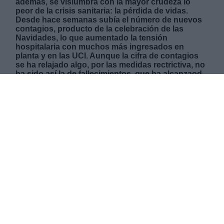
además, se vislumbra con la mayor crudeza lo
peor de la crisis sanitaria: la pérdida de vidas.
Desde hace semanas subía el número de nuevos
contagios, producto de la celebración de las
Navidades, lo que aumentado la tensión
hospitalaria con muchos más ingresados en
planta y en las UCI. Aunque la cifra de contagios
se ha relajado algo, por las medidas rectrictiva, no
ha sido así la de fallecimientos, que ha alcanzaod
su cifra record este fin de semana con 909
personas muertas. Mientras que el número de
positivos ha superado los 47.000 casos en apenas
dos días. Pese a ello, Sanidad ha comunicado una
leve mejoría en la incidencia acumulada de casos
por cada 100.000 habitantes respecto al viernes,
667 frente a 750, aliviando la presión asistencial en
los centros hospitalarios, con una tasa ocupación
de camas de 21,56% y de 43,16% en UCI. La
Comunidad de Madrid, es la única que no ha
cerrado, ni lo piensa hacer, la hostelería, y aún así
las cifras de ocupación de UCI y fallecimientos de
las más elevadas de toda España.
MARTES, 09 FEBRERO 2021