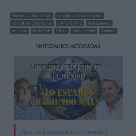
Universidad de Oxford
pandemia del coronavirus
control del coronavirus
SARS COV 2
AstraZeneca
vacunas
BioNTech
Pfizer
Internacional
Sanidad
NOTICIAS RELACIONADAS
¿Qué está pasando en el mundo?