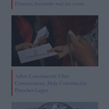
Estamos haciendo mal las cosas
Adiós Constitución Ultra
Conservadora, Hola Constitución
Pinochet-Lagos