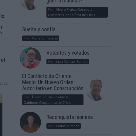
guerra mundial?
Por
Álvaro Frutos Rosado y
Gabinete Geopolítica de Crisis
llo
n
or
Suelta y confía
e
Por
María Comesaña
Votantes y votados
a
 el
Por
Juan Manuel Beltrán
El Conflicto de Oriente
Medio: Un Nuevo Orden
2021
Autoritario en Construcción
Por
Álvaro Frutos Rosado y
Gabinete Geopolítica de Crisis
Reconquista leonesa
Por
Carlos Miranda