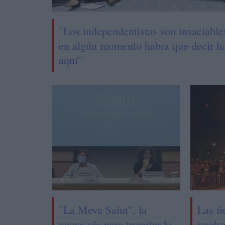
"Los independentistas son insaciable
en algún momento habra que decir h
aquí"
"La Meva Salut", la
Las fi
nueva vía para tramitar la
vuelv