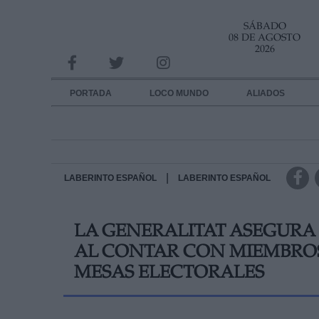
SÁBADO
INFORMACION SOBRE LA PROTECCIÓN DE TUS DATOS
08 DE AGOSTO
2026
Responsable:
Finalidad:
PORTADA
LOCO MUNDO
ALIADOS
Datos tratados:
Legitimación:
Destinatarios:
|
LABERINTO ESPAÑOL
LABERINTO ESPAÑOL
Derechos:
LA GENERALITAT ASEGURA
link
AL CONTAR CON MIEMBROS 
Información adicional
link
MESAS ELECTORALES