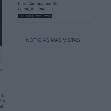
Clara Campoamor: Mi
sueño, mi pesadilla
Por
María Pérez Herrero
NOTICIAS MAS VISTAS
s)
ha
Así
es