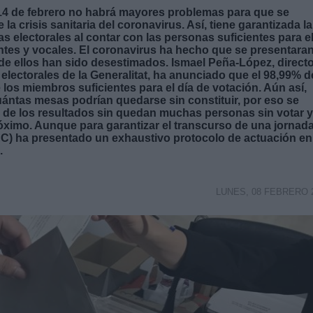
 14 de febrero no habrá mayores problemas para que se
a crisis sanitaria del coronavirus. Así, tiene garantizada la
as electorales al contar con las personas suficientes para e
dentes y vocales. El coronavirus ha hecho que se presentara
e ellos han sido desestimados. Ismael Peña-López, direct
electorales de la Generalitat, ha anunciado que el 98,99% d
 los miembros suficientes para el día de votación. Aún así,
uántas mesas podrían quedarse sin constituir, por eso se
n de los resultados sin quedan muchas personas sin votar y
próximo. Aunque para garantizar el transcurso de una jornad
JEC) ha presentado un exhaustivo protocolo de actuación en
.
LUNES, 08 FEBRERO 