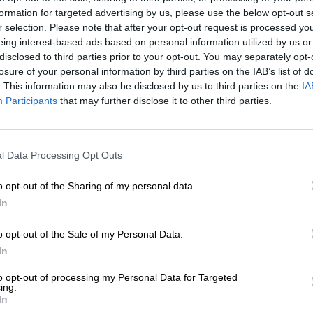
a una
“falta de datos”
según ha indicado la propia
formation for targeted advertising by us, please use the below opt-out s
el momento,
solo una mesa contaría con dos
r selection. Please note that after your opt-out request is processed y
tienen tres o más miembros asignados
.
“El 0,3
eing interest-based ads based on personal information utilized by us or
tiene al menos un recambio. Un 65,78% ya tien
disclosed to third parties prior to your opt-out. You may separately opt-
s miembros suficientes (Incluyendo las que no
losure of your personal information by third parties on the IAB’s list of
. This information may also be disclosed by us to third parties on the
IA
s hacer elecciones sin problemas. Seguimos
Participants
that may further disclose it to other third parties.
a comentado Peña en su reciente hilo de Twitter.
l Data Processing Opt Outs
o opt-out of the Sharing of my personal data.
In
o opt-out of the Sale of my Personal Data.
In
to opt-out of processing my Personal Data for Targeted
ENSE PROBLEMES.
ing.
In