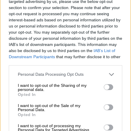
arrastrando casi cinco décadas desde la dictadura
targeted advertising by us, please use the below opt-out
de Francisco Franco. Sólo hay que ver cuantos
section to confirm your selection. Please note that after your
personajes públicos de cualquier ámbito
opt-out request is processed you may continue seeing
(empresarios, políticos, artistas, deportistas,
interest-based ads based on personal information utilized by
youtubers, etc) han incurrido en delitos fiscales o
us or personal information disclosed to third parties prior to
en prácticas tributarias y financieras poco éticas, y
aún así siguen siendo los más admirados del
your opt-out. You may separately opt-out of the further
panorama patrio. Por ello, para muchos votantes
disclosure of your personal information by third parties on the
de la derecha sigue vigente aquel dogma de fe
IAB’s list of downstream participants. This information may
“ultraliberal”
que considera
“saber robar un arte”
,
also be disclosed by us to third parties on the
IAB’s List of
siempre que ¡nos dejen algo para robar nosotros
Downstream Participants
that may further disclose it to other
también!.
third parties.
DOMINGO, 07 FEBRERO 2021
Personal Data Processing Opt Outs
AUTOR IÑAKI XABIER VÉLEZ DOMINGO
Mas artículos del mismo autor/a
I want to opt-out of the Sharing of my
personal data.
Opted In
I want to opt-out of the Sale of my
Personal Data.
Opted In
I want to opt-out of processing my
Personal Data for Targeted Advertising.