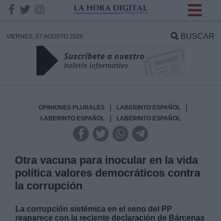
INFORMACION SOBRE LA
PROTECCIÓN DE TUS
BUSCAR
VIERNES, 07 AGOSTO 2026
DATOS
Responsable:
Finalidad:
|
|
OPINIONES PLURALES
LABERINTO ESPAÑOL
|
LABERINTO ESPAÑOL
LABERINTO ESPAÑOL
Datos tratados:
Otra vacuna para inocular en la vida
política valores democráticos contra
Legitimación:
la corrupción
Destinatarios:
La corrupción sistémica en el seno del PP
reaparece con la reciente declaración de Bárcenas