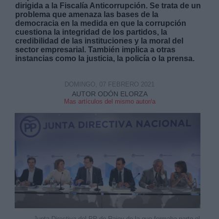
dirigida a la Fiscalía Anticorrupción. Se trata de un
problema que amenaza las bases de la
democracia en la medida en que la corrupción
cuestiona la integridad de los partidos, la
credibilidad de las instituciones y la moral del
sector empresarial. También implica a otras
instancias como la justicia, la policía o la prensa.
Derechos:
DOMINGO, 07 FEBRERO 2021
link
AUTOR ODÓN ELORZA
Mas artículos del mismo autor/a
Información adicional
link
Junta Directiva del PP de Rajoy de la que formaba parte el