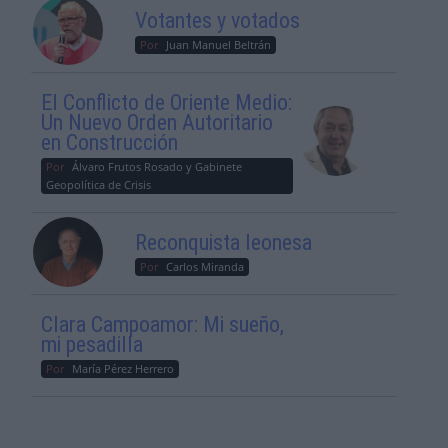
Votantes y votados
Por
Juan Manuel Beltrán
El Conflicto de Oriente Medio:
Un Nuevo Orden Autoritario
en Construcción
Por
Álvaro Frutos Rosado y Gabinete
Geopolítica de Crisis
Reconquista leonesa
Por
Carlos Miranda
Clara Campoamor: Mi sueño,
mi pesadilla
Por
María Pérez Herrero