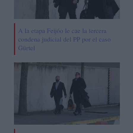
A la etapa Feijóo le cae la tercera
condena judicial del PP por el caso
Gürtel