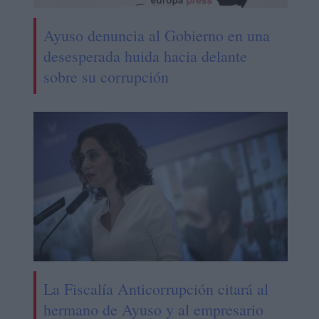
Ayuso denuncia al Gobierno en una
desesperada huida hacia delante
sobre su corrupción
La Fiscalía Anticorrupción citará al
hermano de Ayuso y al empresario