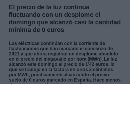
El precio de la luz continúa
fluctuando con un desplome el
domingo que alcanzó casi la cantidad
mínima de 0 euros
Las eléctricas continúan con la corriente de
fluctuaciones que han marcado el comienzo de
2021 y que ahora registran un desplome absoluto
en el precio del megavatio por hora (MWh). La luz
alcanzó este domingo el precio de 1’42 euros, lo
que se tradujo en la factura en unos 3 céntimos
por MWh, prácticamente alcanzando el precio
suelo de 0 euros marcado en España. Hace menos
de un mes se registraban unos datos opuestos
con el precio máximo históricamente alcanzado
por la luz en el país. Estos precios se daban
durante la borrasca “Filomena” que marcó
temperaturas mínimas nunca vistas con un
aumento de la demanda y una falta de energías
renovables que se tradujeron en una subida del
123% del precio en tan solo una semana. Ahora
son estas energías renovables las que han