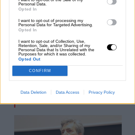
Personal Data.
Opted In
I want to opt-out of processing my
Personal Data for Targeted Advertising.
Opted In
I want to opt-out of Collection, Use,
Retention, Sale, and/or Sharing of my
Personal Data that Is Unrelated with the
Purposes for which it was collected.
Opted Out
CONFIRM
Bruselas urge a restringir el consumo
de gas desde este verano por efecto
Data Deletion
Data Access
Privacy Policy
de la guerra de Ucrania