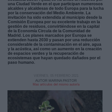
una Ciudad Verde en el que participan numerosos
alcaldes y alcaldesas de todo Europa para la lucha
por la conservación del Medio Ambiente. La
invitación ha sido extendida al municipio desde la
Comisión Europea por su excelente trabajo en la
gestión de residuos, convirtiéndose en la capital
de la Economía Circula de la Comunidad de
Derechos:
Madrid. Los planes marcados por Europa se
extienden hasta 2030 y pasan por una reducción
considerable de la contaminación en el aire, agua
link
y la acústica, así como un aumento en la creación
de espacios verdes y la recuperación de
Información adicional
ecosistemas que hayan quedado dañados por el
link
paso humano.
VIERNES, 05 FEBRERO 2021
AUTOR MARINA PASTOR
Mas artículos del mismo autor/a