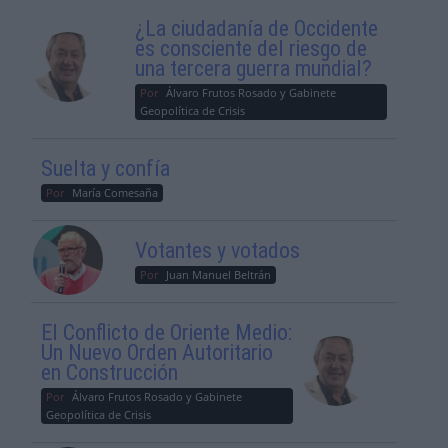
¿La ciudadanía de Occidente
es consciente del riesgo de
una tercera guerra mundial?
Por
Álvaro Frutos Rosado y Gabinete
Geopolítica de Crisis
Suelta y confía
Por
María Comesaña
Votantes y votados
Por
Juan Manuel Beltrán
El Conflicto de Oriente Medio:
Un Nuevo Orden Autoritario
en Construcción
Por
Álvaro Frutos Rosado y Gabinete
Geopolítica de Crisis