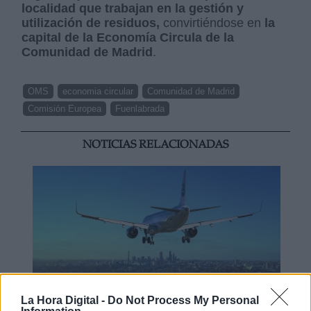
localidad que trabajan en la gestión y
utilización de residuos,
convirtiéndose en
la
capital de la Economía Circula de la
Comunidad de Madrid
.
OMS
economia circular
Comunidad de Madrid
Comisión Europea
Fuenlabrada
NOTICIAS RELACIONADAS
La Hora Digital -
Do Not Process My Personal