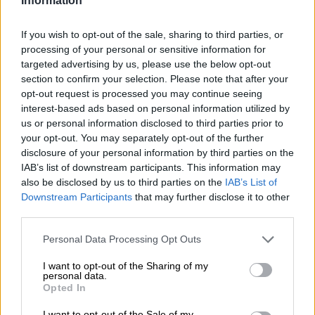
Information
El impuesto al queroseno, una
If you wish to opt-out of the sale, sharing to third parties, or
"ruina" para España que no reducirá
processing of your personal or sensitive information for
targeted advertising by us, please use the below opt-out
las emisiones
section to confirm your selection. Please note that after your
opt-out request is processed you may continue seeing
interest-based ads based on personal information utilized by
us or personal information disclosed to third parties prior to
your opt-out. You may separately opt-out of the further
disclosure of your personal information by third parties on the
IAB’s list of downstream participants. This information may
also be disclosed by us to third parties on the
IAB’s List of
Downstream Participants
that may further disclose it to other
third parties.
Personal Data Processing Opt Outs
I want to opt-out of the Sharing of my
Operación Chamartín, "licencia para
personal data.
Opted In
especular"
I want to opt-out of the Sale of my