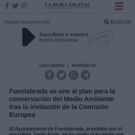
INFORMACION SOBRE LA
PROTECCIÓN DE TUS
BUSCAR
SÁBADO, 08 AGOSTO 2026
DATOS
Responsable:
Finalidad:
|
LOCO MUNDO
MARRUECOS
Datos tratados:
Fuenlabrada se une al plan para la
conservación del Medio Ambiente
tras la invitación de la Comisión
Legitimación:
Europea
Destinatarios:
El Ayuntamiento de Fuenlabrada, presidido por el
socialista Javier Ayala, se ha unido al Acuerdo por