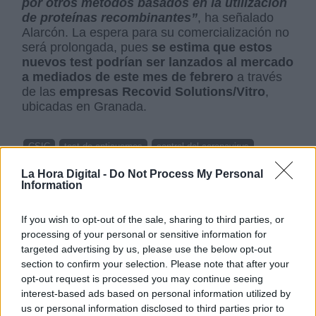
por otros métodos basados en la utilización
de proteínas recombinantes”
, ha señalado
Alarcón. La espera para su comercialización no
será prolongada, pues
se estima que estos
nuevos test podrían ser lanzados al mercado
a mediados de este mes de febrero
a través
de las
empresas Recovid Solutions/Vitro
,
ubicadas en Granada.
CSIC
test de anticuerpos
control del coronavirus
Covid 19
coronavirus
La Hora Digital -
Do Not Process My Personal
Information
NOTICIAS RELACIONADAS
If you wish to opt-out of the sale, sharing to third parties, or
processing of your personal or sensitive information for
targeted advertising by us, please use the below opt-out
section to confirm your selection. Please note that after your
opt-out request is processed you may continue seeing
interest-based ads based on personal information utilized by
us or personal information disclosed to third parties prior to