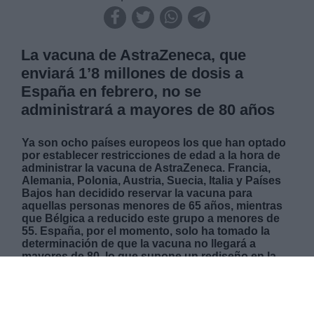
La vacuna de AstraZeneca, que
enviará 1’8 millones de dosis a
España en febrero, no se
administrará a mayores de 80 años
Ya son ocho países europeos los que han optado
por establecer restricciones de edad a la hora de
administrar la vacuna de AstraZeneca. Francia,
Alemania, Polonia, Austria, Suecia, Italia y Países
Bajos han decidido reservar la vacuna para
aquellas personas menores de 65 años, mientras
que Bélgica a reducido este grupo a menores de
55. España, por el momento, solo ha tomado la
determinación de que la vacuna no llegará a
mayores de 80, lo que supone un rediseño en la
campaña de vacunación que contempla gran parte
de los primeros grupos prioritarios por encima de
esta edad. No obstante, las dosis llegadas de
Pfizer y Moderna, que sumarán 2’2 millones en