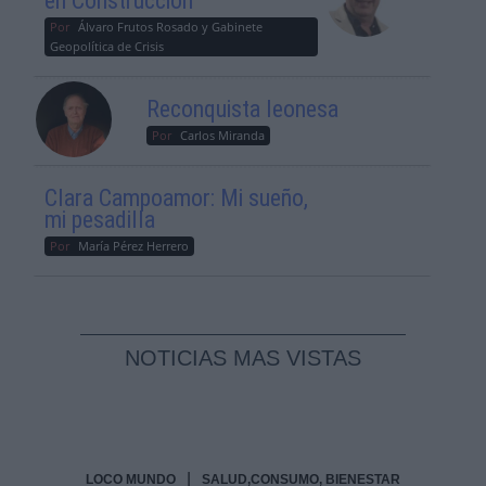
en Construcción
Por
Álvaro Frutos Rosado y Gabinete
Geopolítica de Crisis
Reconquista leonesa
Por
Carlos Miranda
Clara Campoamor: Mi sueño,
mi pesadilla
Por
María Pérez Herrero
NOTICIAS MAS VISTAS
|
LOCO MUNDO
SALUD,CONSUMO, BIENESTAR