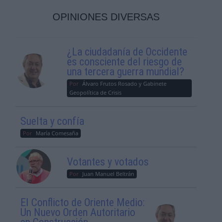
OPINIONES DIVERSAS
¿La ciudadanía de Occidente
es consciente del riesgo de
una tercera guerra mundial?
Por
Álvaro Frutos Rosado y Gabinete
Geopolítica de Crisis
Suelta y confía
Por
María Comesaña
Votantes y votados
Por
Juan Manuel Beltrán
El Conflicto de Oriente Medio:
Un Nuevo Orden Autoritario