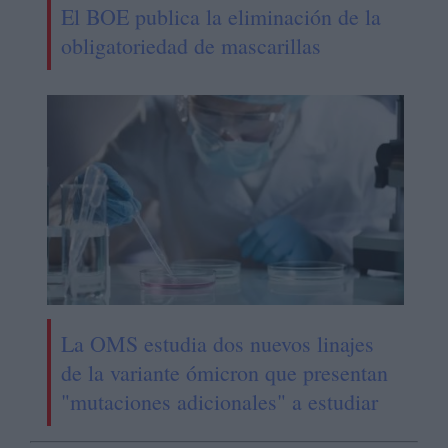
El BOE publica la eliminación de la
obligatoriedad de mascarillas
La OMS estudia dos nuevos linajes
de la variante ómicron que presentan
"mutaciones adicionales" a estudiar