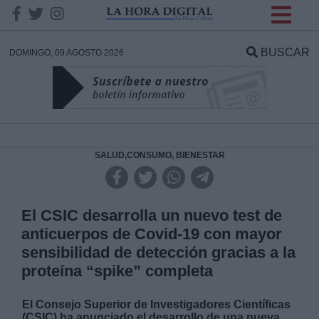
INFORMACION SOBRE LA
PROTECCIÓN DE TUS
BUSCAR
DOMINGO, 09 AGOSTO 2026
DATOS
Responsable:
Finalidad:
SALUD,CONSUMO, BIENESTAR
Datos tratados:
El CSIC desarrolla un nuevo test de
anticuerpos de Covid-19 con mayor
sensibilidad de detección gracias a la
Legitimación:
proteína “spike” completa
Destinatarios:
El Consejo Superior de Investigadores Científicas
(CSIC) ha anunciado el desarrollo de una nueva