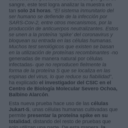
sangre, este test logra analizar la muestra en
tan
solo 24 horas
.
“El sistema inmunitario del
ser humano se defiende de la infección por
SARS-Cov-2, entre otros mecanismos, por la
producción de anticuerpos neutralizantes. Estos
se unen a la proteína ‘spike’ del coronavirus y
bloquean su entrada en las células humanas.
Muchos test serológicos que existen se basan
en la utilización de proteínas recombinantes
-no
generadas de manera natural por células
infectadas-
que no reproducen fielmente la
forma de la proteína S que se localiza en las
espinas del virus, lo que reduce su fiabilidad”
,
ha explicado
el investigador del CSIC en el
Centro de Biología Molecular Severo Ochoa,
Balbino Alarcón
.
Esta nueva prueba hace uso de las
células
Jukart-S
, unas células humanas cultivadas que
permite
presentar la proteína spike en su
totalidad
, distando del resto de pruebas que
solo utilizan una parte. De esta manera,
la