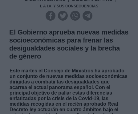
L A I.A. Y SUS CONSECUENCIAS
El Gobierno aprueba nuevas medidas
socioeconómicas para frenar las
desigualdades sociales y la brecha
de género
Este martes el Consejo de Ministros ha aprobado
un conjunto de nuevas medidas socioeconómicas
dirigidas a combatir las desigualdades que
acarrea el actual panorama español. Con el
principal objetivo de paliar estas diferencias
enfatizadas por la crisis de la Covid-19, las
medidas recogidas en el recién aprobado Real
Decreto-ley actuarán en cuatro ámbitos bajo el
principal cometido de poner fin a la brecha de
género, proteger a los grupos de población más
vulnerables y garantizar la cobertura de los
profesionales sanitarios ante la enfermedad. Una
enfermedad que ha sido finalmente reconocida