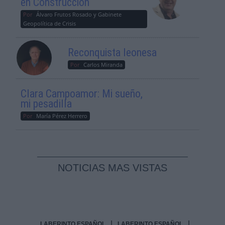
en Construcción
Por
Álvaro Frutos Rosado y Gabinete
Geopolítica de Crisis
Reconquista leonesa
Por
Carlos Miranda
Clara Campoamor: Mi sueño,
mi pesadilla
Por
María Pérez Herrero
NOTICIAS MAS VISTAS
|
|
LABERINTO ESPAÑOL
LABERINTO ESPAÑOL