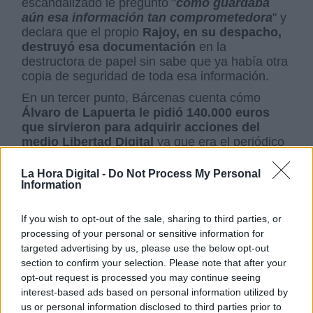
escandalizado le preguntó "
como guardaba
aún esa información tan comprometedora
" y
declara que el propio
Rajoy, en su despacho,
destruyó esa documentación
en la
destructora de papel sin sabe que ya había otra
copia de seguridad de toda esa información.
En un tercer punto, Bárcenas cuenta cómo
Álvaro de Lapuerta le pidió 140.000 euros
que sirvieron para adquirir acciones del
medio Libertad Digital
ya que era el periódico
que alentaba y daba pábulo a las teorías que
partieron desde el Partido Popular que
La Hora Digital -
Do Not Process My Personal
Information
defendía la autoría de ETA en los atentados
del 11 de marzo
. Esto ocurrió en el año 2004.
Posteriormente, en el año 2007. Lapuerta
If you wish to opt-out of the sale, sharing to third parties, or
vendió dichas acciones, pero no sabe
processing of your personal or sensitive information for
especificar a qué precio. Lo que sí asegura es
targeted advertising by us, please use the below opt-out
que ese dinero nunca volvió a la caja B del
section to confirm your selection. Please note that after your
partido y alguien se lo quedó.
opt-out request is processed you may continue seeing
interest-based ads based on personal information utilized by
Por último, el extesorero y ex senador del
us or personal information disclosed to third parties prior to
Partido Popular
se ofrece para contar toda la