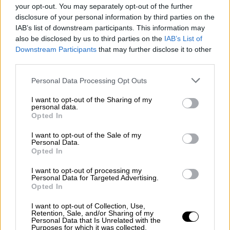
your opt-out. You may separately opt-out of the further
información en otras causas
en las que se
disclosure of your personal information by third parties on the
investiga la corrupción sistemática del PP como
IAB’s list of downstream participants. This information may
son los de la
Púnica en la Comunidad de
also be disclosed by us to third parties on the
IAB’s List of
Madrid o el de las comisiones finalistas de
Downstream Participants
that may further disclose it to other
los papeles de Bárcenas.
third parties.
Personal Data Processing Opt Outs
Caja B
Mariano Rajoy
Luis Bárcenas
Corrupción
PP
Partido Popular
Dolores de Cospedal
Moción de Censura
I want to opt-out of the Sharing of my
personal data.
Justicia
Opted In
NOTICIAS RELACIONADAS
I want to opt-out of the Sale of my
Personal Data.
Opted In
I want to opt-out of processing my
Personal Data for Targeted Advertising.
Opted In
I want to opt-out of Collection, Use,
Retention, Sale, and/or Sharing of my
Personal Data that Is Unrelated with the
Purposes for which it was collected.