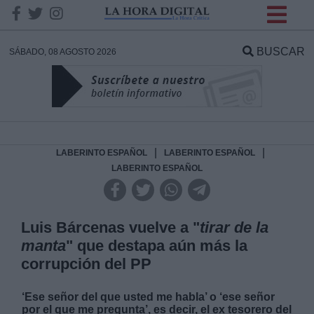
INFORMACION SOBRE LA
PROTECCIÓN DE TUS
BUSCAR
SÁBADO, 08 AGOSTO 2026
DATOS
Responsable:
Finalidad:
|
|
LABERINTO ESPAÑOL
LABERINTO ESPAÑOL
LABERINTO ESPAÑOL
Datos tratados:
Luis Bárcenas vuelve a "
tirar de la
manta
" que destapa aún más la
Legitimación:
corrupción del PP
Destinatarios:
‘Ese señor del que usted me habla’ o ‘ese señor
por el que me pregunta’, es decir, el ex tesorero del