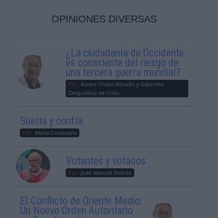
OPINIONES DIVERSAS
¿La ciudadanía de Occidente
es consciente del riesgo de
una tercera guerra mundial?
Por
Álvaro Frutos Rosado y Gabinete
Geopolítica de Crisis
Suelta y confía
Por
María Comesaña
Votantes y votados
Por
Juan Manuel Beltrán
El Conflicto de Oriente Medio:
Un Nuevo Orden Autoritario