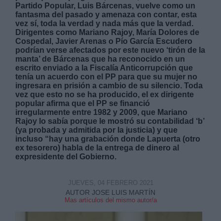
Partido Popular, Luis Bárcenas, vuelve como un
fantasma del pasado y amenaza con contar, esta
vez sí, toda la verdad y nada más que la verdad.
Dirigentes como Mariano Rajoy, María Dolores de
Cospedal, Javier Arenas o Pío García Escudero
podrían verse afectados por este nuevo ‘tirón de la
manta’ de Bárcenas que ha reconocido en un
Derechos:
escrito enviado a la Fiscalía Anticorrupción que
tenía un acuerdo con el PP para que su mujer no
ingresara en prisión a cambio de su silencio. Toda
link
vez que esto no se ha producido, el ex dirigente
popular afirma que el PP se financió
Información adicional
irregularmente entre 1982 y 2009, que Mariano
link
Rajoy lo sabía porque le mostró su contabilidad ‘b’
(ya probada y admitida por la justicia) y que
incluso “hay una grabación donde Lapuerta (otro
ex tesorero) habla de la entrega de dinero al
expresidente del Gobierno.
JUEVES, 04 FEBRERO 2021
AUTOR JOSE LUIS MARTÍN
Mas artículos del mismo autor/a