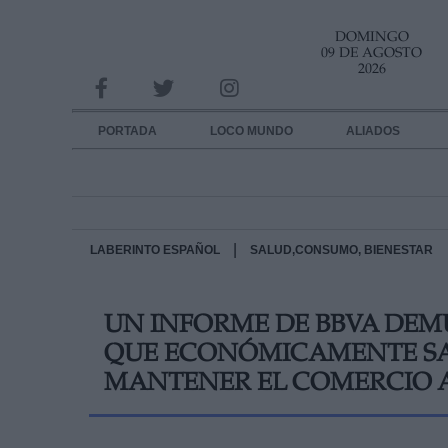
DOMINGO
INFORMACION SOBRE LA PROTECCIÓN DE TUS DATOS
09 DE AGOSTO
2026
Responsable:
Finalidad:
PORTADA
LOCO MUNDO
ALIADOS
Datos tratados:
Legitimación:
Destinatarios:
|
LABERINTO ESPAÑOL
SALUD,CONSUMO, BIENESTAR
Derechos:
UN INFORME DE BBVA DEMU
link
QUE ECONÓMICAMENTE SA
Información adicional
link
MANTENER EL COMERCIO 