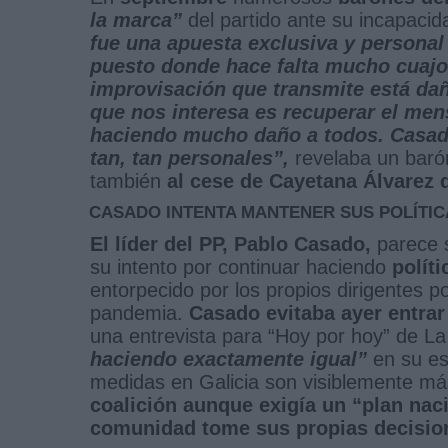
la marca”
del partido ante su incapacid
fue una apuesta exclusiva y personal
puesto donde hace falta mucho cuajo
improvisación que transmite está da
que nos interesa es recuperar el men
haciendo mucho daño a todos. Casad
tan, tan personales”,
revelaba un barón
también
al cese de Cayetana Álvarez 
CASADO INTENTA MANTENER SUS POLÍTIC
El líder del PP, Pablo Casado,
parece 
su intento por continuar haciendo
polít
entorpecido por los propios dirigentes p
pandemia.
Casado evitaba ayer entrar
una entrevista para “Hoy por hoy” de L
haciendo exactamente igual”
en su est
medidas en Galicia son visiblemente m
coalición aunque exigía un “plan nac
comunidad tome sus propias decisio