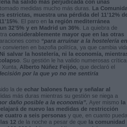
eña ha salido más perjudicada con unas
 tomado medidas mucho más duras.
La Comunid
es estrictas, muestra una pérdida del 11’12% d
11’15%
. El paro en
la región mediterránea
 un 32’5% y en Madrid un 36%
. La quiebra de
stra
considerablemente mayor que en las otras
laraciones como
“para arruinar a la hostelería e
 convierten en bazofia polítíca, ya que cambia vid
Ni salvar la hostelería, ni la economía, mientra
 colapso
. Su gestión le ha valido numerosas crítica
a Xunta,
Alberto Núñez Feijóo,
que declaró el
ecisión por la que yo no me sentiría
sido la de
echar balones fuera y señalar al
idas más duras mientras su gestión se niega a
nor daño posible a la economía”.
Ayer mismo
la
relajará de nuevo las medidas de restricción
 de cuatro a seis personas
y que, en cuanto pueda
 las 12
de la noche a pesar de que
la comunidad