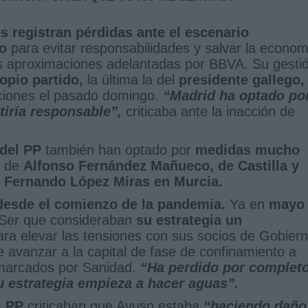
 registran pérdidas ante el escenario
o
para evitar responsabilidades y salvar la econom
 aproximaciones adelantadas por BBVA. Su gesti
opio partido,
la última la del
presidente gallego,
ciones el pasado domingo.
“Madrid ha optado po
tiría responsable”
,
criticaba ante la inacción de
 del PP
también han optado por
medidas mucho
s de
Alfonso Fernández Mañueco, de Castilla y
 Fernando López Miras en Murcia.
 desde el comienzo de la pandemia.
Ya en
mayo
a Ser que consideraban
su estrategia un
ra elevar las tensiones con sus socios de Gobiern
de avanzar a la capital de fase de confinamiento a
 marcados por Sanidad.
“Ha perdido por complet
 su estrategia empieza a hacer aguas”.
l PP
criticaban que Ayuso estaba
“haciendo daño