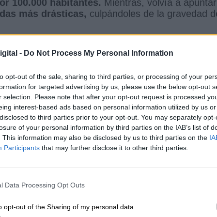
or 100.000 habitantes.
Mientras, volvía a apuntar
das más drásticas,
culpándoles de la gravedad d
atoria en bares y restaurantes. Y la ventilación -
e los consumidores.
gital -
Do Not Process My Personal Information
ques de queda. En terrazas las mesas vuelven a 6
to opt-out of the sale, sharing to third parties, or processing of your per
formation for targeted advertising by us, please use the below opt-out s
r selection. Please note that after your opt-out request is processed y
ruary 1, 2021
eing interest-based ads based on personal information utilized by us or
oy por La Ser avanzan una pérdida económica 
disclosed to third parties prior to your opt-out. You may separately opt-
omparado con otras dos comunidades que han
losure of your personal information by third parties on the IAB’s list of
. This information may also be disclosed by us to third parties on the
IA
 Cataluña y la Comunidad Valenciana.
El PIB de l
Participants
that may further disclose it to other third parties.
%
tras mantener la región cerrada al completo
prácticamente durante toda la duración de la
 de hostelería y comercio a las 18 horas frente
rid,
que Ayuso planea no prorrogar durante much
l Data Processing Opt Outs
 núcleo familiar o a dos personas
no conviviente
o opt-out of the Sharing of my personal data.