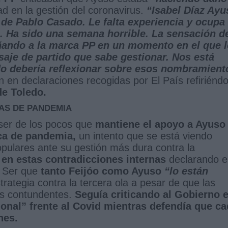
ad en la gestión del coronavirus.
“Isabel Díaz Ayu
 de Pablo Casado. Le falta experiencia y ocupa
. Ha sido una semana horrible. La sensación d
ñando a la marca PP en un momento en el que l
saje de partido que sabe gestionar. Nos está
o debería reflexionar sobre esos nombramient
 en declaraciones recogidas por El País refiriénd
de Toledo.
AS DE PANDEMIA
ser de los pocos que
mantiene el apoyo a Ayuso
ica de pandemia,
un intento que se está viendo
opulares ante su gestión más dura contra la
 en estas contradicciones internas
declarando e
a Ser que
tanto Feijóo como Ayuso
“lo están
rategia contra la tercera ola a pesar de que las
ás contundentes.
Seguía criticando al Gobierno 
ional” frente al Covid mientras defendía que c
nes.