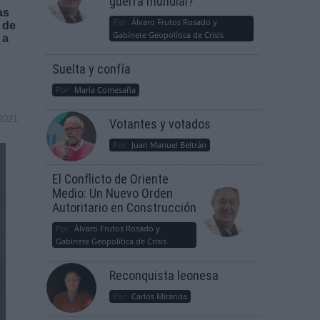
guerra mundial?
as
Por
Álvaro Frutos Rosado y
 de
Gabinete Geopolítica de Crisis
 a
Suelta y confía
Por
María Comesaña
2021
Votantes y votados
Por
Juan Manuel Beltrán
El Conflicto de Oriente
Medio: Un Nuevo Orden
Autoritario en Construcción
Por
Álvaro Frutos Rosado y
Gabinete Geopolítica de Crisis
Reconquista leonesa
Por
Carlos Miranda