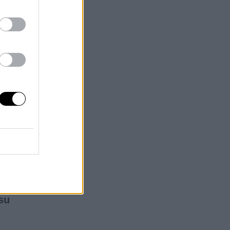
 en
En
o
al
on
n
cia
su