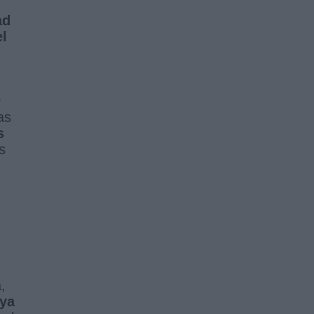
ad
el
n
as
s
s
,
 ya