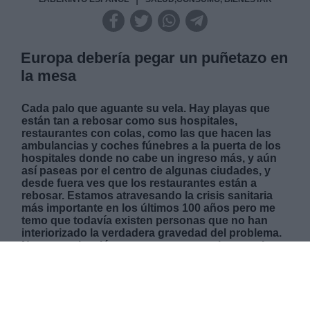
Europa debería pegar un puñetazo en
la mesa
Cada palo que aguante su vela.
Hay playas que
están tan a rebosar como sus hospitales,
restaurantes con colas, como las que hacen las
ambulancias y coches fúnebres a la puerta de los
hospitales donde no cabe un ingreso más, y aún
así paseas por el centro de algunas ciudades, y
desde fuera ves que los restaurantes están a
rebosar. Estamos atravesando la crisis sanitaria
más importante en los últimos 100 años pero me
temo que todavía existen personas que no han
interiorizado la verdadera gravedad del problema.
Nuestra salvación somos nosotros mismos y la
vacuna y Europa debería de dar un puñetazo en la
mesa y exigir que se cumplan los contratos.
DOMINGO, 31 ENERO 2021