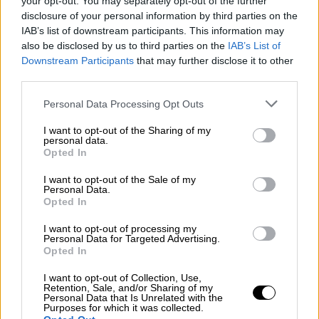
your opt-out. You may separately opt-out of the further
estima necesario aumentar las restricciones de
disclosure of your personal information by third parties on the
movilidad en la comunidad si se quiere frenar la
IAB’s list of downstream participants. This information may
propagación del virus, que actualmente
also be disclosed by us to third parties on the
IAB’s List of
presenta
una incidencia acumulada de “
970
Downstream Participants
that may further disclose it to other
casos por cada 100.000 habitantes
, que se
third parties.
eleva a más de 1.000 en las edades más
jóvenes
”.
Personal Data Processing Opt Outs
I want to opt-out of the Sharing of my
personal data.
test de coronavirus
salud pública
Ministerio de Sanidad
Opted In
incidencia acumulada
Gobierno de la Comunidad de Madrid
I want to opt-out of the Sale of my
farmacias
Sociedad
Sanidad
test de antígenos
Personal Data.
control del coronavirus
Comunidad de Madrid
Opted In
antonio zapatero
restricciones de movilidad
I want to opt-out of processing my
Personal Data for Targeted Advertising.
Opted In
NOTICIAS RELACIONADAS
I want to opt-out of Collection, Use,
Retention, Sale, and/or Sharing of my
Personal Data that Is Unrelated with the
Purposes for which it was collected.