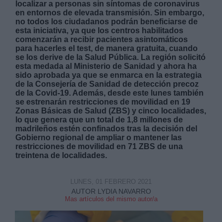
localizar a personas sin síntomas de coronavirus
en entornos de elevada transmisión. Sin embargo,
no todos los ciudadanos podrán beneficiarse de
esta iniciativa, ya que los centros habilitados
comenzarán a recibir pacientes asintomáticos
para hacerles el test, de manera gratuita, cuando
se los derive de la Salud Pública. La región solicitó
esta medada al Ministerio de Sanidad y ahora ha
Derechos:
sido aprobada ya que se enmarca en la estrategia
de la Consejería de Sanidad de detección precoz
de la Covid-19. Además, desde este lunes también
link
se estrenarán restricciones de movilidad en 19
Información adicional
Zonas Básicas de Salud (ZBS) y cinco localidades,
link
lo que genera que un total de 1,8 millones de
madrileños estén confinados tras la decisión del
Gobierno regional de ampliar o mantener las
restricciones de movilidad en 71 ZBS de una
treintena de localidades.
LUNES, 01 FEBRERO 2021
AUTOR LYDIA NAVARRO
Mas artículos del mismo autor/a