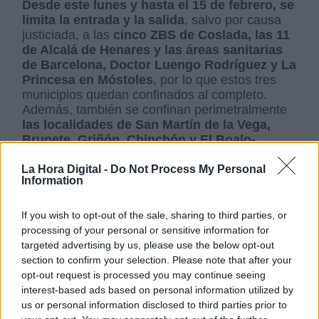
Desde este lunes y hasta el 15 de febrero, se
limita la entrada y la salida
, salvo por causa
justiciada, a las
cinco ZBS de Coslada, las 11
de Alcalá de Henares y las áreas sanitarias
de Barcelona, Doctor Luengo Rodríguez y La
Princesa en Móstoles
, por lo que estos tres
municipios quedan confinados al completo.
Además, también se confinan perimetralmente
las localidades de San Martín de la Vega,
Brunete, Griñón, Chinchón y El Boalo-
Maltaelpino.
La Hora Digital -
Do Not Process My Personal
Por su parte,
las zonas en las que se ha
Information
decidido levantar estas medidas
debido su
mejoría epidemiológica son las zonas básicas
If you wish to opt-out of the sale, sharing to third parties, or
de
Alameda de Osuna (Barajas), Benita de
processing of your personal or sensitive information for
Ávila (Hortaleza) y Las Tablas (Fuencarral-El
targeted advertising by us, please use the below opt-out
Pardo).
section to confirm your selection. Please note that after your
Zapatero
ha informado que
la situación es
opt-out request is processed you may continue seeing
crítica
y que “
los últimos datos muestran un
interest-based ads based on personal information utilized by
aumento de casos de coronavirus del 16% con
us or personal information disclosed to third parties prior to
respecto al de la semana pasada
”. Por ello, se