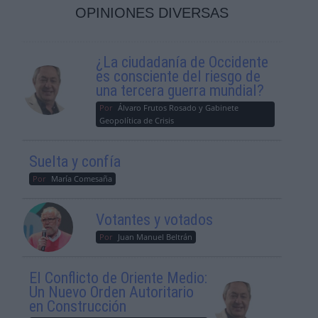
OPINIONES DIVERSAS
¿La ciudadanía de Occidente
es consciente del riesgo de
una tercera guerra mundial?
Por
Álvaro Frutos Rosado y Gabinete
Geopolítica de Crisis
Suelta y confía
Por
María Comesaña
Votantes y votados
Por
Juan Manuel Beltrán
El Conflicto de Oriente Medio:
Un Nuevo Orden Autoritario
en Construcción