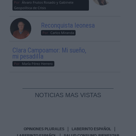
Por
Álvaro Frutos Rosado y Gabinete
Geopolítica de Crisis
Reconquista leonesa
Por
Carlos Miranda
Clara Campoamor: Mi sueño,
mi pesadilla
Por
María Pérez Herrero
NOTICIAS MAS VISTAS
|
|
OPINIONES PLURALES
LABERINTO ESPAÑOL
|
LABERINTO ESPAÑOL
SALUD,CONSUMO, BIENESTAR