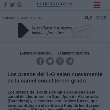
INFORMACION SOBRE LA
PROTECCIÓN DE TUS
BUSCAR
SÁBADO, 08 AGOSTO 2026
DATOS
Responsable:
Finalidad:
|
LABERINTO ESPAÑOL
LABERINTO ESPAÑOL
Datos tratados:
Los presos del 1-O salen nuevamente
de la cárcel con el tercer grado
Legitimación:
Los presos del 1-O que cumplen condena en la
cárcel de Lledoners, en Sant Joan de Vilatorrada
Destinatarios:
(Barcelona) y la exconsellera, Dolors Bassa, que
se encontraba en el centro de Puig de les Basses,
en Figueres (Girona), han salido este viernes de