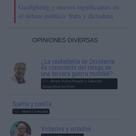
Gaslighting y nuevos significantes en
el debate político: fruta y dictadura
OPINIONES DIVERSAS
¿La ciudadanía de Occidente
es consciente del riesgo de
una tercera guerra mundial?
Por
Álvaro Frutos Rosado y Gabinete
Geopolítica de Crisis
Suelta y confía
Por
María Comesaña
Votantes y votados