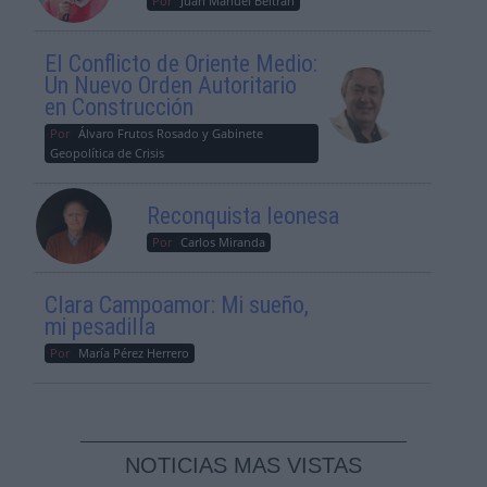
Por
Juan Manuel Beltrán
El Conflicto de Oriente Medio:
Un Nuevo Orden Autoritario
en Construcción
Por
Álvaro Frutos Rosado y Gabinete
Geopolítica de Crisis
Reconquista leonesa
Por
Carlos Miranda
Clara Campoamor: Mi sueño,
mi pesadilla
Por
María Pérez Herrero
NOTICIAS MAS VISTAS