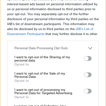
interest-based ads based on personal information utilized by
plenamente “
la tarea encomendada”
y con “
una
us or personal information disclosed to third parties prior to
valoración positiva, tanto para el proceso de
your opt-out. You may separately opt-out of the further
reinserción sociolaboral como para el
disclosure of your personal information by third parties on the
mantenimiento del vínculo familiar
”.
IAB’s list of downstream participants. This information may
Sin embargo,
la Fiscalía ahora tiene la opción
also be disclosed by us to third parties on the
IAB’s List of
de recurrir dicha decisión y solicitar al
Downstream Participants
that may further disclose it to other
juzgado que la suspenda hasta que lo
third parties.
resuelva el Tribunal Supremo.
Personal Data Processing Opt Outs
Carme Forcadell
control del coronavirus
Fiscalía
I want to opt-out of the Sharing of my
personal data.
Generalitat Catalunya
Jordi Cuixart
Jordi Sánchez
Opted In
Josep Rull
Quim Forn
Jordi Turull
Raül Romeva
I want to opt-out of the Sale of my
Proces Catalan
Cataluña
España
Política
1 O
Personal Data.
Oriol Junqueras
semilibertad
Justicia
Opted In
Tribunal Supremo
Dolors Bassa
I want to opt-out of processing my
Personal Data for Targeted Advertising.
Opted In
NOTICIAS RELACIONADAS
I want to opt-out of Collection, Use,