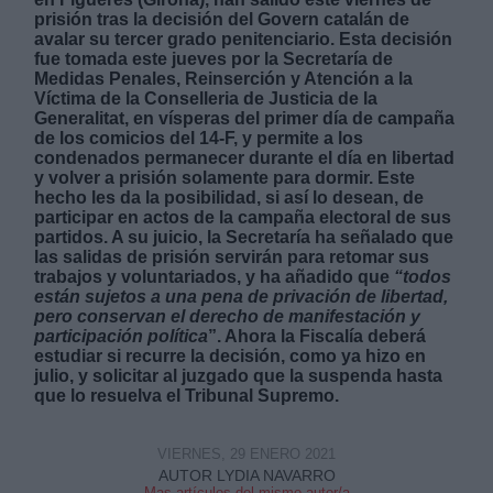
prisión tras la decisión del Govern catalán de
avalar su tercer grado penitenciario. Esta decisión
fue tomada este jueves por la Secretaría de
Medidas Penales, Reinserción y Atención a la
Víctima de la Conselleria de Justicia de la
Generalitat, en vísperas del primer día de campaña
de los comicios del 14-F, y permite a los
Derechos:
condenados permanecer durante el día en libertad
y volver a prisión solamente para dormir. Este
hecho les da la posibilidad, si así lo desean, de
link
participar en actos de la campaña electoral de sus
partidos. A su juicio, la Secretaría ha señalado que
Información adicional
las salidas de prisión servirán para retomar sus
link
trabajos y voluntariados, y ha añadido que
“todos
están sujetos a una pena de privación de libertad,
pero conservan el derecho de manifestación y
participación política
”. Ahora la Fiscalía deberá
estudiar si recurre la decisión, como ya hizo en
julio, y solicitar al juzgado que la suspenda hasta
que lo resuelva el Tribunal Supremo.
VIERNES, 29 ENERO 2021
AUTOR LYDIA NAVARRO
Mas artículos del mismo autor/a