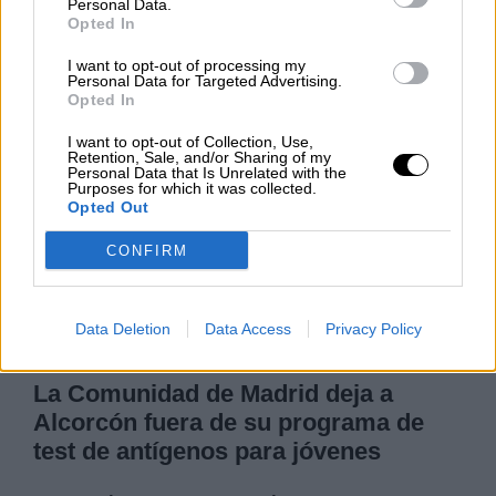
Personal Data.
Clara Campoamor: Mi sueño,
Opted In
mi pesadilla
Por
María Pérez Herrero
I want to opt-out of processing my
Personal Data for Targeted Advertising.
Opted In
I want to opt-out of Collection, Use,
Retention, Sale, and/or Sharing of my
Personal Data that Is Unrelated with the
NOTICIAS MAS VISTAS
Purposes for which it was collected.
Opted Out
CONFIRM
SALUD,CONSUMO, BIENESTAR
Data Deletion
Data Access
Privacy Policy
La Comunidad de Madrid deja a
Alcorcón fuera de su programa de
test de antígenos para jóvenes