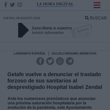
INFORMACION SOBRE LA
PROTECCIÓN DE TUS
BUSCAR
JUEVES, 06 AGOSTO 2026
DATOS
Responsable:
Finalidad:
|
LABERINTO ESPAÑOL
SALUD,CONSUMO, BIENESTAR
Datos tratados:
Getafe vuelve a denunciar el traslado
forzoso de sus sanitarios al
desprestigiado Hospital Isabel Zendal
Legitimación:
Ante los numerosos pronósticos que anuncian
Destinatarios:
una próxima saturación hospitalaria por la
evolución de la pandemia, este Ayuntamiento