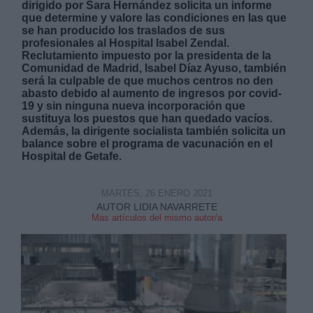
dirigido por Sara Hernández solicita un informe
que determine y valore las condiciones en las que
se han producido los traslados de sus
profesionales al Hospital Isabel Zendal.
Reclutamiento impuesto por la presidenta de la
Comunidad de Madrid, Isabel Díaz Ayuso, también
será la culpable de que muchos centros no den
abasto debido al aumento de ingresos por covid-
Derechos:
19 y sin ninguna nueva incorporación que
sustituya los puestos que han quedado vacíos.
Además, la dirigente socialista también solicita un
link
balance sobre el programa de vacunación en el
Información adicional
Hospital de Getafe.
link
MARTES, 26 ENERO 2021
AUTOR LIDIA NAVARRETE
Mas artículos del mismo autor/a