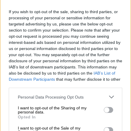
Geopolítica de Crisis
If you wish to opt-out of the sale, sharing to third parties, or
processing of your personal or sensitive information for
Suelta y confía
targeted advertising by us, please use the below opt-out
Por
María Comesaña
section to confirm your selection. Please note that after your
opt-out request is processed you may continue seeing
interest-based ads based on personal information utilized by
Votantes y votados
us or personal information disclosed to third parties prior to
Por
Juan Manuel Beltrán
your opt-out. You may separately opt-out of the further
disclosure of your personal information by third parties on the
IAB’s list of downstream participants. This information may
El Conflicto de Oriente Medio:
also be disclosed by us to third parties on the
IAB’s List of
Un Nuevo Orden Autoritario
Downstream Participants
that may further disclose it to other
en Construcción
third parties.
Por
Álvaro Frutos Rosado y Gabinete
Geopolítica de Crisis
Personal Data Processing Opt Outs
I want to opt-out of the Sharing of my
Reconquista leonesa
personal data.
Opted In
Por
Carlos Miranda
I want to opt-out of the Sale of my