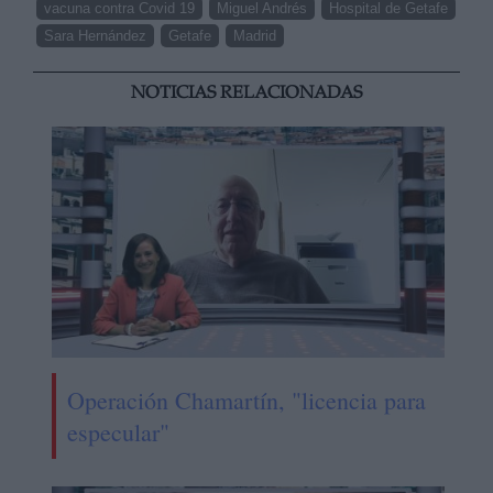
vacuna contra Covid 19
Miguel Andrés
Hospital de Getafe
Sara Hernández
Getafe
Madrid
NOTICIAS RELACIONADAS
Operación Chamartín, "licencia para
especular"