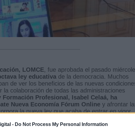
ducación, LOMCE
, fue aprobada el pasado miércol
octava ley educativa
de la democracia. Muchos
ban de ver los beneficios de las nuevas condicione
r la colaboración de todas las administraciones
y Formación Profesional, Isabel Celaá, ha
ebate Nueva Economía Fórum Online
y afrontar la
orpora la nueva ley que acaba de entrar en vigor.
urgencia y necesidad de modificar el sistema par
gital -
Do Not Process My Personal Information
el mundo pueda progresar
",
manifestaba la
 por el PP en el año 2013 que garantice el derecho 