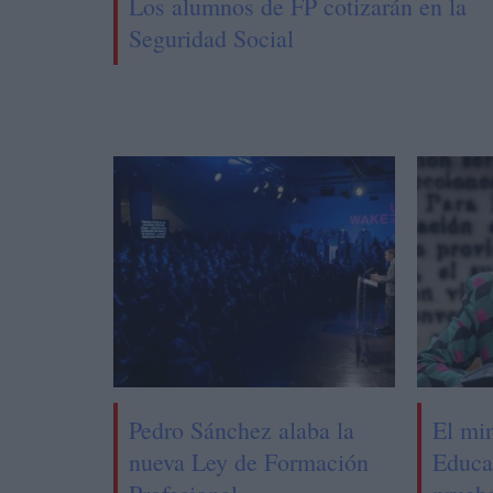
Los alumnos de FP cotizarán en la
Seguridad Social
Pedro Sánchez alaba la
El min
nueva Ley de Formación
Educa