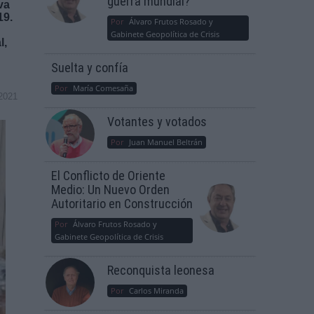
guerra mundial?
va
19.
Por
Álvaro Frutos Rosado y
Gabinete Geopolítica de Crisis
l,
Suelta y confía
Por
María Comesaña
2021
Votantes y votados
Por
Juan Manuel Beltrán
El Conflicto de Oriente
Medio: Un Nuevo Orden
Autoritario en Construcción
Por
Álvaro Frutos Rosado y
Gabinete Geopolítica de Crisis
Reconquista leonesa
Por
Carlos Miranda