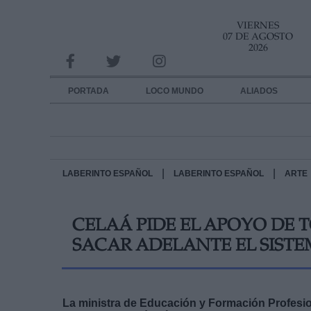
VIERNES
INFORMACION SOBRE LA PROTECCIÓN DE TUS DATOS
07 DE AGOSTO
2026
Responsable:
Finalidad:
PORTADA
LOCO MUNDO
ALIADOS
Datos tratados:
Legitimación:
Destinatarios:
|
|
LABERINTO ESPAÑOL
LABERINTO ESPAÑOL
ARTE
Derechos:
CELAÁ PIDE EL APOYO DE 
link
SACAR ADELANTE EL SIST
Información adicional
link
La ministra de Educación y Formación Profesion