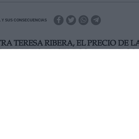
.A. Y SUS CONSECUENCIAS
A TERESA RIBERA, EL PRECIO DE L
TE JUEVES, HASTA LOS 41,64 EUROS
sciende este jueves un 19,39% con respecto a este miércoles
enero con un precio medio diario de 41,64 euros por MWh, ta
ica, Teresa Ribera que explicó que las subidas eran muy
a bajada es consecuencia, principalmente, de la caída en la
la ola de frío de la pasada semana. A pesar de la relajación 
subido la energía en Enero, apenas se refleja en el recibo f
denta cuarta del Gobierno y ministra para la Transición
a, quien además ha añadido que se prevé
precios más bajo