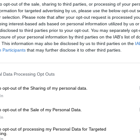
to opt-out of the sale, sharing to third parties, or processing of your per
con nuevas metodologías centradas en el fomento 
formation for targeted advertising by us, please use the below opt-out s
la carrera profesional docente son los objetivos que
r selection. Please note that after your opt-out request is processed y
eing interest-based ads based on personal information utilized by us or
disclosed to third parties prior to your opt-out. You may separately opt-
 políticas centrales del Ejecutivo y del Plan de
losure of your personal information by third parties on the IAB’s list of
cia, incluída en este departamento para disminuir 
. This information may also be disclosed by us to third parties on the
IA
los docentes en la materia tecnológica durante lo
Participants
that may further disclose it to other third parties.
os con 300 millones de euros; lograr la conectivid
23; transformar el 50% de las aulas en interactiva
umnos
".
l Data Processing Opt Outs
 ha expuesto el Plan de Modernización de la
a oferta de trabajo hasta la fecha 60.000 nuev
o opt-out of the Sharing of my personal data.
 5%. El objetivo es crear 140.000 más de aquí a
In
s títulos dentro del proceso de actualización del
izando los procedimientos de acreditación de
o opt-out of the Sale of my Personal Data.
ajadores.
In
cluir su comparecencia sin agradecer a
to opt-out of processing my Personal Data for Targeted
us esfuerzos para garantizar la educación a
ing.
rmativas por la pandemia. En la reunión también
In