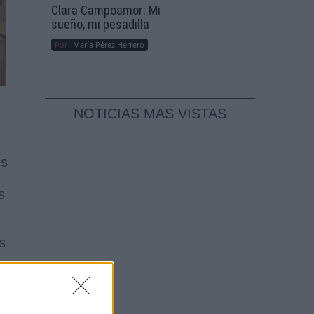
Clara Campoamor: Mi
sueño, mi pesadilla
Por
María Pérez Herrero
NOTICIAS MAS VISTAS
es
s
s
a
a