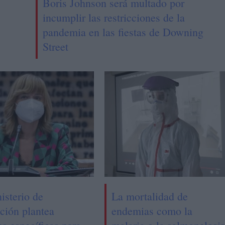
Boris Johnson será multado por
incumplir las restricciones de la
pandemia en las fiestas de Downing
Street
isterio de
La mortalidad de
ción plantea
endemias como la