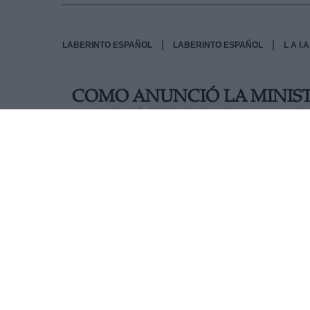
|
|
LABERINTO ESPAÑOL
LABERINTO ESPAÑOL
L A I
COMO ANUNCIÓ LA MINISTR
LUZ DESCIENDE UN 19,4% ES
POR MWH
El precio de la luz en el mercado mayorista de
registrando su nivel más bajo en lo que va de 
como anunció la ministra de Transición Ecológ
puntuales y ajenas a la acción de Gobierno. Est
demanda tras la borrasca ‘Filomena’ y el fin de 
los precios en los últimos días, ese 30% que ha 
del consumidor, como ha detallado la vicepresi
Ecológica y el Reto Demográfico, Teresa Riber
para los próximos meses.