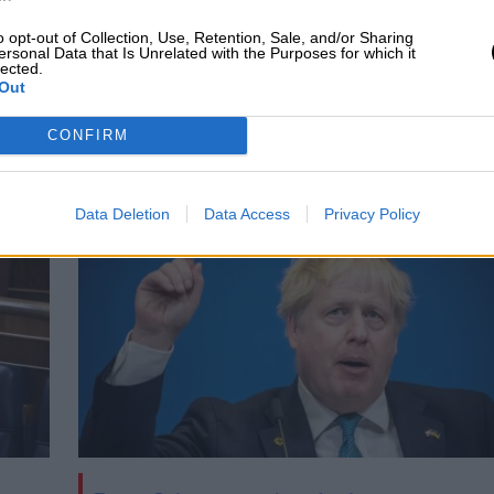
dente del Consejo Escolar del Estado; José Ignacio
o opt-out of Collection, Use, Retention, Sale, and/or Sharing
Yolanda Rueda, fundadora y presidenta de
ersonal Data that Is Unrelated with the Purposes for which it
lected.
Out
Ministerio de Educación y Formación Profesional
LOMCE
CONFIRM
CIAS RELACIONADAS
Data Deletion
Data Access
Privacy Policy