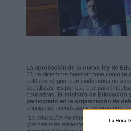
La aprobación de la nueva ley de E
23 de diciembre bautizándose como
la 
políticos al igual que ciudadanos no aca
socialistas. Es por eso que para impulsa
educativas,
la ministra de Educación 
participado en la organización de d
principales novedades y mejoras que inc
"
La educación no tiene tiempo; tenemos 
La Hora Di
que sea más eficiente y para que todo 
ministra
. El refuerzo de la anterior ley