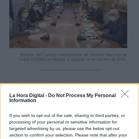
Reunión del Consejo Interterritorial del Sistema Nacional de
Salud (CISNS) en Madrid, el pasado 14 de octubre de 2020.
Las últimas cifras de contagios y muertes a
La Hora Digital -
Do Not Process My Personal
causa del Covid no invitan al optimismo, ya que
Information
este martes se han notificado
34.291 nuevos
casos y 404 decesos
. Asimismo, los efectos
If you wish to opt-out of the sale, sharing to third parties, or
de las pasadas
fiestas navideñas han hecho
processing of your personal or sensitive information for
disparar la transmisión del virus,
de modo
targeted advertising by us, please use the below opt-out
que la incidencia acumulada asciende a
714,21
section to confirm your selection. Please note that after your
casos por cada 100.000 habitantes
, 25 puntos