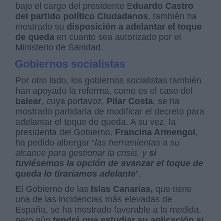
bajo el cargo del presidente E
duardo Castro
del partido político Ciudadanos
, también ha
mostrado su
disposición a adelantar el toque
de queda
en cuanto sea autorizado por el
Ministerio de Sanidad.
Gobiernos socialistas
Por otro lado, los gobiernos socialistas también
han apoyado la reforma, como es el caso del
balear
, cuya portavoz,
Pilar Costa
, se ha
mostrado partidaria de modificar el decreto para
adelantar el toque de queda. A su vez, la
presidenta del Gobierno,
Francina Armengol
,
ha pedido albergar “
las herramientas a su
alcance para gestionar la crisis, y
si
tuviésemos la opción de avanzar el toque de
queda lo tiraríamos adelante
”.
El Gobierno de las
Islas Canarias,
que tiene
una de las incidencias más elevadas de
España, se ha mostrado favorable a la medida,
pero aún
tendrá que estudiar su aplicación si