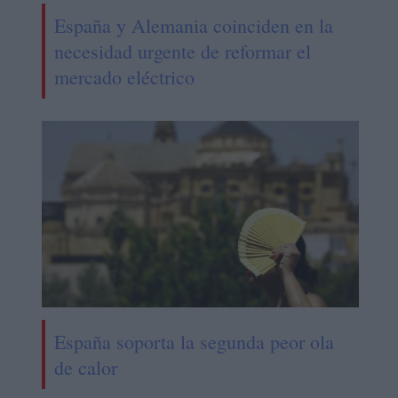
España y Alemania coinciden en la
necesidad urgente de reformar el
mercado eléctrico
España soporta la segunda peor ola
de calor