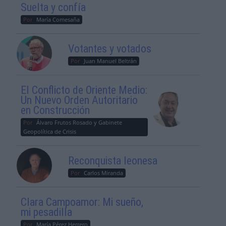
Suelta y confía
Por
María Comesaña
Votantes y votados
Por
Juan Manuel Beltrán
El Conflicto de Oriente Medio:
Un Nuevo Orden Autoritario
en Construcción
Por
Álvaro Frutos Rosado y Gabinete
Geopolítica de Crisis
Reconquista leonesa
Por
Carlos Miranda
Clara Campoamor: Mi sueño,
mi pesadilla
Por
María Pérez Herrero