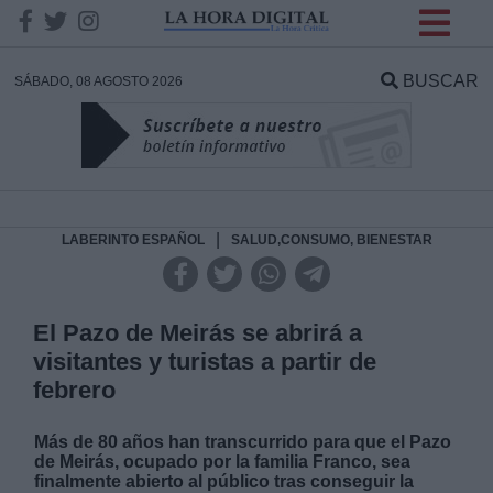
INFORMACION SOBRE LA
PROTECCIÓN DE TUS
BUSCAR
SÁBADO, 08 AGOSTO 2026
DATOS
Responsable:
Finalidad:
|
LABERINTO ESPAÑOL
SALUD,CONSUMO, BIENESTAR
Datos tratados:
El Pazo de Meirás se abrirá a
visitantes y turistas a partir de
febrero
Legitimación:
Más de 80 años han transcurrido para que el Pazo
Destinatarios:
de Meirás, ocupado por la familia Franco, sea
finalmente abierto al público tras conseguir la