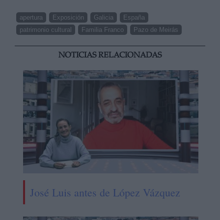
apertura
Exposición
Galicia
España
patrimonio cultural
Familia Franco
Pazo de Meirás
NOTICIAS RELACIONADAS
José Luis antes de López Vázquez