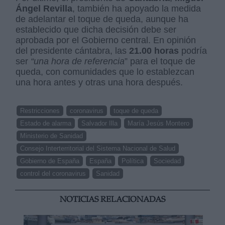
Ángel Revilla
, también ha apoyado la medida
de adelantar el toque de queda, aunque ha
establecido que dicha decisión debe ser
aprobada por el Gobierno central. En opinión
del presidente cántabra, las
21.00 horas
podría
ser
“una hora de referencia
” para el toque de
queda, con comunidades que lo establezcan
una hora antes y otras una hora después.
Restricciones
coronavirus
toque de queda
Estado de alarma
Salvador Illa
María Jesús Montero
Ministerio de Sanidad
Consejo Interterritorial del Sistema Nacional de Salud
Gobierno de España
España
Política
Sociedad
control del coronavirus
Sanidad
NOTICIAS RELACIONADAS