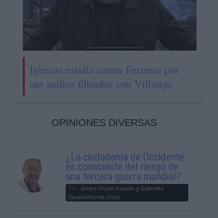
Iglesias estalla contra Ferreras por
sus audios filtrados con Villarejo
OPINIONES DIVERSAS
¿La ciudadanía de Occidente
es consciente del riesgo de
una tercera guerra mundial?
Por
Álvaro Frutos Rosado y Gabinete
Geopolítica de Crisis