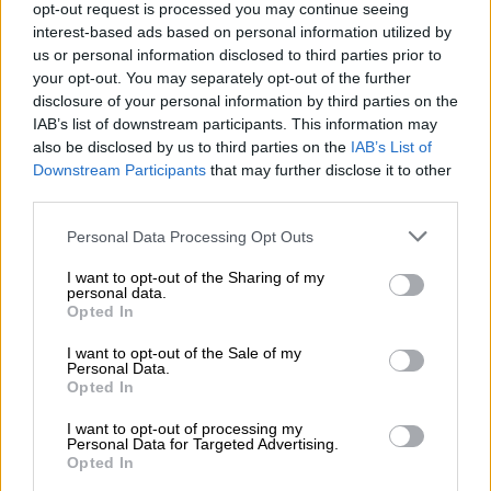
opt-out request is processed you may continue seeing
más que en el último informe.
interest-based ads based on personal information utilized by
Estas devastadoras cifras han provocado que
us or personal information disclosed to third parties prior to
las CCAA tengan como prioridad endurecer
your opt-out. You may separately opt-out of the further
las restricciones en sus regiones
, y la
disclosure of your personal information by third parties on the
mayoría de ellas se inclinan por ampliar el
IAB’s list of downstream participants. This information may
toque de queda actual, pero solicitan al
also be disclosed by us to third parties on the
IAB’s List of
Gobierno mecanismos legales para poder
Downstream Participants
that may further disclose it to other
hacerlo.
third parties.
Por ahora, el actual Estado de Alarma no
Personal Data Processing Opt Outs
contempla las herramientas jurídicas necesarias
para poder adelantar el toque de queda más
I want to opt-out of the Sharing of my
allá de las 22.00 horas, como está fijado
personal data.
Opted In
actualmente, por lo que
las autonomías han
solicitado al Gobierno una modificación del
I want to opt-out of the Sale of my
decreto que recoge el estado de alarma,
Personal Data.
para que las distintas autonomías puedan
Opted In
aplicar la restricción de movilidad nocturna
I want to opt-out of processing my
desde antes.
Personal Data for Targeted Advertising.
Opted In
Por ello, el Ministerio de Sanidad y las distintas
regiones se reunirán este miércoles en el