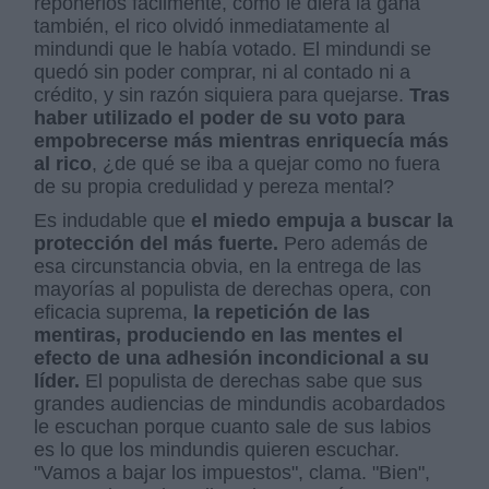
reponerlos fácilmente, como le diera la gana
también, el rico olvidó inmediatamente al
mindundi que le había votado. El mindundi se
quedó sin poder comprar, ni al contado ni a
crédito, y sin razón siquiera para quejarse.
Tras
haber utilizado el poder de su voto para
empobrecerse más mientras enriquecía más
al rico
, ¿de qué se iba a quejar como no fuera
de su propia credulidad y pereza mental?
Es indudable que
el miedo empuja a buscar la
protección del más fuerte.
Pero además de
esa circunstancia obvia, en la entrega de las
mayorías al populista de derechas opera, con
eficacia suprema,
la repetición de las
mentiras, produciendo en las mentes el
efecto de una adhesión incondicional a su
líder.
El populista de derechas sabe que sus
grandes audiencias de mindundis acobardados
le escuchan porque cuanto sale de sus labios
es lo que los mindundis quieren escuchar.
"Vamos a bajar los impuestos", clama. "Bien",