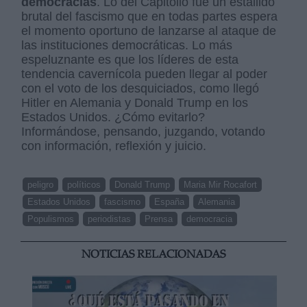
democracias
. Lo del Capitolio fue un estallido
brutal del fascismo que en todas partes espera
el momento oportuno de lanzarse al ataque de
las instituciones democráticas. Lo más
espeluznante es que los líderes de esta
tendencia cavernícola pueden llegar al poder
con el voto de los desquiciados, como llegó
Hitler en Alemania y Donald Trump en los
Estados Unidos. ¿Cómo evitarlo?
Informándose, pensando, juzgando, votando
con información, reflexión y juicio.
peligro
políticos
Donald Trump
Maria Mir Rocafort
Estados Unidos
fascismo
España
Alemania
Populismos
periodistas
Prensa
democracia
NOTICIAS RELACIONADAS