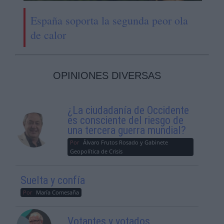
España soporta la segunda peor ola
de calor
OPINIONES DIVERSAS
¿La ciudadanía de Occidente
es consciente del riesgo de
una tercera guerra mundial?
Por
Álvaro Frutos Rosado y Gabinete
Geopolítica de Crisis
Suelta y confía
Por
María Comesaña
Votantes y votados