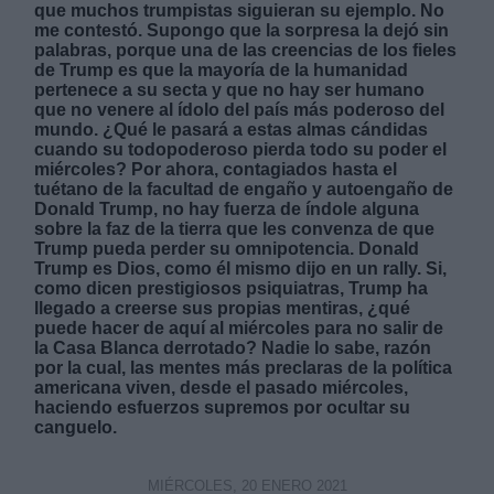
que muchos trumpistas siguieran su ejemplo. No
me contestó. Supongo que la sorpresa la dejó sin
palabras, porque una de las creencias de los fieles
de Trump es que la mayoría de la humanidad
pertenece a su secta y que no hay ser humano
que no venere al ídolo del país más poderoso del
mundo. ¿Qué le pasará a estas almas cándidas
Derechos:
cuando su todopoderoso pierda todo su poder el
miércoles? Por ahora, contagiados hasta el
tuétano de la facultad de engaño y autoengaño de
link
Donald Trump, no hay fuerza de índole alguna
sobre la faz de la tierra que les convenza de que
Información adicional
Trump pueda perder su omnipotencia. Donald
link
Trump es Dios, como él mismo dijo en un rally. Si,
como dicen prestigiosos psiquiatras, Trump ha
llegado a creerse sus propias mentiras, ¿qué
puede hacer de aquí al miércoles para no salir de
la Casa Blanca derrotado? Nadie lo sabe, razón
por la cual, las mentes más preclaras de la política
americana viven, desde el pasado miércoles,
haciendo esfuerzos supremos por ocultar su
canguelo.
MIÉRCOLES, 20 ENERO 2021