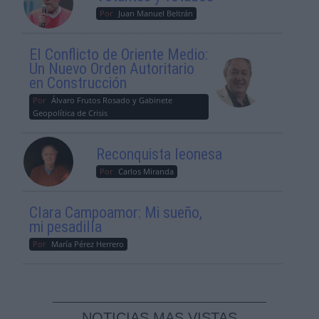
Por
Juan Manuel Beltrán
El Conflicto de Oriente Medio:
Un Nuevo Orden Autoritario
en Construcción
Por
Álvaro Frutos Rosado y Gabinete
Geopolítica de Crisis
Reconquista leonesa
Por
Carlos Miranda
Clara Campoamor: Mi sueño,
mi pesadilla
Por
María Pérez Herrero
NOTICIAS MAS VISTAS