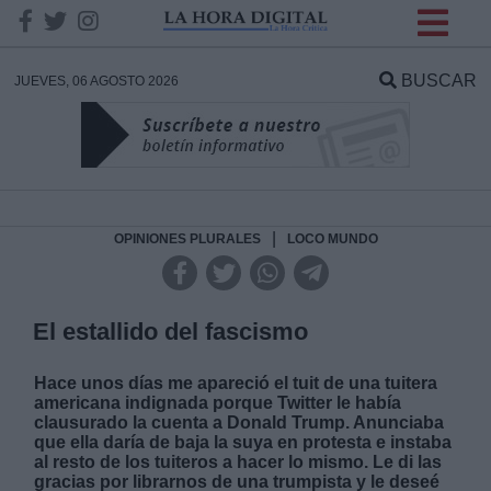
INFORMACION SOBRE LA
PROTECCIÓN DE TUS
BUSCAR
JUEVES, 06 AGOSTO 2026
DATOS
Responsable:
Finalidad:
|
OPINIONES PLURALES
LOCO MUNDO
Datos tratados:
El estallido del fascismo
Hace unos días me apareció el tuit de una tuitera
Legitimación:
americana indignada porque Twitter le había
clausurado la cuenta a Donald Trump. Anunciaba
que ella daría de baja la suya en protesta e instaba
Destinatarios:
al resto de los tuiteros a hacer lo mismo. Le di las
gracias por librarnos de una trumpista y le deseé