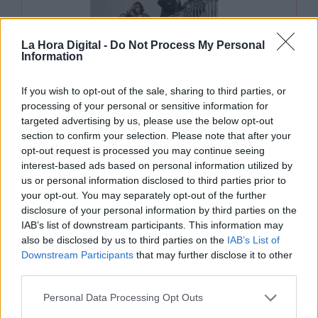
La Hora Digital -
Do Not Process My Personal
Information
Entre todos la mataron y ella
If you wish to opt-out of the sale, sharing to third parties, or
sola se murió
processing of your personal or sensitive information for
targeted advertising by us, please use the below opt-out
Por María Mir-Rocafort
lunes, 21 de diciembre de 2020
section to confirm your selection. Please note that after your
opt-out request is processed you may continue seeing
interest-based ads based on personal information utilized by
us or personal information disclosed to third parties prior to
Aupado por la prensa afín y por la tibia, el líder
your opt-out. You may separately opt-out of the further
fascista se entrega con pasión a compartir las
disclosure of your personal information by third parties on the
alucinaciones de su psicosis con su grupo de
IAB’s list of downstream participants. This information may
fieles.
El tema estrella es la repetición con
also be disclosed by us to third parties on the
IAB’s List of
tintes dramáticos de las teorías
Downstream Participants
that may further disclose it to other
conspiranoicas
. Lo del virus chino, por
third parties.
ejemplo, ha tenido un éxito mundial. No puede
faltar, además,
la letanía del odio
que excita
Personal Data Processing Opt Outs
las emociones más intensas del personal