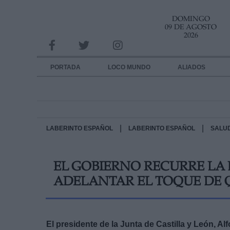
DOMINGO
INFORMACION SOBRE LA PROTECCIÓN DE TUS DATOS
09 DE AGOSTO
2026
Responsable:
Finalidad:
PORTADA
LOCO MUNDO
ALIADOS
Datos tratados:
Legitimación:
Destinatarios:
|
|
LABERINTO ESPAÑOL
LABERINTO ESPAÑOL
SALU
Derechos:
EL GOBIERNO RECURRE LA 
link
ADELANTAR EL TOQUE DE Q
Información adicional
link
El presidente de la Junta de Castilla y León, 