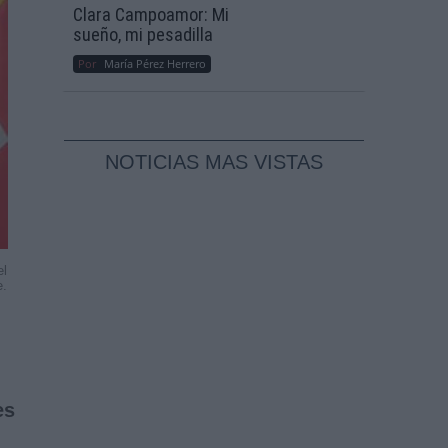
Clara Campoamor: Mi
sueño, mi pesadilla
Por
María Pérez Herrero
NOTICIAS MAS VISTAS
el
e.
es