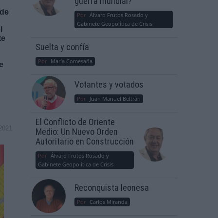
guerra mundial?
 de
Por
Álvaro Frutos Rosado y
Gabinete Geopolítica de Crisis
l
te
Suelta y confía
Por
María Comesaña
e
Votantes y votados
Por
Juan Manuel Beltrán
El Conflicto de Oriente
2021
Medio: Un Nuevo Orden
Autoritario en Construcción
Por
Álvaro Frutos Rosado y
Gabinete Geopolítica de Crisis
Reconquista leonesa
Por
Carlos Miranda