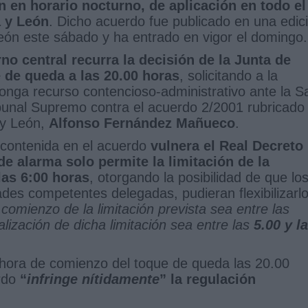
ón en horario nocturno, de aplicación en todo el
a y León
. Dicho acuerdo fue publicado en una edic
 León este sábado y ha entrado en vigor el domingo.
no central recurra la decisión de la Junta de
e de queda a las 20.00 horas
, solicitando a la
nga recurso contencioso-administrativo ante la S
ibunal Supremo contra el acuerdo 2/2001 rubricado
a y León,
Alfonso Fernández Mañueco
.
n contenida en el acuerdo
vulnera el Real Decreto
de alarma solo permite la limitación de la
las 6:00 horas
, otorgando la posibilidad de que lo
es competentes delegadas, pudieran flexibilizarl
comienzo de la limitación prevista sea entre las
alización de dicha limitación sea entre las
5.00 y l
mo hora de comienzo del toque de queda las 20.00
rdo
“
infringe nítidamente
” la regulación