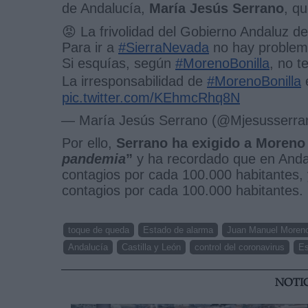
de Andalucía,
María Jesús Serrano
, qu
😡 La frivolidad del Gobierno Andaluz d
Para ir a
#SierraNevada
no hay problem
Si esquías, según
#MorenoBonilla
, no t
La irresponsabilidad de
#MorenoBonilla
e
pic.twitter.com/KEhmcRhq8N
— María Jesús Serrano (@Mjesusserra
Por ello,
Serrano ha exigido a Moreno
pandemia
”
y ha recordado que en Andal
contagios por cada 100.000 habitantes, 
contagios por cada 100.000 habitantes.
toque de queda
Estado de alarma
Juan Manuel Moren
Andalucía
Castilla y León
control del coronavirus
E
NOTI