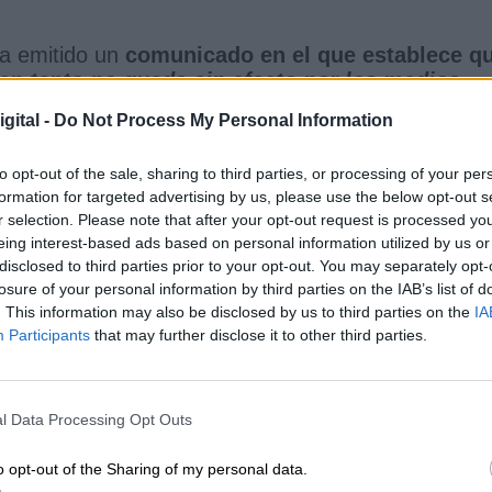
ha emitido un
comunicado en el que establece q
en tanto no quede sin efecto por los medios
insistido a todo los ciudadanos de la autonomía
gital -
Do Not Process My Personal Information
ontactos para frenar la tercera ola.
toque de queda aprobado por la Junta de
to opt-out of the sale, sharing to third parties, or processing of your per
ic.twitter.com/rZoSu8Hrex
formation for targeted advertising by us, please use the below opt-out s
r selection. Please note that after your opt-out request is processed y
ary 17, 2021
eing interest-based ads based on personal information utilized by us or
León “
lamenta que el Gobierno de España trate de
disclosed to third parties prior to your opt-out. You may separately opt-
 la Junta de Castilla y León, que tiene como único
losure of your personal information by third parties on the IAB’s list of
. This information may also be disclosed by us to third parties on the
IA
 las personas y reducir lo más posible el daño 
Participants
that may further disclose it to other third parties.
 Salvador Illa “
instrumentos jurídicos seguro
ermitan a las comunidades actuar con rapidez para
l Data Processing Opt Outs
vidas
”.
ue seguirá “
tomando medidas
para proteger la
o opt-out of the Sharing of my personal data.
 gravedad del repunte de contagios.