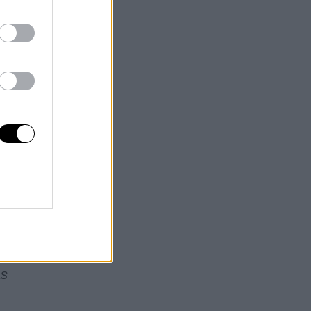
ndo
de
as