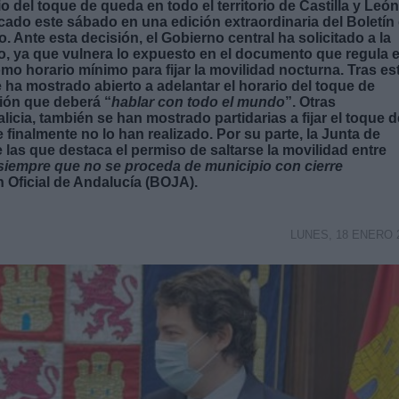
io del toque de queda en todo el territorio de Castilla y León
cado este sábado en una edición extraordinaria del Boletín
. Ante esta decisión, el Gobierno central ha solicitado a la
o, ya que vulnera lo expuesto en el documento que regula e
mo horario mínimo para fijar la movilidad nocturna. Tras es
e ha mostrado abierto a adelantar el horario del toque de
ión que deberá “
hablar con todo el mundo
”. Otras
ia, también se han mostrado partidarias a fijar el toque d
finalmente no lo han realizado. Por su parte, la Junta de
as que destaca el permiso de saltarse la movilidad entre
siempre que no se proceda de municipio con cierre
n Oficial de Andalucía (BOJA).
LUNES, 18 ENERO 