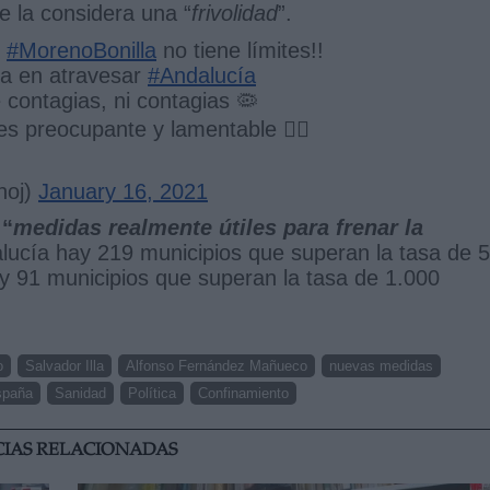
e la considera una “
frivolidad
”.
e
#MorenoBonilla
no tiene límites!!
a en atravesar
#Andalucía
e contagias, ni contagias 🦠
s preocupante y lamentable 👇🏻
noj)
January 16, 2021
 “
medidas realmente útiles para frenar la
ucía hay 219 municipios que superan la tasa de 
y 91 municipios que superan la tasa de 1.000
o
Salvador Illa
Alfonso Fernández Mañueco
nuevas medidas
spaña
Sanidad
Política
Confinamiento
CIAS RELACIONADAS