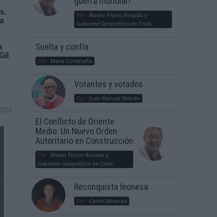
guerra mundial?
s.
Por
Álvaro Frutos Rosado y
ha
Gabinete Geopolítica de Crisis
Suelta y confía
s
Gil
Por
María Comesaña
Votantes y votados
Por
Juan Manuel Beltrán
2021
El Conflicto de Oriente
Medio: Un Nuevo Orden
Autoritario en Construcción
Por
Álvaro Frutos Rosado y
Gabinete Geopolítica de Crisis
Reconquista leonesa
Por
Carlos Miranda