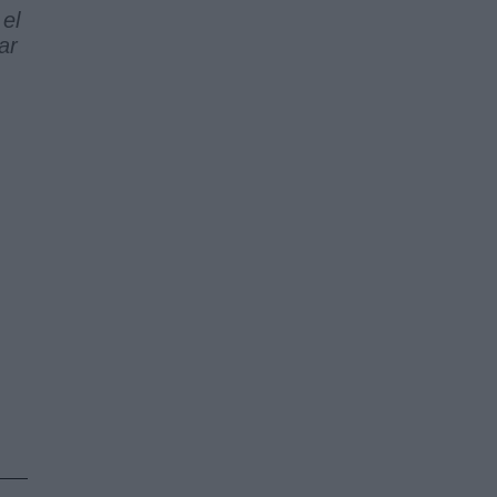
el
ar