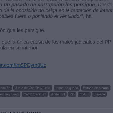
o un pasado de corrupción les persigue
. Desde 
de la oposición no caiga en la tentación de intent
pables fuera o poniendo el ventilador
”, ha
ón que les persigue.
ue la única causa de los males judiciales del PP
la en su interior.
tter.com/tm5PDym0Uc
nación
Junta de Castilla y León
toque de queda
Estado de alarma
stilla y León
Pedro Sánchez
Ander Gil
PP
PSOE
España