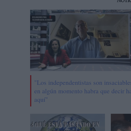
NOTI
"Los independentistas son insaciable
en algún momento habra que decir h
aquí"