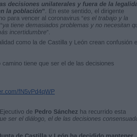
s decisiones unilaterales y fuera de la legalid
n la población
”
. En este sentido, el dirigente
no para vencer al coronavirus “
es el trabajo y la
“
ya tiene demasiados problemas y no necesitan q
más incertidumbre
”.
galidad como la de Castilla y León crean confusión 
 camino tiene que ser el de las decisiones
tter.com/fN5vPd4qWP
Ejecutivo de
Pedro Sánchez
ha recurrido esta
que ser el diálogo, el de las decisiones consensuad
Junta de Castilla y León ha decidido mantener