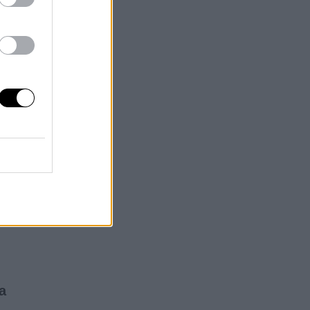
mia
e
y
a