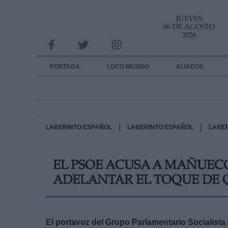
JUEVES
INFORMACION SOBRE LA PROTECCIÓN DE TUS DATOS
06 DE AGOSTO
2026
Responsable:
Finalidad:
PORTADA
LOCO MUNDO
ALIADOS
Datos tratados:
Legitimación:
Destinatarios:
|
|
LABERINTO ESPAÑOL
LABERINTO ESPAÑOL
LABE
Derechos:
EL PSOE ACUSA A MAÑUECO
link
ADELANTAR EL TOQUE DE 
Información adicional
link
El portavoz del Grupo Parlamentario Socialista 