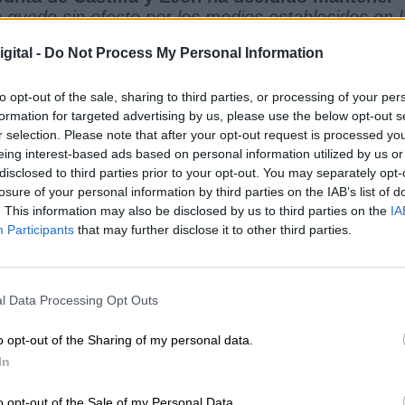
 quede sin efecto por los medios establecidos en l
gital -
Do Not Process My Personal Information
toque de queda aprobado por la Junta de
ic.twitter.com/rZoSu8Hrex
to opt-out of the sale, sharing to third parties, or processing of your per
ary 17, 2021
formation for targeted advertising by us, please use the below opt-out s
r selection. Please note that after your opt-out request is processed y
SOE, “
las cifras de estos días son ciertamente
eing interest-based ads based on personal information utilized by us or
n llamamiento a la tranquilidad y confianza de los
disclosed to third parties prior to your opt-out. You may separately opt-
umpliendo con “
las dosis y los plazos
losure of your personal information by third parties on the IAB’s list of
acunación y que “
la estrategia contra el virus h
. This information may also be disclosed by us to third parties on the
IA
Participants
that may further disclose it to other third parties.
l Data Processing Opt Outs
sis de las vacunas y con los plazos comprometidos
o opt-out of the Sharing of my personal data.
ado y funcionará.
In
o opt-out of the Sale of my Personal Data.