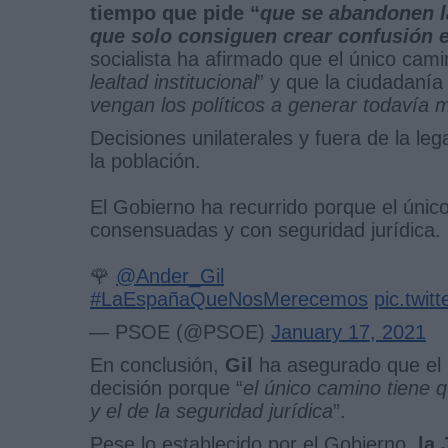
tiempo que pide “
que se abandonen la
que solo consiguen crear confusión e
socialista ha afirmado que el único cami
lealtad institucional
” y que la ciudadanía 
vengan los políticos a generar todavía 
Decisiones unilaterales y fuera de la le
la población.
El Gobierno ha recurrido porque el único
consensuadas y con seguridad jurídica.
🌹
@Ander_Gil
#LaEspañaQueNosMerecemos
pic.twi
— PSOE (@PSOE)
January 17, 2021
En conclusión,
Gil
ha asegurado que el 
decisión porque “
el único camino tiene 
y el de la seguridad jurídica
”.
Pese lo establecido por el Gobierno,
la 