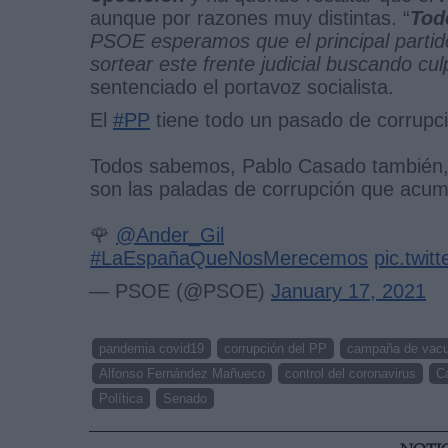
aunque por razones muy distintas. “
Tod
PSOE esperamos que el principal partido 
sortear este frente judicial buscando cul
sentenciado el portavoz socialista.
El
#PP
tiene todo un pasado de corrupci
Todos sabemos, Pablo Casado también, q
son las paladas de corrupción que acumu
🌹
@Ander_Gil
#LaEspañaQueNosMerecemos
pic.twi
— PSOE (@PSOE)
January 17, 2021
pandemia covid19
corrupción del PP
campaña de vacu
Alfonso Fernández Mañueco
control del coronavirus
Ca
Política
Senado