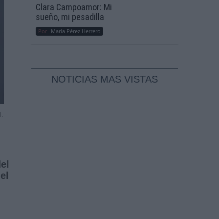
Clara Campoamor: Mi
sueño, mi pesadilla
Por
María Pérez Herrero
NOTICIAS MAS VISTAS
l.
el
el