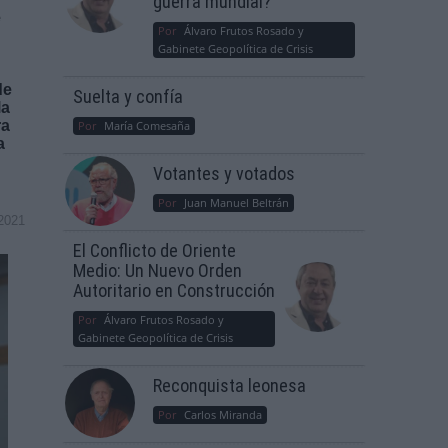
guerra mundial?
e
Por
Álvaro Frutos Rosado y
Gabinete Geopolítica de Crisis
de
Suelta y confía
la
ra
Por
María Comesaña
a
Votantes y votados
Por
Juan Manuel Beltrán
2021
El Conflicto de Oriente
Medio: Un Nuevo Orden
Autoritario en Construcción
Por
Álvaro Frutos Rosado y
Gabinete Geopolítica de Crisis
Reconquista leonesa
Por
Carlos Miranda