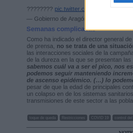
????????
pic.twitter.com/X28Ts4AiMG
— Gobierno de Aragón (@GobAragon)
Semanas complicadas
Como ha indicado el director general de
de prensa,
no se trata de una situaci
las interacciones sociales de la campaña
de la dureza en la que se presentan l
sabemos cuál va a ser el pico, nos 
podemos seguir manteniendo increme
de ascenso epidémico. (…) lo podemo
pesar de que la edad de principales con
un colapso en de los sistemas sanitarios,
transmisiones de este sector a las pobl
toque de queda
Restricciones
COVID 19
control de