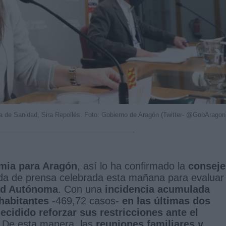
a de Sanidad, Sira Repollés. Foto: Gobierno de Aragón (Twitter- @GobAragon
mia para Aragón
, así lo ha confirmado la
conseje
da de prensa celebrada esta mañana para evaluar 
d Autónoma
. Con una
incidencia acumulada
 habitantes
-469,72 casos-
en las últimas dos
cidido reforzar sus restricciones ante el
. De esta manera, las
reuniones familiares y