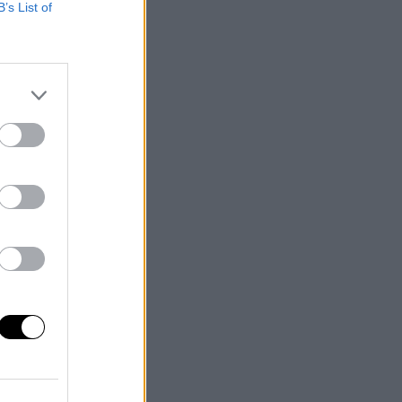
B’s List of
ue
rá
bo
re
s
s”
,
so