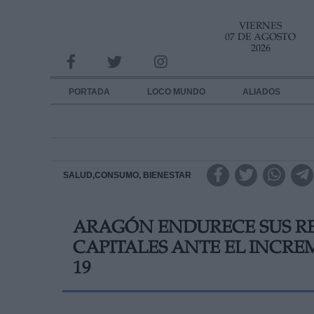
VIERNES
INFORMACION SOBRE LA PROTECCIÓN DE TUS DATOS
07 DE AGOSTO
2026
Responsable:
Finalidad:
PORTADA
LOCO MUNDO
ALIADOS
Datos tratados:
Legitimación:
Destinatarios:
SALUD,CONSUMO, BIENESTAR
Derechos:
ARAGÓN ENDURECE SUS RE
link
CAPITALES ANTE EL INCRE
Información adicional
link
19