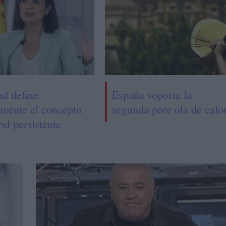
ad define
España soporta la
lmente el concepto
segunda peor ola de calo
id persistente