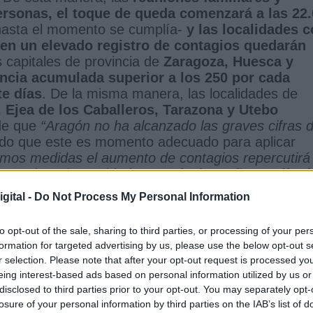
ersonas, el toque de queda comenzará a las 22
 hasta el momento se cumplía-
y las localidades 
ten un elevado registro de contagios quedarán
s capitales de provincia de
Zaragoza, Huesca y
encia acumulada superior a los 250 por cada
te días
. De la misma manera, las localidades de
, Ejea de los Caballeros, Tarazona y Utebo
 de que
“Aragón no ha alcanzado las graves cifras 
ado que este es momento adecuado para aplicar
emos medidas el aumento de contagios repercutirá
 consejera de Sanidad.
A partir de mañana sábad
r hasta el próximo 15 de febrero
.
gital -
Do Not Process My Personal Information
s
to opt-out of the sale, sharing to third parties, or processing of your per
itarios, y eludir a cifras similares a las registrada
formation for targeted advertising by us, please use the below opt-out s
mbito social y económico también contarán con nue
r selection. Please note that after your opt-out request is processed y
es innecesarias,
de viernes a sábado la actividad
eing interest-based ads based on personal information utilized by us or
s 18.00 horas
, respecto al
resto de la semana
cu
disclosed to third parties prior to your opt-out. You may separately opt-
oras
:
“Estas agrupaciones de gente son mucho m
losure of your personal information by third parties on the IAB’s list of