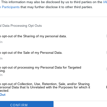
s, sábado y domingo. Establecer una restricción a
. This information may also be disclosed by us to third parties on the
IA
 repercusión sobre otras actividades que no tienen
Participants
that may further disclose it to other third parties.
a de los contagios”
, ha señalado Repollés. Y es q
vas mantienen excepciones
ante el nuevo horario
o concluya antes del toque de queda
-22.00
l Data Processing Opt Outs
es superficies
, como centros comerciales, queda
agrupamientos innecesarios:
“
Se van a llevar a ca
o opt-out of the Sharing of my personal data.
es superficies, con un método de contaje que
In
sto en contacto con los establecimientos
nto es exigible que arbitren alguna medida de
o opt-out of the Sale of my Personal Data.
las últimas medidas adoptadas, en especial, el cier
In
as, se ha corregido la pendiente de la curva. Hemo
suficiente y por eso nos obligan a tomar decisione
to opt-out of processing my Personal Data for Targeted
ing.
ue también afectan al entorno privado, pues las
In
dan limitadas a cuatro personas
,
salvo en el ca
o opt-out of Collection, Use, Retention, Sale, and/or Sharing
ersonal Data that Is Unrelated with the Purposes for which it
lected.
s de
#COVID19
en
#Aragón
, el Departamento de
Out
rden que se publicarán en el
@BOAdeldia
, para
ctualmente en la Comunidad Autónoma:
CONFIRM