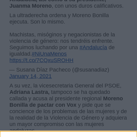
Juanma Moreno
, con unos duros calificativos.
La ultraderecha ordena y Moreno Bonilla
ejecuta. Son lo mismo.
Machistas, misóginos y negacionistas de la
violencia de género: nos tendréis enfrente.
Seguimos luchando por una
#Andalucía
de
igualdad.
#NiUnaMenos
https://t.co/7CQxuSROHH
— Susana Díaz Pacheco (@susanadiaz)
January 14, 2021
A su vez, la vicesecretaria General del PSOE,
Adriana Lastra,
tampoco se ha quedado
callada y acusa al presidente regional
Moreno
Bonilla de pactar con Vox
y pide que se
concience de los problemas de las mujeres y de
la realidad de la Violencia de Género y adquiera
un mayor compromiso con las mujeres
andaluzas.