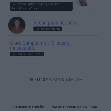
Por
Álvaro Frutos Rosado y Gabinete
Geopolítica de Crisis
Reconquista leonesa
Por
Carlos Miranda
Clara Campoamor: Mi sueño,
mi pesadilla
Por
María Pérez Herrero
NOTICIAS MAS VISTAS
|
LABERINTO ESPAÑOL
SALUD,CONSUMO, BIENESTAR