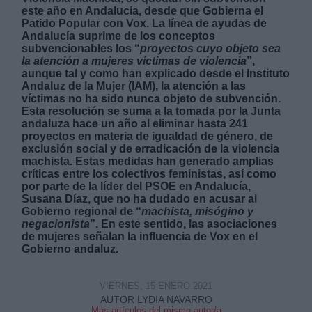
este año en Andalucía, desde que Gobierna el
Patido Popular con Vox. La línea de ayudas de
Andalucía suprime de los conceptos
subvencionables los “
proyectos cuyo objeto sea
la atención a mujeres víctimas de violencia
”,
aunque tal y como han explicado desde el Instituto
Andaluz de la Mujer (IAM), la atención a las
Derechos:
víctimas no ha sido nunca objeto de subvención.
Esta resolución se suma a la tomada por la Junta
andaluza hace un año al eliminar hasta 241
link
proyectos en materia de igualdad de género, de
exclusión social y de erradicación de la violencia
Información adicional
machista. Estas medidas han generado amplias
link
críticas entre los colectivos feministas, así como
por parte de la líder del PSOE en Andalucía,
Susana Díaz, que no ha dudado en acusar al
Gobierno regional de “
machista, misógino y
negacionista
”. En este sentido, las asociaciones
de mujeres señalan la influencia de Vox en el
Gobierno andaluz.
VIERNES, 15 ENERO 2021
AUTOR LYDIA NAVARRO
Mas artículos del mismo autor/a