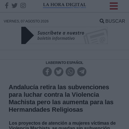
INFORMACION SOBRE LA
PROTECCIÓN DE TUS
BUSCAR
VIERNES, 07 AGOSTO 2026
DATOS
Responsable:
Finalidad:
LABERINTO ESPAÑOL
Datos tratados:
Andalucía retira las subvenciones
para luchar contra la Violencia
Machista pero las aumenta para las
Legitimación:
Hermandades Religiosas
Destinatarios:
Los proyectos de atención a mujeres víctimas de
Violencia Machista, se quedan sin subvención