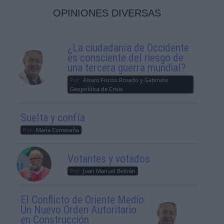
OPINIONES DIVERSAS
¿La ciudadanía de Occidente
es consciente del riesgo de
una tercera guerra mundial?
Por
Álvaro Frutos Rosado y Gabinete
Geopolítica de Crisis
Suelta y confía
Por
María Comesaña
Votantes y votados
Por
Juan Manuel Beltrán
El Conflicto de Oriente Medio:
Un Nuevo Orden Autoritario
en Construcción