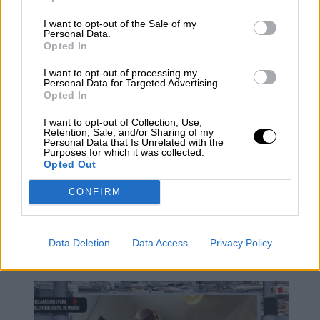
De esta manera, la Junta de Andalucía ha
defendido el papel y la importancia de las
I want to opt-out of the Sale of my
Personal Data.
distintas hermandades, de sus agrupaciones y
Opted In
consejos dentro de la sociedad andaluza,
dejando a un lado el problema de la violencia
I want to opt-out of processing my
contra la mujer y la igualdad de género, y
Personal Data for Targeted Advertising.
Opted In
dando más importancia a la conservación,
restauración e inventario de inmuebles del
I want to opt-out of Collection, Use,
patrimonio histórico con carácter religioso.
Retention, Sale, and/or Sharing of my
Personal Data that Is Unrelated with the
Purposes for which it was collected.
Opted Out
control del coronavirus
Juanma Moreno
Religión
Vox
Subvenciones
Junta de Andalucía
Andalucía
CONFIRM
Violencia Machista
Feminismo
Igualad de Género
Política
Susana Díaz
PSOE
Adriana Lastra
Data Deletion
Data Access
Privacy Policy
NOTICIAS RELACIONADAS