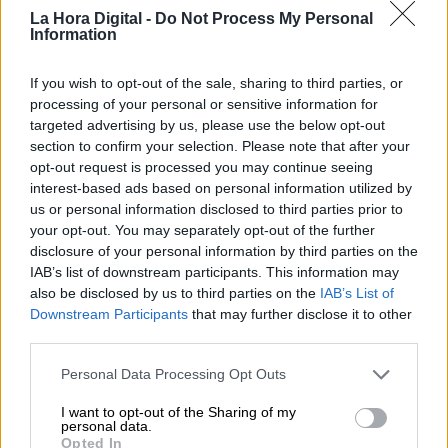
Se llama violencia machista. Y mata.
La Hora Digital -
Do Not Process My Personal
Y tú pactas con quien niega esta realidad y
Information
acusa a las mujeres de inventarse las
agresiones, y lo haces comprando su
If you wish to opt-out of the sale, sharing to third parties, or
discurso y sus políticas, que son un peligro
processing of your personal or sensitive information for
para las mujeres andaluzas. Menos tuits y
targeted advertising by us, please use the below opt-out
más compromiso con las andaluzas
.
section to confirm your selection. Please note that after your
https://t.co/JMZvYmHJdm
opt-out request is processed you may continue seeing
— Adriana Lastra (@Adrilastra)
January 13,
interest-based ads based on personal information utilized by
2021
us or personal information disclosed to third parties prior to
your opt-out. You may separately opt-out of the further
No hay dinero para la violencia de
disclosure of your personal information by third parties on the
género, pero sí para la religión
IAB’s list of downstream participants. This information may
also be disclosed by us to third parties on the
IAB’s List of
Tras el anuncio del Gobierno andaluz de que no
Downstream Participants
that may further disclose it to other
hay subvenciones para la lucha contra la
third parties.
violencia de género, la Consejería de Cultura y
Patrimonio Histórico de la Junta de Andalucía
Personal Data Processing Opt Outs
ha concedido
ayudas a las hermandades
religiosas, que recibirán casi un millón de
I want to opt-out of the Sharing of my
personal data.
euros.
Opted In