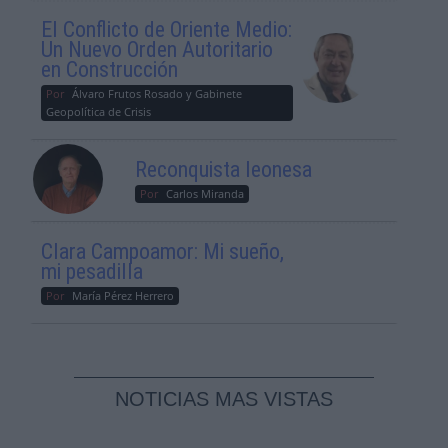
El Conflicto de Oriente Medio:
Un Nuevo Orden Autoritario
en Construcción
Por
Álvaro Frutos Rosado y Gabinete
Geopolítica de Crisis
Reconquista leonesa
Por
Carlos Miranda
Clara Campoamor: Mi sueño,
mi pesadilla
Por
María Pérez Herrero
NOTICIAS MAS VISTAS