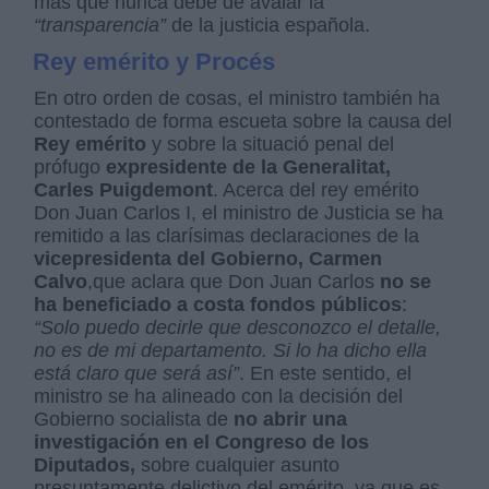
más que nunca debe de avalar la
“transparencia”
de la justicia española.
Rey emérito y Procés
En otro orden de cosas, el ministro también ha
contestado de forma escueta sobre la causa del
Rey emérito
y sobre la situació penal del
prófugo
expresidente de la Generalitat,
Carles Puigdemont
. Acerca del rey emérito
Don Juan Carlos I, el ministro de Justicia se ha
remitido a las clarísimas declaraciones de la
vicepresidenta del Gobierno, Carmen
Calvo
,que aclara que Don Juan Carlos
no se
ha beneficiado a costa fondos públicos
:
“Solo puedo decirle que desconozco el detalle,
no es de mi departamento. Si lo ha dicho ella
está claro que será así”
. En este sentido, el
ministro se ha alineado con la decisión del
Gobierno socialista de
no abrir una
investigación en el Congreso de los
Diputados,
sobre cualquier asunto
presuntamente delictivo del emérito, ya que es