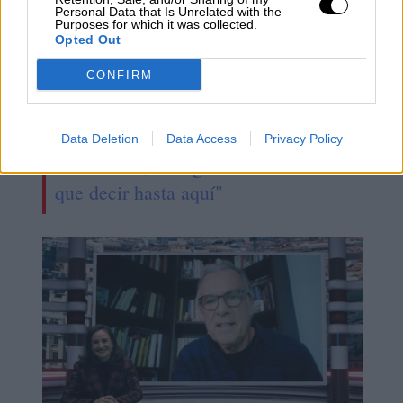
Personal Data that Is Unrelated with the
Purposes for which it was collected.
Opted Out
CONFIRM
"Los independentistas son
Data Deletion
Data Access
Privacy Policy
insaciables, en algún momento habra
que decir hasta aquí"