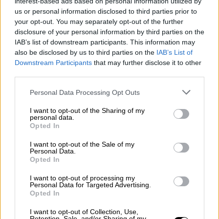
la misma línea ha asegurado que se está
interest-based ads based on personal information utilized by
estudiando una estrategia para recurrir el fallo
us or personal information disclosed to third parties prior to
del Tribunal belga sobre la extradición del
your opt-out. You may separately opt-out of the further
exconseller Lluís Puig
, que se encuentra
disclosure of your personal information by third parties on the
refugiado en el país belga por un presunto
IAB’s list of downstream participants. This information may
delito de malversación de fondos públicos
also be disclosed by us to third parties on the
IAB’s List of
relacionado con el proceso soberanista,
Downstream Participants
that may further disclose it to other
procés
:
“Decir que se podría vulnerar su
third parties.
presunción de inocencia supone un
Personal Data Processing Opt Outs
desconocimiento de la justicia española”
.
I want to opt-out of the Sharing of my
personal data.
Juan Carlos Campo
Govern
España
Cataluña
Opted In
Procés
Justicia
I want to opt-out of the Sale of my
Personal Data.
NOTICIAS RELACIONADAS
Opted In
I want to opt-out of processing my
Personal Data for Targeted Advertising.
Opted In
I want to opt-out of Collection, Use,
Retention, Sale, and/or Sharing of my