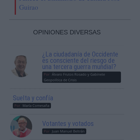
Guirao
OPINIONES DIVERSAS
¿La ciudadanía de Occidente
es consciente del riesgo de
una tercera guerra mundial?
Por
Álvaro Frutos Rosado y Gabinete
Geopolítica de Crisis
Suelta y confía
Por
María Comesaña
Votantes y votados
Por
Juan Manuel Beltrán