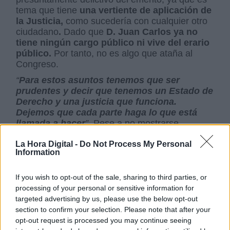
tema que tiene
una vertiente de aplicación de
la Justicia,
como sucedería con cualquier otro
ciudadano
.
Dado que
D. Juan Carlos ya no
tiene ningún cargo público ni vive del erario
público.
Por tanto, no es algo que ataña al
Congreso.
“
Para estos asuntos tenemos que ser
prudentes y decir que tenemos un Estado de
Derecho y una justicia que funciona.
Dejemos que cada parte haga lo que está
llamada a hacer
”
. Pese a no mostrarse
preocupado por la situación que atraviesa en
estos momentos la Corona española como
La Hora Digital -
Do Not Process My Personal
Information
institución, sí que se muestra intranquilo acerca
del aparente privilegio que vive el
expresidente
de la Generalitat, Carles Puigdemont
. El
If you wish to opt-out of the sale, sharing to third parties, or
ministro ha confirmado que aproximadamente
processing of your personal or sensitive information for
en un mes y medio o dos podría conocerse la
targeted advertising by us, please use the below opt-out
resolución del Parlamento Europeo
acerca de
section to confirm your selection. Please note that after your
levantarle la inmunidad al expresidente
. En
opt-out request is processed you may continue seeing