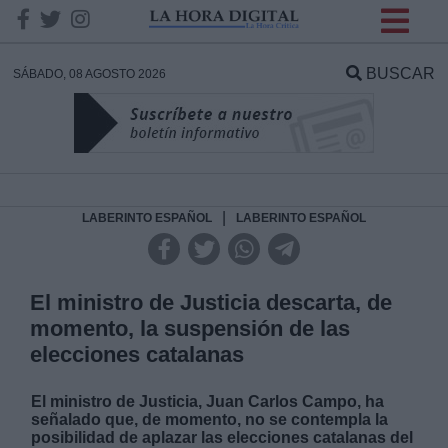
INFORMACION SOBRE LA
PROTECCIÓN DE TUS
BUSCAR
SÁBADO, 08 AGOSTO 2026
DATOS
Responsable:
Finalidad:
|
LABERINTO ESPAÑOL
LABERINTO ESPAÑOL
Datos tratados:
El ministro de Justicia descarta, de
momento, la suspensión de las
elecciones catalanas
Legitimación:
El ministro de Justicia, Juan Carlos Campo, ha
Destinatarios:
señalado que, de momento, no se contempla la
posibilidad de aplazar las elecciones catalanas del