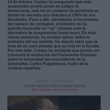
14 de febrero. Campo ha asegurado que esta
suspensión podría poner en peligro la
democracia, más en un contexto de pandemia en
donde se necesita una directiva al 100% de sus
facultades. Pese a ello, atendiendo al incremento
del número de contagios, el ministro no ha
querido transmitir un “no” rotundo ante la
alternativa de posponerlas hasta mayo. En esta
Derechos:
misma entrevista, ha eludido opinar sobre la
polémica del rey emérito. Ha dejado claro que se
trata de un caso privado que ya está en la fiscalía.
link
Por otro lado, Campo ha señalado que pronto ser
Información adicional
conocerá la resolución del Parlamento Europeo
link
sobre la inmunidad del expresidente de la
Generalitat, Carles Puigdemont, huido de la
Justicia española.
JUEVES, 14 ENERO 2021
AUTOR REDACCIÓN LA HORA DIGITAL
Mas artículos del mismo autor/a