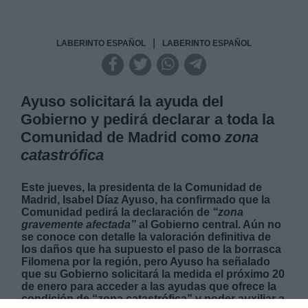
|
LABERINTO ESPAÑOL
LABERINTO ESPAÑOL
Ayuso solicitará la ayuda del
Gobierno y pedirá declarar a toda la
Comunidad de Madrid como
zona
catastrófica
Este jueves, la presidenta de la Comunidad de
Madrid, Isabel Díaz Ayuso, ha confirmado que la
Comunidad pedirá la declaración de
“zona
gravemente afectada”
al Gobierno central. Aún no
se conoce con detalle la valoración definitiva de
los daños que ha supuesto el paso de la borrasca
Filomena por la región, pero Ayuso ha señalado
que su Gobierno solicitará la medida el próximo 20
de enero para acceder a las ayudas que ofrece la
condición de “zona catastrófica” y poder auxiliar a