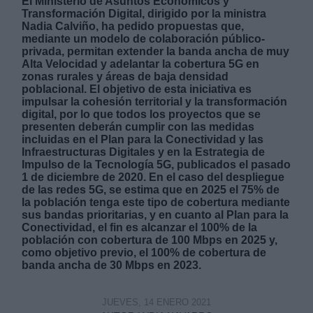
El Ministerio de Asuntos Económicos y
Transformación Digital, dirigido por la ministra
Nadia Calviño, ha pedido propuestas que,
mediante un modelo de colaboración público-
privada, permitan extender la banda ancha de muy
Alta Velocidad y adelantar la cobertura 5G en
zonas rurales y áreas de baja densidad
poblacional. El objetivo de esta iniciativa es
Derechos:
impulsar la cohesión territorial y la transformación
digital, por lo que todos los proyectos que se
presenten deberán cumplir con las medidas
link
incluidas en el Plan para la Conectividad y las
Información adicional
Infraestructuras Digitales y en la Estrategia de
link
Impulso de la Tecnología 5G, publicados el pasado
1 de diciembre de 2020. En el caso del despliegue
de las redes 5G, se estima que en 2025 el 75% de
la población tenga este tipo de cobertura mediante
sus bandas prioritarias, y en cuanto al Plan para la
Conectividad, el fin es alcanzar el 100% de la
población con cobertura de 100 Mbps en 2025 y,
como objetivo previo, el 100% de cobertura de
banda ancha de 30 Mbps en 2023.
JUEVES, 14 ENERO 2021