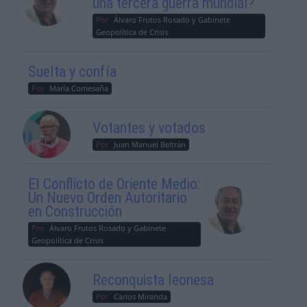
una tercera guerra mundial?
Por
Álvaro Frutos Rosado y Gabinete
Geopolítica de Crisis
Suelta y confía
Por
María Comesaña
Votantes y votados
Por
Juan Manuel Beltrán
El Conflicto de Oriente Medio:
Un Nuevo Orden Autoritario
en Construcción
Por
Álvaro Frutos Rosado y Gabinete
Geopolítica de Crisis
Reconquista leonesa
Por
Carlos Miranda