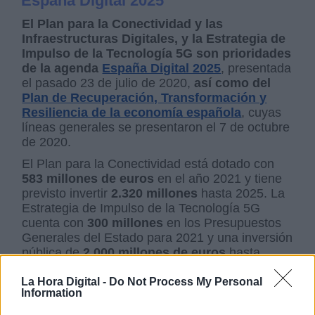
España Digital 2025
El Plan para la Conectividad y las
Infraestructuras Digitales, y la Estrategia de
Impulso de la Tecnología 5G son
prioridades
de la agenda
España Digital 2025
, presentada
el pasado 23 de julio de 2020,
así como del
Plan de Recuperación, Transformación y
Resiliencia de la economía española
, cuyas
líneas generales se presentaron el 7 de octubre
de 2020.
El Plan para la Conectividad está dotado con
583 millones de euros
en el año 2021 y tiene
previsto invertir
2.320 millones
hasta 2025. La
Estrategia de Impulso de la Tecnología 5G
cuenta con
300 millones
en los Presupuestos
Generales del Estado para 2021 y una inversión
pública de
2.000 millones de euros
hasta
2025.
La Hora Digital -
Do Not Process My Personal
Information
propuestas
zonas rurales
España Digital 2025