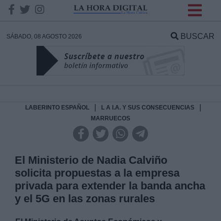
INFORMACION SOBRE LA
PROTECCIÓN DE TUS
BUSCAR
SÁBADO, 08 AGOSTO 2026
DATOS
Responsable:
Finalidad:
|
|
LABERINTO ESPAÑOL
L A I.A. Y SUS CONSECUENCIAS
MARRUECOS
Datos tratados:
El Ministerio de Nadia Calviño
solicita propuestas a la empresa
Legitimación:
privada para extender la banda ancha
y el 5G en las zonas rurales
Destinatarios: