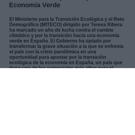
Economía Verde
El Ministerio para la Transición Ecológica y el Reto
Demográfico (MITECO) dirigido por Teresa Ribera
ha marcado un año de lucha contra el cambio
climático y por la transición hacia una economía
verde en España. El Gobierno ha optado por
transformar la grave situación a la que se enfrenta
el país con la crisis pandémica en una
oportunidad para apostar por la transición
ecológica de la economía en España, un país que
tiene uno de los potenciales más altos para el
desarrollo de energías verdes. El MITECO ha sido
capaz de impulsar el Plan Nacional Integrado de
Energía y Clima 2021 – 2030 que recoge una guía
para las acciones necesarias en los próximos
años que permitirán la transición climática y
ecológica. Asimismo, también se lanzaron la Ley
de Cambio Climático de Transición Energética y el
Plan Nacional de Adaptación al Cambio Climático
que prepara al país para minimizar daños traídos
por el cambio climático y promover medidas de
adaptación. Todas estas acciones se han llevado a
cabo en línea con la Estrategia de Transición Justa