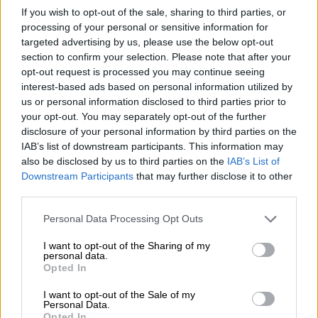
Gobierno de España
Ministerio de Asuntos Económicos
If you wish to opt-out of the sale, sharing to third parties, or
processing of your personal or sensitive information for
control del coronavirus
5G
Economía
España
targeted advertising by us, please use the below opt-out
Nadia Calviño
section to confirm your selection. Please note that after your
opt-out request is processed you may continue seeing
NOTICIAS RELACIONADAS
interest-based ads based on personal information utilized by
us or personal information disclosed to third parties prior to
your opt-out. You may separately opt-out of the further
disclosure of your personal information by third parties on the
IAB’s list of downstream participants. This information may
also be disclosed by us to third parties on the
IAB’s List of
Downstream Participants
that may further disclose it to other
third parties.
Personal Data Processing Opt Outs
I want to opt-out of the Sharing of my
personal data.
Opted In
¿QUÉ ESTÁ PASANDO EN EL
I want to opt-out of the Sale of my
MUNDO? | Búnkeres, centros de
Personal Data.
Opted In