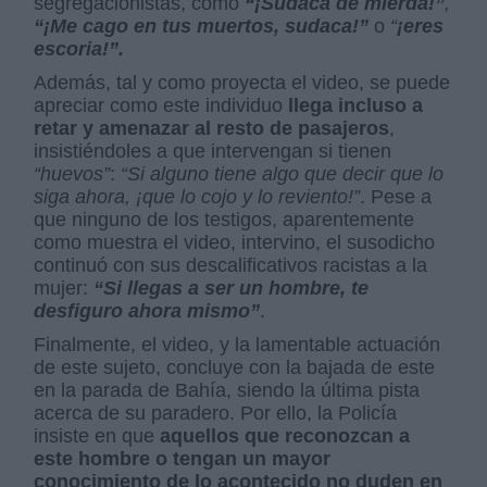
segregacionistas, como
“¡Sudaca de mierda!”
,
“¡Me cago en tus muertos, sudaca!”
o
“
¡eres
escoria!”.
Además, tal y como proyecta el video, se puede
apreciar como este individuo
llega incluso a
retar y amenazar al resto de pasajeros
,
insistiéndoles a que intervengan si tienen
“huevos”
:
“Si alguno tiene algo que decir que lo
siga ahora, ¡que lo cojo y lo reviento!”
. Pese a
que ninguno de los testigos, aparentemente
como muestra el video, intervino, el susodicho
continuó con sus descalificativos racistas a la
mujer:
“Si llegas a ser un hombre, te
desfiguro ahora mismo”
.
Finalmente, el video, y la lamentable actuación
de este sujeto, concluye con la bajada de este
en la parada de Bahía, siendo la última pista
acerca de su paradero. Por ello, la Policía
insiste en que
aquellos que reconozcan a
este hombre o tengan un mayor
conocimiento de lo acontecido no duden en