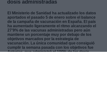
dosis administradas
El Ministerio de Sanidad ha actualizado los datos
aportados el pasado 5 de enero sobre el balance
de la campaña de vacunación en España. El país
ha aumentado ligeramente el ritmo alcanzando el
27’9% de las vacunas administradas pero aún
mantiene un porcentaje muy por debajo de los
objetivos marcados por la estrategia de
vacunación. La única comunidad que consiguió
cumplir la semana pasada con los objetivos fue
Asturias, que administró el 100% de las dosis
recibidas y esta semana se encuentra también a la
cabeza, habiendo inyectado el 60’7% (datos del 6
de enero). Le siguen Ceuta (57’3%), Galicia (54%) y
Castilla y León (43%). A la cola se sitúan la
Comunidad Valenciana, Extremadura, La Rioja,
Cantabria y Madrid en este orden, que no alcanzan
el 20% de las dosis administradas. Madrid registra
tan solo un 11’5% frente al 6% que registraron la
semana pasada, un avance ridículo marcado por
los escándalos de privatización de la campaña.
Europa comienza también con cifras muy
inferiores a las marcadas en los objetivos. Tan