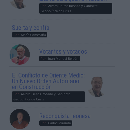
Por
Álvaro Frutos Rosado y Gabinete
Geopolítica de Crisis
Suelta y confía
Por
María Comesaña
Votantes y votados
Por
Juan Manuel Beltrán
El Conflicto de Oriente Medio:
Un Nuevo Orden Autoritario
en Construcción
Por
Álvaro Frutos Rosado y Gabinete
Geopolítica de Crisis
Reconquista leonesa
Por
Carlos Miranda