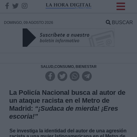
INFORMACION SOBRE LA
PROTECCIÓN DE TUS
BUSCAR
DOMINGO, 09 AGOSTO 2026
DATOS
Responsable:
Finalidad:
SALUD,CONSUMO, BIENESTAR
Datos tratados:
La Policía Nacional busca al autor de
un ataque racista en el Metro de
Madrid:
“¡Sudaca de mierda! ¡Eres
Legitimación:
escoria!”
Destinatarios:
Se investiga la identidad del autor de una agresión
racista a una mujer latinoamericana en el Metro de