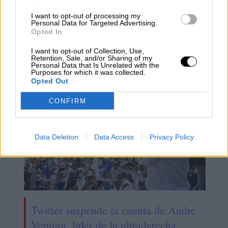
I want to opt-out of processing my
Personal Data for Targeted Advertising.
Escrivá anuncia la creación de
Opted In
12.000 plazas para acoger refugiados
I want to opt-out of Collection, Use,
ucranianos
Retention, Sale, and/or Sharing of my
Personal Data that Is Unrelated with the
Purposes for which it was collected.
Opted Out
CONFIRM
Data Deletion
Data Access
Privacy Policy
Twitter suspende la cuenta de André
Ventura, líder de la ultraderecha