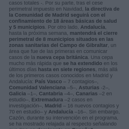
casos totales -. Por su parte, tras el cese
perimetral impuesto en Navidad,
la directiva de
la Comunidad de Madrid seguirá con el
confinamiento de 18 áreas básicas de salud
y 5 municipios
. Por otro lado,
Andalucía
,
hasta la próxima semana,
mantendrá el cierre
perimetral de 8 municipios situados en las
zonas sanitarias del Campo de Gibraltar
, un
área que fue de las primeras en comunicar
casos de la
nueva cepa británica
. Una cepa
mucho más rápida que
se ha extendido
en los
últimos días
hasta en siete regiones
, más allá
de los primeros casos conocidos en Madrid y
Andalucía:
País Vasco
– 7 contagios–,
Comunidad Valenciana
–5–,
Asturias
-2–,
Galicia
–1–,
Cantabria
–4–,
Canarias
–2 en
estudio–,
Extremadura
–2 casos en
investigación–,
Madrid
– 16 nuevos contagios y
70 en estudio– y
Andalucía
–16–. Sin embargo,
Cazón, durante su intervención en el programa,
se ha mostrado relajada al respecto señalando