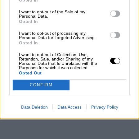
El Conflicto de Oriente Medio:
Un Nuevo Orden Autoritario
I want to opt-out of the Sale of my
en Construcción
Personal Data.
Opted In
Por
Álvaro Frutos Rosado y Gabinete
Geopolítica de Crisis
I want to opt-out of processing my
Personal Data for Targeted Advertising.
Opted In
Reconquista leonesa
Por
Carlos Miranda
I want to opt-out of Collection, Use,
Retention, Sale, and/or Sharing of my
Personal Data that Is Unrelated with the
Purposes for which it was collected.
Clara Campoamor: Mi sueño,
Opted Out
mi pesadilla
Por
María Pérez Herrero
CONFIRM
Data Deletion
Data Access
Privacy Policy
NOTICIAS MAS VISTAS