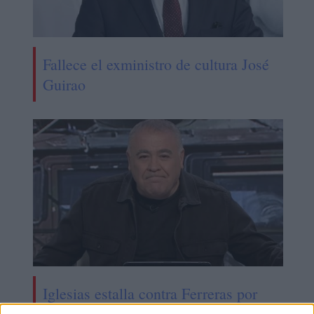
Fallece el exministro de cultura José
Guirao
Iglesias estalla contra Ferreras por
sus audios filtrados con Villarejo