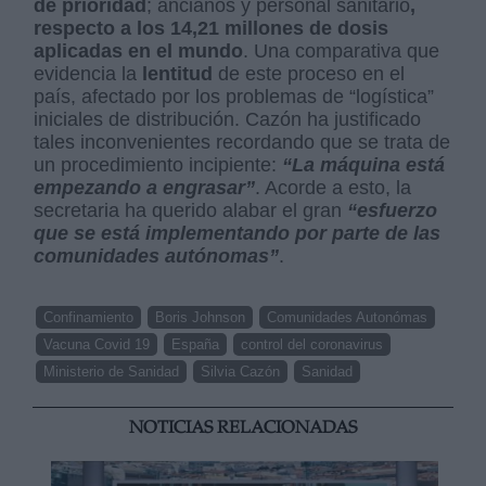
de prioridad
; ancianos y personal sanitario
,
respecto a los 14,21 millones de dosis
aplicadas en el mundo
. Una comparativa que
evidencia la
lentitud
de este proceso en el
país, afectado por los problemas de “logística”
iniciales de distribución. Cazón ha justificado
tales inconvenientes recordando que se trata de
un procedimiento incipiente:
“La máquina está
empezando a engrasar”
. Acorde a esto, la
secretaria ha querido alabar el gran
“esfuerzo
que se está implementando por parte de las
comunidades autónomas”
.
Confinamiento
Boris Johnson
Comunidades Autonómas
Vacuna Covid 19
España
control del coronavirus
Ministerio de Sanidad
Silvia Cazón
Sanidad
NOTICIAS RELACIONADAS