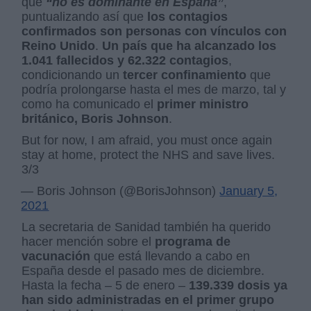
que
“no es dominante en España”
,
puntualizando así que
los contagios
confirmados son personas con vínculos con
Reino Unido
.
Un país que ha alcanzado los
1.041 fallecidos y 62.322 contagios
,
condicionando un
tercer confinamiento
que
podría prolongarse hasta el mes de marzo, tal y
como ha comunicado el
primer ministro
británico, Boris Johnson
.
But for now, I am afraid, you must once again
stay at home, protect the NHS and save lives.
3/3
— Boris Johnson (@BorisJohnson)
January 5,
2021
La secretaria de Sanidad también ha querido
hacer mención sobre el
programa de
vacunación
que está llevando a cabo en
España desde el pasado mes de diciembre.
Hasta la fecha – 5 de enero –
139.339 dosis ya
han sido administradas en el primer grupo