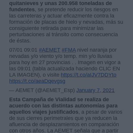
quitanieves y unas 200.958 toneladas de
fundentes
, se pretende reducir los riesgos en
las carreteras y actuar eficazmente contra la
formación de placas de hielo y nevadas, más su
consiguiente retirada para minimizar las
perturbaciones al tránsito como consecuencia
de éstas.
07/01 09:01
#AEMET
#FMA
nivel naranja por
nevadas y/o viento y/o temp. min y/o lluvias
para hoy en 27 provincias . . Imagen en vigor a
las 09:01 (tabla actualizada haciendo CLIC EN
LA IMAGEN), o visite
https://t.co/aIJV7DDYto
https://t.co/aeaDqevgsg
— AEMET (@AEMET_Esp)
January 7, 2021
Esta Campaña de Vialidad se realiza de
acuerdo con las distintas autonomías para
aquellos viajes justificados
, a pesar de varios
de sus cierres perimetrales que ya reducen la
afluencia de desplazamientos en comparación
con otros años. La AEMET señala que a partir