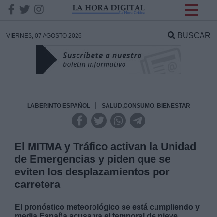
INFORMACION SOBRE LA
PROTECCIÓN DE TUS
BUSCAR
VIERNES, 07 AGOSTO 2026
DATOS
Responsable:
Finalidad:
|
LABERINTO ESPAÑOL
SALUD,CONSUMO, BIENESTAR
Datos tratados:
El MITMA y Tráfico activan la Unidad
de Emergencias y piden que se
eviten los desplazamientos por
Legitimación:
carretera
Destinatarios:
El pronóstico meteorológico se está cumpliendo y
media España acusa ya el temporal de nieve.