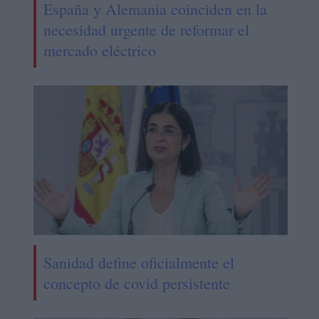
España y Alemania coinciden en la
necesidad urgente de reformar el
mercado eléctrico
Sanidad define oficialmente el
concepto de covid persistente