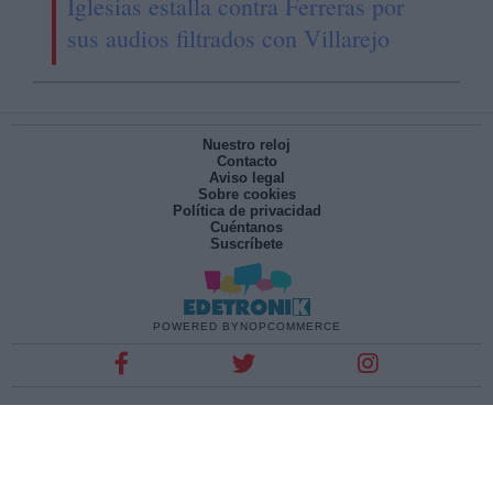
Iglesias estalla contra Ferreras por
sus audios filtrados con Villarejo
Nuestro reloj
Contacto
Aviso legal
Sobre cookies
Política de privacidad
Cuéntanos
Suscríbete
POWERED BY
NOPCOMMERCE