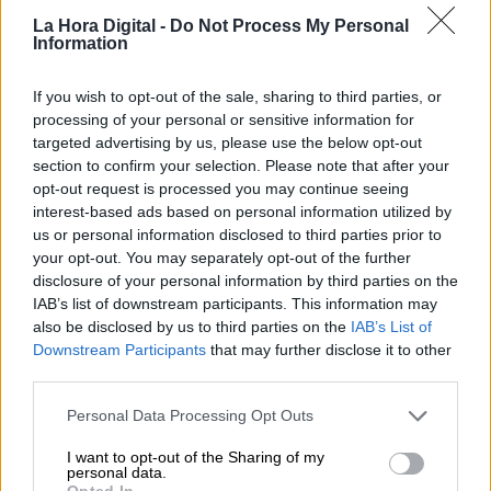
La Hora Digital -
Do Not Process My Personal
Information
OPINIONES DIVERSAS
If you wish to opt-out of the sale, sharing to third parties, or
processing of your personal or sensitive information for
targeted advertising by us, please use the below opt-out
¿La ciudadanía de Occidente
section to confirm your selection. Please note that after your
es consciente del riesgo de
opt-out request is processed you may continue seeing
una tercera guerra mundial?
interest-based ads based on personal information utilized by
us or personal information disclosed to third parties prior to
Por
Álvaro Frutos Rosado y Gabinete
Geopolítica de Crisis
your opt-out. You may separately opt-out of the further
disclosure of your personal information by third parties on the
IAB’s list of downstream participants. This information may
Suelta y confía
also be disclosed by us to third parties on the
IAB’s List of
Por
María Comesaña
Downstream Participants
that may further disclose it to other
third parties.
Votantes y votados
Personal Data Processing Opt Outs
Por
Juan Manuel Beltrán
I want to opt-out of the Sharing of my
personal data.
Opted In