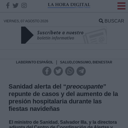
INFORMACION SOBRE LA
PROTECCIÓN DE TUS
BUSCAR
VIERNES, 07 AGOSTO 2026
DATOS
Responsable:
Finalidad:
|
LABERINTO ESPAÑOL
SALUD,CONSUMO, BIENESTAR
Datos tratados:
Sanidad alerta del “
preocupante
”
repunte de casos y del aumento de la
Legitimación:
presión hospitalaria durante las
fiestas navideñas
Destinatarios:
El ministro de Sanidad, Salvador Illa, y la directora
adjunta del Centro de Coordinación de Alertas y