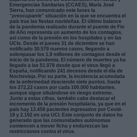
Emergencias Sanitarias (CCAES), María José
Sierra, han comunicado este lunes la
“
preocupante
” situación en la que se encuentra el
país tras las fiestas navideñas. El último balance
de la pandemia realizado durante el puente de Fin
Derechos:
de Año representa un aumento de los contagios,
así como de la presión en los hospitales y en las
UCIs. Desde el jueves 31 de diciembre se han
link
notificado 30.579 nuevos casos, llegando a
sobrepasar los 1,9 millones de contagios desde el
Información adicional
inicio de la pandemia. El número de muertes ya ha
link
llegado a las 51.078 desde que el virus llegó a
España, notificando 241 decesos desde el día de
Nochevieja. Por su parte, la incidencia acumulada
de la enfermedad desciende siete puntos, hasta
los 272,22 casos por cada 100.000 habitantes,
aunque sigue situándose en riesgo extremo.
Junto a estas cifras, también cabe destacar el
incremento de la presión hospitalaria, ya que en el
país hay 13.458 pacientes ingresados por Covid-
19 y 2.192 en una UCI. Este conjunto de datos ha
generado que las comunidades autónomas
comiencen a mover ficha y endurezcan las
restricciones contra el virus.