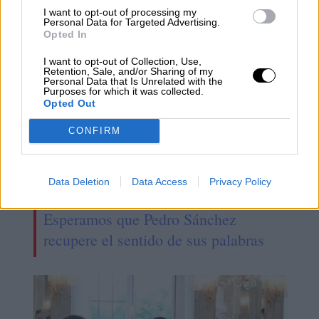
camino abierto para el mañana"
I want to opt-out of processing my
Personal Data for Targeted Advertising.
Opted In
I want to opt-out of Collection, Use,
Retention, Sale, and/or Sharing of my
Personal Data that Is Unrelated with the
Purposes for which it was collected.
Opted Out
CONFIRM
Data Deletion
Data Access
Privacy Policy
Esperamos que Pedro Sánchez
recupere el sentido de sus palabras