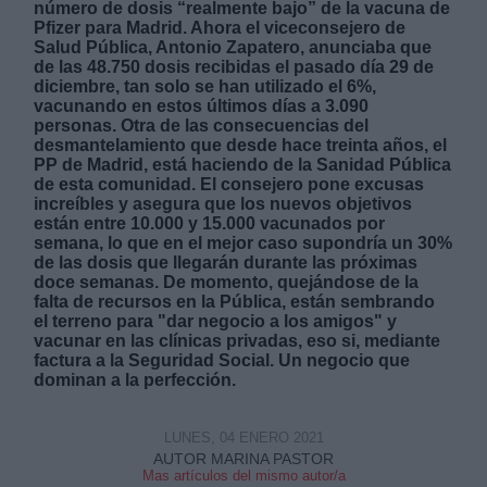
número de dosis “realmente bajo” de la vacuna de
Pfizer para Madrid. Ahora el viceconsejero de
Salud Pública, Antonio Zapatero, anunciaba que
de las 48.750 dosis recibidas el pasado día 29 de
diciembre, tan solo se han utilizado el 6%,
vacunando en estos últimos días a 3.090
personas. Otra de las consecuencias del
desmantelamiento que desde hace treinta años, el
Derechos:
PP de Madrid, está haciendo de la Sanidad Pública
de esta comunidad. El consejero pone excusas
increíbles y asegura
que los nuevos objetivos
link
están entre 10.000 y 15.000 vacunados por
Información adicional
semana, lo que en el mejor caso supondría un 30%
link
de las dosis que llegarán durante las próximas
doce semanas. De momento, quejándose de la
falta de recursos en la Pública, están sembrando
el terreno para "dar negocio a los amigos" y
vacunar en las clínicas privadas, eso si, mediante
factura a la Seguridad Social. Un negocio que
dominan a la perfección.
LUNES, 04 ENERO 2021
AUTOR MARINA PASTOR
Mas artículos del mismo autor/a