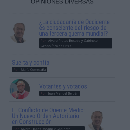
OPINIONES DIVERSAS
¿La ciudadanía de Occidente
es consciente del riesgo de
una tercera guerra mundial?
Por
Álvaro Frutos Rosado y Gabinete
Geopolítica de Crisis
Suelta y confía
Por
María Comesaña
Votantes y votados
Por
Juan Manuel Beltrán
El Conflicto de Oriente Medio:
Un Nuevo Orden Autoritario
en Construcción
Por
Álvaro Frutos Rosado y Gabinete