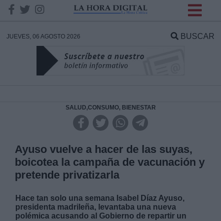
INFORMACION SOBRE LA
PROTECCIÓN DE TUS
BUSCAR
JUEVES, 06 AGOSTO 2026
DATOS
Responsable:
Finalidad:
SALUD,CONSUMO, BIENESTAR
Datos tratados:
Ayuso vuelve a hacer de las suyas,
boicotea la campaña de vacunación y
pretende privatizarla
Legitimación:
Hace tan solo una semana Isabel Díaz Ayuso,
Destinatarios:
presidenta madrileña, levantaba una nueva
polémica acusando al Gobierno de repartir un