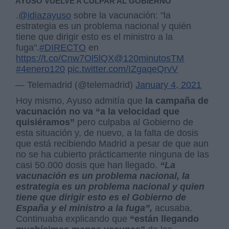
AYUSO VUELVE A CULPAR AL GOBIERNO
.
@idiazayuso
sobre la vacunación: "la
estrategia es un problema nacional y quién
tiene que dirigir esto es el ministro a la
fuga".
#DIRECTO
en
https://t.co/Cnw7Ol5lQX
@120minutosTM
#4enero120
pic.twitter.com/IZgaqeQrvV
— Telemadrid (@telemadrid)
January 4, 2021
Hoy mismo, Ayuso admitía que
la campaña de
vacunación no va “a la velocidad que
quisiéramos”
pero culpaba al Gobierno de
esta situación y, de nuevo, a la falta de dosis
que está recibiendo Madrid a pesar de que aun
no se ha cubierto prácticamente ninguna de las
casi 50.000 dosis que han llegado.
“La
vacunación es un problema nacional, la
estrategia es un problema nacional y quien
tiene que dirigir esto es el Gobierno de
España y el ministro a la fuga”,
acusaba.
Continuaba explicando que
“están llegando