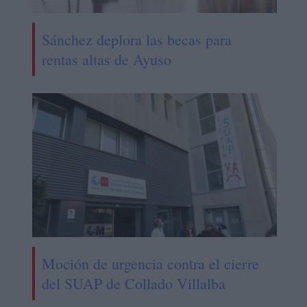
Sánchez deplora las becas para
rentas altas de Ayuso
Moción de urgencia contra el cierre
del SUAP de Collado Villalba