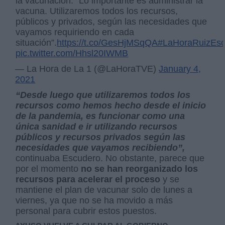
la vacunación: “Lo importante es administrar la
vacuna. Utilizaremos todos los recursos,
públicos y privados, según las necesidades que
vayamos requiriendo en cada
situación”.
https://t.co/GesHjMSqQA
#LaHoraRuizEsc
pic.twitter.com/Hhsl20IWMB
— La Hora de La 1 (@LaHoraTVE)
January 4,
2021
“Desde luego que utilizaremos todos los
recursos como hemos hecho desde el inicio
de la pandemia, es funcionar como una
única sanidad e ir utilizando recursos
públicos y recursos privados según las
necesidades que vayamos recibiendo”,
continuaba Escudero. No obstante, parece que
por el momento
no se han reorganizado los
recursos para acelerar el proceso
y se
mantiene el plan de vacunar solo de lunes a
viernes, ya que no se ha movido a más
personal para cubrir estos puestos.