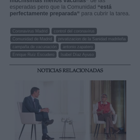
muchísimas menos vacunas”
de las
esperadas pero que la Comunidad
“está
perfectamente preparada”
para cubrir la tarea.
Coronavirus Madrid
control del coronavirus
Comunidad de Madrid
privatizacion de la Sanidad madrileña
campaña de vacunación
antonio zapatero
Enrique Ruíz Escudero
Isabel Díaz Ayuso
NOTICIAS RELACIONADAS