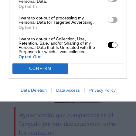
Personal Data.
Feijóo evita la foto con Vox tras el
Opted In
primer pacto con el partido de
I want to opt-out of processing my
Personal Data for Targeted Advertising.
ultraderecha
Opted In
I want to opt-out of Collection, Use,
Retention, Sale, and/or Sharing of my
Personal Data that Is Unrelated with the
Purposes for which it was collected.
Opted Out
CONFIRM
Data Deletion
Data Access
Privacy Policy
Ayuso tendrá que comparecer en el
Juzgado por sus declaraciones sobre
los sanitarios