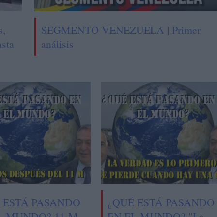
s,
SEGMENTO VENEZUELA | Primer
asta
análisis
 ESTÁ PASANDO
¿QUÉ ESTÁ PASANDO
L MUNDO? 11-M,
EN EL MUNDO? "La