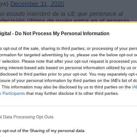
aya)
December 31, 2020
o estado miembro de la UE que pertenece al
 decisión última de quién entra en el espacio
Laya
. Este pacto se produce a última hora, como l
gital -
Do Not Process My Personal Information
 en toda la Unión Europea, y al mismo tiempo ha
 de Gibraltar y los de España
.
to opt-out of the sale, sharing to third parties, or processing of your per
rol de la frontera, sino también c
uatro memorand
formation for targeted advertising by us, please use the below opt-out s
co, cooperación policial y aduanera, y derecho
r selection. Please note that after your opt-out request is processed y
 realizaban anteriormente, cuya vigilancia acabab
eing interest-based ads based on personal information utilized by us or
, ambas partes están satisfechas de su aplicación
disclosed to third parties prior to your opt-out. You may separately opt-
zada en el nuevo tratado, prorrogando los
losure of your personal information by third parties on the IAB’s list of
empo a que culmine su elaboración.
. This information may also be disclosed by us to third parties on the
IA
Participants
that may further disclose it to other third parties.
ra, es cierto que el pacto sobre Gibraltar está
 ministra española de Asuntos Exteriores,
Arancha
l Data Processing Opt Outs
e Gibraltar,
Fabian Picardo
, han ofrecido en los
contradictorias
sobre el contenido del acuerdo.
o opt-out of the Sharing of my personal data.