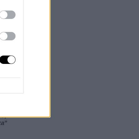
os
el
a
ás
al
mo,
za
”