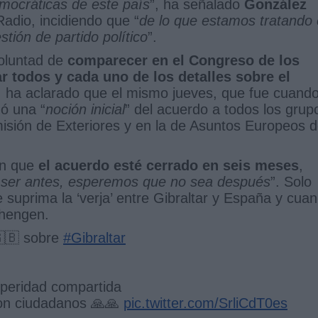
mocráticas de este país
”, ha señalado
González
adio, incidiendo que “
de lo que estamos tratando
stión de partido político
”.
oluntad de
comparecer en el Congreso de los
r todos y cada uno de los detalles sobre el
, ha aclarado que el mismo jueves, que fue cuand
dó una “
noción inicial
” del acuerdo a todos los grup
isión de Exteriores y en la de Asuntos Europeos 
 en que
el acuerdo esté cerrado en seis meses
,
ser antes, esperemos que no sea después
”. Solo
 suprima la ‘verja’ entre Gibraltar y España y cua
chengen.
🇬🇧 sobre
#Gibraltar
speridad compartida
con ciudadanos 🙏🙏
pic.twitter.com/SrliCdT0es