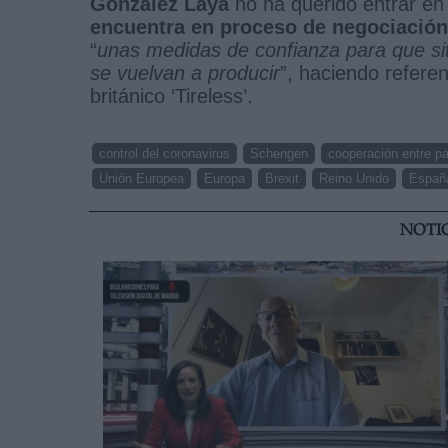
González Laya
no ha querido entrar en
encuentra en proceso de negociación
“
unas medidas de confianza para que si
se vuelvan a producir
”, haciendo refere
británico ‘Tireless’.
control del coronavirus
Schengen
cooperación entre p
Unión Europea
Europa
Brexit
Reino Unido
Españ
NOTI