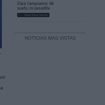
Clara Campoamor: Mi
sueño, mi pesadilla
Por
María Pérez Herrero
NOTICIAS MAS VISTAS
a.
uir
ha