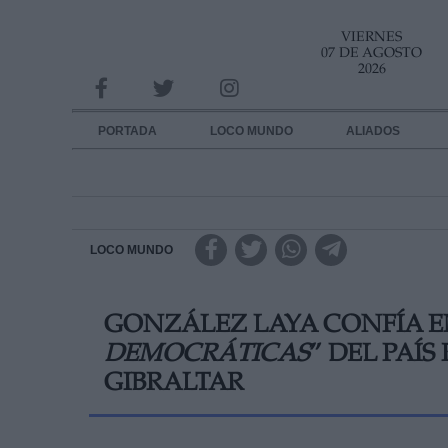
VIERNES
INFORMACION SOBRE LA PROTECCIÓN DE TUS DATOS
07 DE AGOSTO
2026
Responsable:
Finalidad:
PORTADA
LOCO MUNDO
ALIADOS
Datos tratados:
Legitimación:
Destinatarios:
LOCO MUNDO
Derechos:
GONZÁLEZ LAYA CONFÍA E
link
DEMOCRÁTICAS
” DEL PAÍ
Información adicional
link
GIBRALTAR