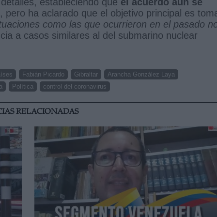
 detalles, estableciendo que
el acuerdo aún se
, pero ha aclarado que el objetivo principal es tom
tuaciones como las que ocurrieron en el pasado n
ncia a casos similares al del submarino nuclear
aíses
Fabián Picardo
Gibraltar
Arancha González Laya
a
Política
control del coronavirus
CIAS RELACIONADAS