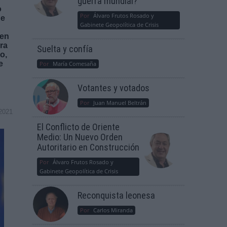
guerra mundial?
o
Por
Álvaro Frutos Rosado y
de
Gabinete Geopolítica de Crisis
 en
ra
Suelta y confía
o,
e
Por
María Comesaña
Votantes y votados
Por
Juan Manuel Beltrán
2021
El Conflicto de Oriente
Medio: Un Nuevo Orden
Autoritario en Construcción
Por
Álvaro Frutos Rosado y
Gabinete Geopolítica de Crisis
Reconquista leonesa
Por
Carlos Miranda