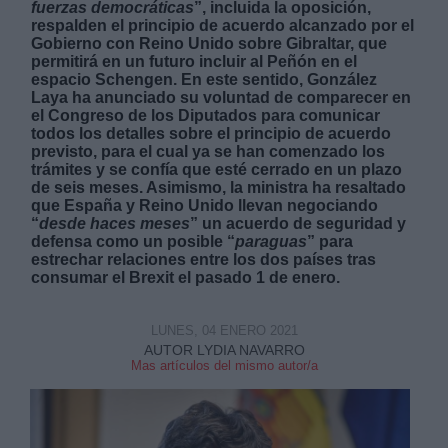
fuerzas democráticas
”, incluida la oposición,
respalden el principio de acuerdo alcanzado por el
Gobierno con Reino Unido sobre Gibraltar, que
permitirá en un futuro incluir al Peñón en el
espacio Schengen. En este sentido, González
Laya ha anunciado su voluntad de comparecer en
el Congreso de los Diputados para comunicar
todos los detalles sobre el principio de acuerdo
Derechos:
previsto, para el cual ya se han comenzado los
trámites y se confía que esté cerrado en un plazo
de seis meses. Asimismo, la ministra ha resaltado
link
que España y Reino Unido llevan negociando
Información adicional
“
desde haces meses
” un acuerdo de seguridad y
link
defensa como un posible “
paraguas
” para
estrechar relaciones entre los dos países tras
consumar el Brexit el pasado 1 de enero.
LUNES, 04 ENERO 2021
AUTOR LYDIA NAVARRO
Mas artículos del mismo autor/a