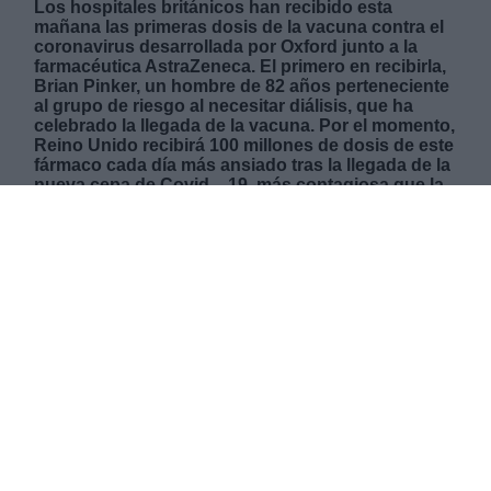
Los hospitales británicos han recibido esta
mañana las primeras dosis de la vacuna contra el
coronavirus desarrollada por Oxford junto a la
farmacéutica AstraZeneca. El primero en recibirla,
Brian Pinker, un hombre de 82 años perteneciente
al grupo de riesgo al necesitar diálisis, que ha
celebrado la llegada de la vacuna. Por el momento,
Reino Unido recibirá 100 millones de dosis de este
fármaco cada día más ansiado tras la llegada de la
nueva cepa de Covid – 19, más contagiosa que la
conocida hasta ahora. El país ha registrado
records consecutivos de contagios y muertes
diarios, informando tan solo este domingo de
54.990 nuevos casos y 454 fallecimientos. El
ministro de Sanidad, Matt Hancock, ya informaba
que a partir de este lunes se aceleraría el plan de
vacunación con el objetivo de alcanzar los dos
millones de dosis administradas por semana a
mediados de mes. La campaña de vacunación
está abierta desde el pasado 8 de diciembre con la
aprobación del fármaco de Pfizer y ya se han
alcanzado el millón de personas en recibir una
dosis.