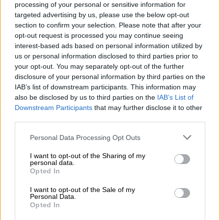
conjuntas, además de “
medidas de
processing of your personal or sensitive information for
confianza
” sobre la base británica de
targeted advertising by us, please use the below opt-out
Gibraltar
, fuente de constantes fricción entre
section to confirm your selection. Please note that after your
los dos países.
opt-out request is processed you may continue seeing
interest-based ads based on personal information utilized by
González Laya
no ha querido entrar en
us or personal information disclosed to third parties prior to
detalles, estableciendo que
el acuerdo aún se
your opt-out. You may separately opt-out of the further
encuentra en proceso de negociación
, pero
disclosure of your personal information by third parties on the
ha aclarado que el objetivo principal es tomar
IAB’s list of downstream participants. This information may
“
unas medidas de confianza para que
also be disclosed by us to third parties on the
IAB’s List of
situaciones como las que ocurrieron en el
Downstream Participants
that may further disclose it to other
pasado no se vuelvan a producir
”, haciendo
third parties.
referencia a casos similares al del submarino
nuclear británico ‘Tireless’.
Personal Data Processing Opt Outs
I want to opt-out of the Sharing of my
control del coronavirus
Schengen
personal data.
cooperación entre países
Fabián Picardo
Gibraltar
Opted In
Arancha González Laya
Unión Europea
Europa
Brexit
I want to opt-out of the Sale of my
Reino Unido
España
Política
control del coronavirus
Personal Data.
Opted In