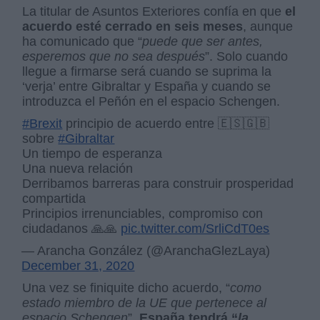
La titular de Asuntos Exteriores confía en que
el
acuerdo esté cerrado en seis meses
, aunque
ha comunicado que “
puede que ser antes,
esperemos que no sea después
”. Solo cuando
llegue a firmarse será cuando se suprima la
‘verja’ entre Gibraltar y España y cuando se
introduzca el Peñón en el espacio Schengen.
#Brexit
principio de acuerdo entre 🇪🇸🇬🇧
sobre
#Gibraltar
Un tiempo de esperanza
Una nueva relación
Derribamos barreras para construir prosperidad
compartida
Principios irrenunciables, compromiso con
ciudadanos 🙏🙏
pic.twitter.com/SrliCdT0es
— Arancha González (@AranchaGlezLaya)
December 31, 2020
Una vez se finiquite dicho acuerdo, “
como
estado miembro de la UE que pertenece al
espacio Schengen
”,
España tendrá “
la