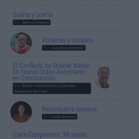
Suelta y confía
Por
María Comesaña
Votantes y votados
Por
Juan Manuel Beltrán
El Conflicto de Oriente Medio:
Un Nuevo Orden Autoritario
en Construcción
Por
Álvaro Frutos Rosado y Gabinete
Geopolítica de Crisis
Reconquista leonesa
Por
Carlos Miranda
Clara Campoamor: Mi sueño,