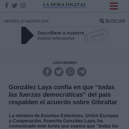
INFORMACION SOBRE LA
PROTECCIÓN DE TUS
BUSCAR
VIERNES, 07 AGOSTO 2026
DATOS
Responsable:
Finalidad:
LOCO MUNDO
Datos tratados:
González Laya confía en que “
todas
las fuerzas democráticas
” del país
respalden el acuerdo sobre Gibraltar
Legitimación:
La ministra de Asuntos Exteriores, Unión Europea
Destinatarios:
y Cooperación, Arancha González Laya, ha
comunicado este lunes que espera que “
todas las