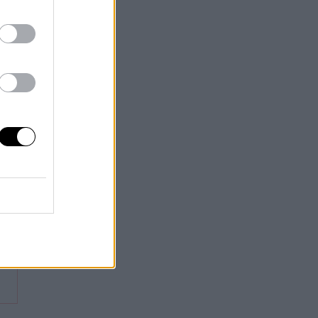
on
ía
e