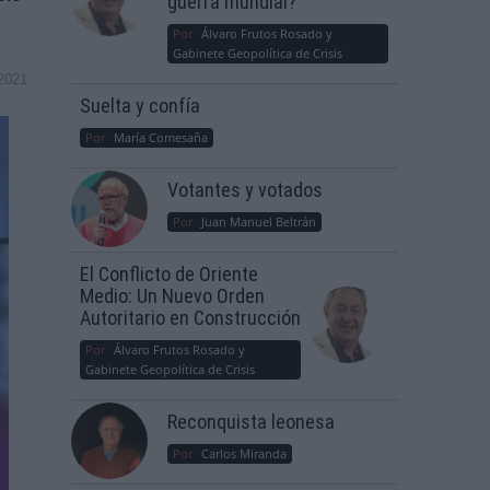
guerra mundial?
Por
Álvaro Frutos Rosado y
Gabinete Geopolítica de Crisis
2021
Suelta y confía
Por
María Comesaña
Votantes y votados
Por
Juan Manuel Beltrán
El Conflicto de Oriente
Medio: Un Nuevo Orden
Autoritario en Construcción
Por
Álvaro Frutos Rosado y
Gabinete Geopolítica de Crisis
Reconquista leonesa
Por
Carlos Miranda