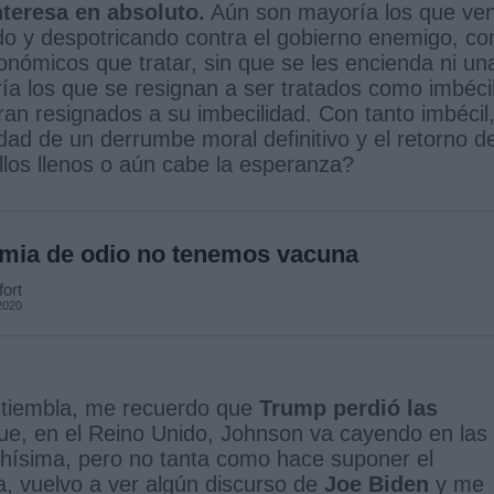
interesa en absoluto.
Aún son mayoría los que ve
endo y despotricando contra el gobierno enemigo, c
onómicos que tratar, sin que se les encienda ni un
ría los que se resignan a ser tratados como imbéci
eran resignados a su imbecilidad. Con tanto imbécil
idad de un derrumbe moral definitivo y el retorno d
illos llenos o aún cabe la esperanza?
emia de odio no tenemos vacuna
ort
2020
 tiembla, me recuerdo que
Trump perdió las
ue, en el Reino Unido, Johnson va cayendo en las
hísima, pero no tanta como hace suponer el
, vuelvo a ver algún discurso de
Joe Biden
y me