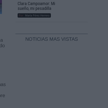
Clara Campoamor: Mi
sueño, mi pesadilla
Por
María Pérez Herrero
NOTICIAS MAS VISTAS
 a
ndo
nas
bre