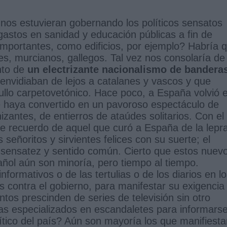
nos estuvieran gobernando los políticos sensatos
astos en sanidad y educación públicas a fin de
importantes, como edificios, por ejemplo? Habría 
es, murcianos, gallegos. Tal vez nos consolaría de
ento de
un electrizante nacionalismo de bandera
envidiaban de lejos a catalanes y vascos y que
llo carpetovetónico. Hace poco, a España volvió e
se haya convertido en un pavoroso espectáculo de
izantes, de entierros de ataúdes solitarios. Con el
nte recuerdo de aquel que curó a España de la lepr
s señoritos y sirvientes felices con su suerte; el
a sensatez y sentido común. Cierto que estos nuev
ñol aún son minoría, pero tiempo al tiempo.
ormativos o de las tertulias o de los diarios en l
 contra el gobierno, para manifestar su exigencia
tos prescinden de series de televisión sin otro
mas especializados en escandaletes para informars
tico del país? Aún son mayoría los que manifiesta