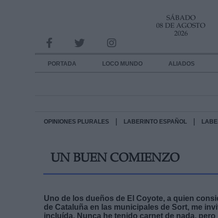
SÁBADO
INFORMACION SOBRE LA PROTECCIÓN DE TUS DATOS
08 DE AGOSTO
2026
Responsable:
Finalidad:
PORTADA
LOCO MUNDO
ALIADOS
Datos tratados:
Legitimación:
Destinatarios:
|
|
OPINIONES PLURALES
LABERINTO ESPAÑOL
LABE
Derechos:
UN BUEN COMIENZO
link
Información adicional
link
Uno de los dueños de El Coyote, a quien consid
de Cataluña en las municipales de Sort, me invi
incluída. Nunca he tenido carnet de nada, per