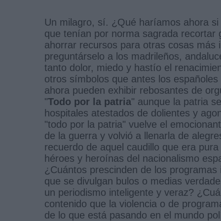
Un milagro, sí. ¿Qué haríamos ahora si 
que tenían por norma sagrada recortar g
ahorrar recursos para otras cosas más 
preguntárselo a los madrileños, andaluc
tanto dolor, miedo y hastío el renacimi
otros símbolos que antes los españoles 
ahora pueden exhibir rebosantes de orgu
"
Todo por la patria
" aunque la patria 
hospitales atestados de dolientes y agon
"todo por la patria" vuelve el emociona
de la guerra y volvió a llenarla de alegre
recuerdo de aquel caudillo que era pur
héroes y heroínas del nacionalismo espa
¿Cuántos prescinden de los programas inf
que se divulgan bulos o medias verdades
un periodismo inteligente y veraz? ¿Cuán
contenido que la violencia o de progra
de lo que está pasando en el mundo polí