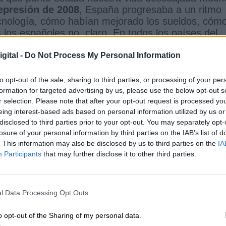
epresión de 2008
, España progresaba a un ritmo
cnología, cómo habían mejorado los sueldos, cóm
los españoles no, claro. En todos los países del
pobres
; es inevitable. Como todos sabemos, no
a ni los medios para montarse bien la vida. Hay
gital -
Do Not Process My Personal Information
ocía Mariano Rajoy en un artículo de su juventud.
 sentido común y el mercado de la vivienda hacen 
to opt-out of the sale, sharing to third parties, or processing of your per
r en los guetos de los pobres muy pobres para qu
formation for targeted advertising by us, please use the below opt-out s
r selection. Please note that after your opt-out request is processed y
 connatural a la pobreza no alteren la sensibilidad
eing interest-based ads based on personal information utilized by us or
n bien la vida.
Así que cada cual en su sitio y D
disclosed to third parties prior to your opt-out. You may separately opt-
losure of your personal information by third parties on the IAB’s list of
ue se ganaban bien la vida votaban a los políti
. This information may also be disclosed by us to third parties on the
IA
conizaban la libertad de los mercados. Y como lo
Participants
that may further disclose it to other third parties.
aban los políticos económicamente más
vajada del destino confabulado con terroristas
os españoles y les hizo descubrir el
engaño bruta
l Data Processing Opt Outs
ometía libertad, igualdad de todos y, por encima d
 su socialismo se colaron en el gobierno
. Hasta
o opt-out of the Sharing of my personal data.
lación de pobres muy pobres y entre los que se