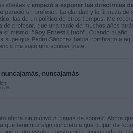
asistentes y
empezó a exponer las directrices de
e pareció un profesor. La claridad y la firmeza de 
tico, las de un político de otros tiempos. Me recor
ta de profesor, que una tarde de muchos años atrá
a sí mismo:
"Soy Ernest Lluch"
. Cuando el año
 día supe que Pedro Sánchez había nombrado a aqu
encia me sacó una sonrisa triste.
 nuncajamás, nuncajamás
ort
e 2020
to ahora sin motivo ni ganas de sonreír. Ahora qu
ra que tenemos algo concreto a qué culpar de tod
a qué punto estaba nuestra vida descuajada much