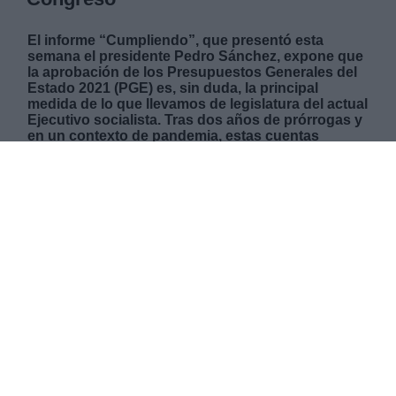
El informe “Cumpliendo”, que presentó esta
semana el presidente Pedro Sánchez, expone que
la aprobación de los
Presupuestos Generales del
Estado 2021 (PGE)
es, sin duda, la principal
medida de lo que llevamos de legislatura del actual
Ejecutivo socialista. Tras dos años de prórrogas y
en un contexto de pandemia, estas cuentas
públicas constituyen un gran logro para la
recuperación económica del país. De esta manera,
a partir del 1 de enero -cuando entren en vigor- se
dará comienzo a un proceso que permitirá el
reforzamiento del Estado de bienestar gracias al
mayor gasto social que se ha generado en la
historia; 239.765 millones de euros. Cumpliendo
su principal objetivo progresista, otras medidas
como la aprobación del Impuesto sobre
Transacciones Financieras y la suspensión de las
reglas fiscales -tanto para este año como para el
2021- son vitales para garantizar este marco de
recuperación frente a la Covid-19. Por otro lado, el
Ministerio de Hacienda ya ha anunciado otra serie
de medidas a cumplir durante el próximo año,
focalizadas principalmente en la lucha contra otro