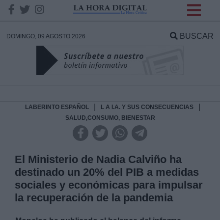
INFORMACION SOBRE LA
PROTECCIÓN DE TUS
BUSCAR
DOMINGO, 09 AGOSTO 2026
DATOS
Responsable:
Finalidad:
|
|
LABERINTO ESPAÑOL
L A I.A. Y SUS CONSECUENCIAS
SALUD,CONSUMO, BIENESTAR
Datos tratados:
El Ministerio de Nadia Calviño ha
destinado un 20% del PIB a medidas
Legitimación:
sociales y económicas para impulsar
la recuperación de la pandemia
Destinatarios: