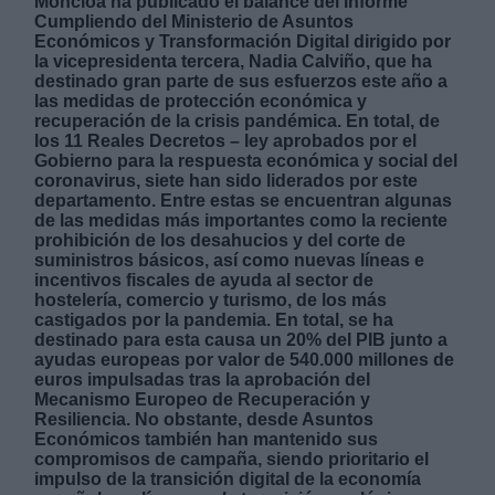
Moncloa ha publicado el balance del informe
Cumpliendo del Ministerio de Asuntos
Económicos y Transformación Digital dirigido por
la vicepresidenta tercera, Nadia Calviño, que ha
destinado gran parte de sus esfuerzos este año a
las medidas de protección económica y
recuperación de la crisis pandémica. En total, de
los 11 Reales Decretos – ley aprobados por el
Derechos:
Gobierno para la respuesta económica y social del
coronavirus, siete han sido liderados por este
departamento. Entre estas se encuentran algunas
link
de las medidas más importantes como la reciente
Información adicional
prohibición de los desahucios y del corte de
link
suministros básicos, así como nuevas líneas e
incentivos fiscales de ayuda al sector de
hostelería, comercio y turismo, de los más
castigados por la pandemia. En total, se ha
destinado para esta causa un 20% del PIB junto a
ayudas europeas por valor de 540.000 millones de
euros impulsadas tras la aprobación del
Mecanismo Europeo de Recuperación y
Resiliencia. No obstante, desde Asuntos
Económicos también han mantenido sus
compromisos de campaña, siendo prioritario el
impulso de la transición digital de la economía