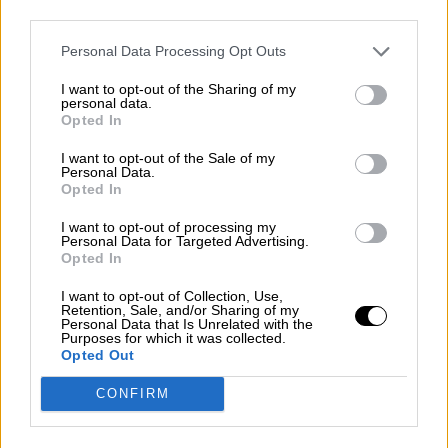
protección de los ciudadanos con tarjetas de
third parties.
crédito revolving.
Personal Data Processing Opt Outs
Se ha avanzado en la tramitación diferentes
anteproyectos de ley relacionados con
la
I want to opt-out of the Sharing of my
agenda España Digital 2025, como los de
personal data.
Comunicación Audiovisual,
Opted In
Telecomunicaciones o Ciberseguridad 5G
.
I want to opt-out of the Sale of my
En este ámbito, a principios de 2021 está
Personal Data.
previsto aprobar tres nuevos planes de
Opted In
Transformación Digital de las Pymes,
Digitalización de la Administración y de
I want to opt-out of processing my
Personal Data for Targeted Advertising.
Competencias Digitales. También está en
Opted In
proceso de consulta pública la Carta de
Derechos Digitales, una iniciativa pionera que
I want to opt-out of Collection, Use,
sitúa a España a la vanguardia mundial en el
Retention, Sale, and/or Sharing of my
Personal Data that Is Unrelated with the
tratamiento de un asunto estratégico de cara al
Purposes for which it was collected.
futuro.
Opted Out
En el ámbito de la regulación financiera, se está
CONFIRM
avanzando en la
nueva normativa de
sociedades de capital y en el denominado
"paquete bancario"
, con el fin de incrementar