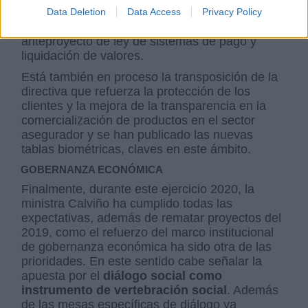
la solvencia del sector y la mejora de servicios a
Data Deletion
Data Access
Privacy Policy
clientes, ámbito en el que se incluye el
anteproyecto de ley de sistemas de pago y
liquidación de valores.
Está también en proceso la transposición de la
directiva que refuerza la protección de los
clientes y la mejora de la transparencia en la
comercialización de productos en el sector
asegurador y se han publicado las nuevas
tablas biométricas, claves en este ámbito.
GOBERNANZA ECONÓMICA
Finalmente, durante este ejercicio 2020, la
ministra Calviño ha cumplido todas las
expectativas, además de rematar proyectos del
2019, como el refuerzo del marco institucional
de gobernanza económica ha sido otra de las
prioridades. En este sentido cabe señalar la
apuesta por el
diálogo social como
instrumento de vertebración social
. Además
de las mesas específicas de diálogo ya