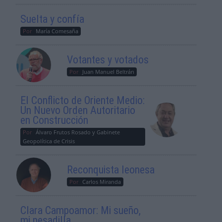
Suelta y confía
Por
María Comesaña
Votantes y votados
Por
Juan Manuel Beltrán
El Conflicto de Oriente Medio:
Un Nuevo Orden Autoritario
en Construcción
Por
Álvaro Frutos Rosado y Gabinete
Geopolítica de Crisis
Reconquista leonesa
Por
Carlos Miranda
Clara Campoamor: Mi sueño,
mi pesadilla