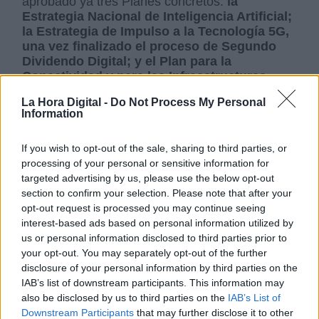
aprobado ya tres Planes concretos:
la
Estrategia Nacional de Inteligencia Artificial;
la Estrategia de Impulso a la Tecnología 5G,
una vez finalizado el proceso de Segundo
Dividendo Digital; y el Plan para la
Conectividad y para las Infraestructuras
Digitales,
que sucederá a los planes de
La Hora Digital -
Do Not Process My Personal
extensión de banda ancha para continuar
Information
reduciendo la brecha digital y afrontando el reto
demográfico. También se ha puesto en marcha
If you wish to opt-out of the sale, sharing to third parties, or
el programa
Educa en Digital.
processing of your personal or sensitive information for
Además, se ha aprobado la
Ley para la
targeted advertising by us, please use the below opt-out
Transformación Digital del Sistema
section to confirm your selection. Please note that after your
Financiero
, que establece la creación de un
opt-out request is processed you may continue seeing
espacio de pruebas seguro para el desarrollo
interest-based ads based on personal information utilized by
de nuevos productos y servicios (sandbox), del
us or personal information disclosed to third parties prior to
que ya se ha anunciado su primera
your opt-out. You may separately opt-out of the further
convocatoria; y se han adoptado numerosas
disclosure of your personal information by third parties on the
medidas para proteger a los usuarios de
IAB’s list of downstream participants. This information may
servicios financieros, como las relativas a las
also be disclosed by us to third parties on the
IAB’s List of
cuentas de pago básicas y el refuerzo de la
Downstream Participants
that may further disclose it to other