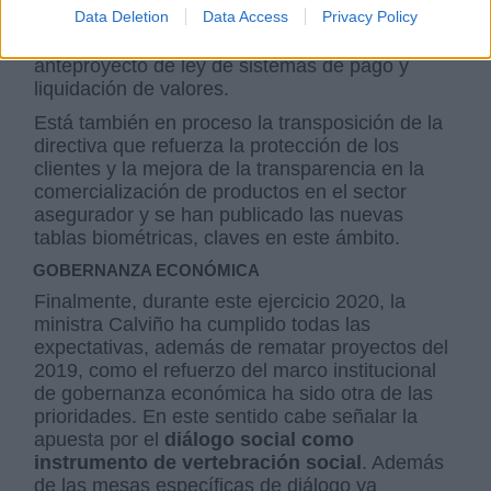
Data Deletion
Data Access
Privacy Policy
la solvencia del sector y la mejora de servicios a
clientes, ámbito en el que se incluye el
anteproyecto de ley de sistemas de pago y
liquidación de valores.
Está también en proceso la transposición de la
directiva que refuerza la protección de los
clientes y la mejora de la transparencia en la
comercialización de productos en el sector
asegurador y se han publicado las nuevas
tablas biométricas, claves en este ámbito.
GOBERNANZA ECONÓMICA
Finalmente, durante este ejercicio 2020, la
ministra Calviño ha cumplido todas las
expectativas, además de rematar proyectos del
2019, como el refuerzo del marco institucional
de gobernanza económica ha sido otra de las
prioridades. En este sentido cabe señalar la
apuesta por el
diálogo social como
instrumento de vertebración social
. Además
de las mesas específicas de diálogo ya