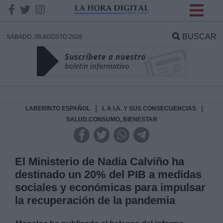
INFORMACION SOBRE LA
PROTECCIÓN DE TUS
BUSCAR
SÁBADO, 08 AGOSTO 2026
DATOS
Responsable:
Finalidad:
|
|
LABERINTO ESPAÑOL
L A I.A. Y SUS CONSECUENCIAS
SALUD,CONSUMO, BIENESTAR
Datos tratados:
El Ministerio de Nadia Calviño ha
destinado un 20% del PIB a medidas
Legitimación:
sociales y económicas para impulsar
la recuperación de la pandemia
Destinatarios: