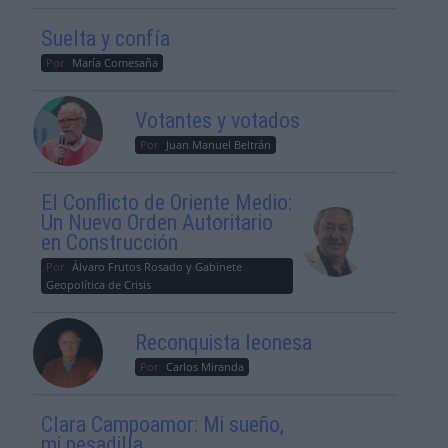
Suelta y confía
Por
María Comesaña
Votantes y votados
Por
Juan Manuel Beltrán
El Conflicto de Oriente Medio:
Un Nuevo Orden Autoritario
en Construcción
Por
Álvaro Frutos Rosado y Gabinete
Geopolítica de Crisis
Reconquista leonesa
Por
Carlos Miranda
Clara Campoamor: Mi sueño,
mi pesadilla