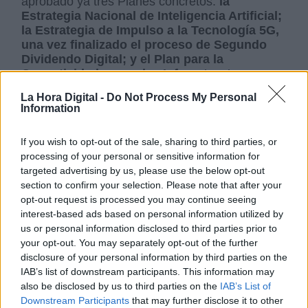
aprobado ya tres Planes concretos:
la
Estrategia Nacional de Inteligencia Artificial;
la Estrategia de Impulso a la Tecnología 5G,
una vez finalizado el proceso de Segundo
Dividendo Digital; y el Plan para la
Conectividad y para las Infraestructuras
Digitales,
que sucederá a los planes de
La Hora Digital -
Do Not Process My Personal
extensión de banda ancha para continuar
Information
reduciendo la brecha digital y afrontando el reto
demográfico. También se ha puesto en marcha
If you wish to opt-out of the sale, sharing to third parties, or
el programa
Educa en Digital.
processing of your personal or sensitive information for
Además, se ha aprobado la
Ley para la
targeted advertising by us, please use the below opt-out
Transformación Digital del Sistema
section to confirm your selection. Please note that after your
Financiero
, que establece la creación de un
opt-out request is processed you may continue seeing
espacio de pruebas seguro para el desarrollo
interest-based ads based on personal information utilized by
de nuevos productos y servicios (sandbox), del
us or personal information disclosed to third parties prior to
que ya se ha anunciado su primera
your opt-out. You may separately opt-out of the further
convocatoria; y se han adoptado numerosas
disclosure of your personal information by third parties on the
medidas para proteger a los usuarios de
IAB’s list of downstream participants. This information may
servicios financieros, como las relativas a las
also be disclosed by us to third parties on the
IAB’s List of
cuentas de pago básicas y el refuerzo de la
Downstream Participants
that may further disclose it to other