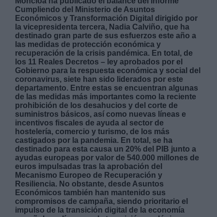
Moncloa ha publicado el balance del informe
Cumpliendo del Ministerio de Asuntos
Económicos y Transformación Digital dirigido por
la vicepresidenta tercera, Nadia Calviño, que ha
destinado gran parte de sus esfuerzos este año a
las medidas de protección económica y
recuperación de la crisis pandémica. En total, de
los 11 Reales Decretos – ley aprobados por el
Derechos:
Gobierno para la respuesta económica y social del
coronavirus, siete han sido liderados por este
departamento. Entre estas se encuentran algunas
link
de las medidas más importantes como la reciente
Información adicional
prohibición de los desahucios y del corte de
link
suministros básicos, así como nuevas líneas e
incentivos fiscales de ayuda al sector de
hostelería, comercio y turismo, de los más
castigados por la pandemia. En total, se ha
destinado para esta causa un 20% del PIB junto a
ayudas europeas por valor de 540.000 millones de
euros impulsadas tras la aprobación del
Mecanismo Europeo de Recuperación y
Resiliencia. No obstante, desde Asuntos
Económicos también han mantenido sus
compromisos de campaña, siendo prioritario el
impulso de la transición digital de la economía