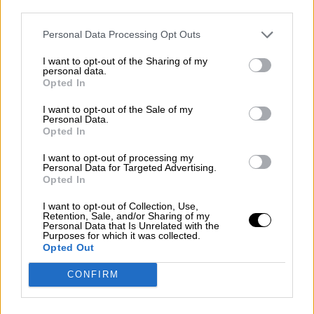
protección de los ciudadanos con tarjetas de
third parties.
crédito revolving.
Personal Data Processing Opt Outs
Se ha avanzado en la tramitación diferentes
anteproyectos de ley relacionados con
la
I want to opt-out of the Sharing of my
agenda España Digital 2025, como los de
personal data.
Opted In
Comunicación Audiovisual,
Telecomunicaciones o Ciberseguridad 5G
.
I want to opt-out of the Sale of my
En este ámbito, a principios de 2021 está
Personal Data.
previsto aprobar tres nuevos planes de
Opted In
Transformación Digital de las Pymes,
Digitalización de la Administración y de
I want to opt-out of processing my
Personal Data for Targeted Advertising.
Competencias Digitales. También está en
Opted In
proceso de consulta pública la Carta de
Derechos Digitales, una iniciativa pionera que
I want to opt-out of Collection, Use,
sitúa a España a la vanguardia mundial en el
Retention, Sale, and/or Sharing of my
Personal Data that Is Unrelated with the
tratamiento de un asunto estratégico de cara al
Purposes for which it was collected.
futuro.
Opted Out
En el ámbito de la regulación financiera, se está
CONFIRM
avanzando en la
nueva normativa de
sociedades de capital y en el denominado
"paquete bancario"
, con el fin de incrementar