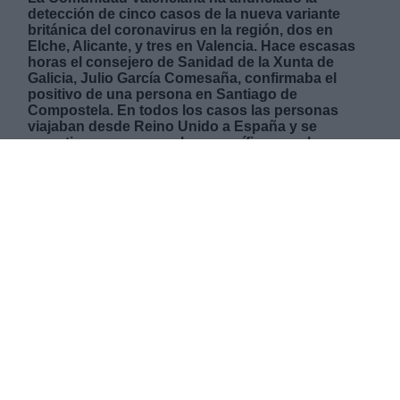
detección de cinco casos de la nueva variante
británica del coronavirus en la región, dos en
Elche, Alicante, y tres en Valencia. Hace escasas
horas el consejero de Sanidad de la Xunta de
Galicia, Julio García Comesaña, confirmaba el
positivo de una persona en Santiago de
Compostela. En todos los casos las personas
viajaban desde Reino Unido a España y se
sometieron a una prueba específica para la
detección de la nueva cepa, no más letal que la
conocida hasta ahora pero sí más contagiosa. El
pasado sábado se confirmaba oficialmente la
llegada de estos casos al país con la confirmación
de cuatro casos en Madrid, que ya ascienden a
seis.
MIÉRCOLES, 30 DICIEMBRE 2020
AUTOR MARINA PASTOR
Mas artículos del mismo autor/a