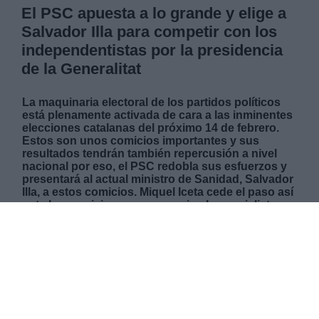
El PSC apuesta a lo grande y elige a
Salvador Illa para competir con los
independentistas por la presidencia
de la Generalitat
La maquinaria electoral de los partidos políticos
está plenamente activada de cara a las inminentes
elecciones catalanas del próximo 14 de febrero.
Estos son unos comicios importantes y sus
resultados tendrán también repercusión a nivel
nacional por eso, el PSC redobla sus esfuerzos y
presentará al actual ministro de Sanidad, Salvador
Illa, a estos comicios. Miquel Iceta cede el paso así
ante las previsiones que manejan los socialistas
de poder disputar la victoria a los partidos
independentistas, algo que supondría un
verdadero terremoto político en Cataluña. Las
expectativas electorales del PSC son muy altas
ante la guerra abierta entre ERC y Junts.
MIÉRCOLES, 30 DICIEMBRE 2020