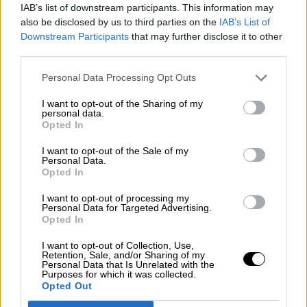
IAB’s list of downstream participants. This information may
El vicepresidente de la junta de Andalucía,
also be disclosed by us to third parties on the
IAB’s List of
Juan Marín, de Ciudadanos,
acusaba que al
Downstream Participants
that may further disclose it to other
Gobierno de
“robar”
a la comunidad para
third parties.
favorecer a ERC y Bildu
a pesar de que son la
región que más dinero recibe estando esta
Personal Data Processing Opt Outs
cantidad un punto porcentual por encima de su
población. El vicepresidente opinaba que
I want to opt-out of the Sharing of my
debían recibir el 32% de los fondos, 1.400
personal data.
Opted In
millones más
de los ya recibidos que suponen
el 18’8% del total y que califican como
“un
I want to opt-out of the Sale of my
atropello”.
Personal Data.
Opted In
El presidente de Castilla y León, el popular
Alfonso Fernández Mañueco,
decía sentirse
I want to opt-out of processing my
“muy decepcionado”
por el dinero recibido en
Personal Data for Targeted Advertising.
su comunidad,
335 millones de euros, un
Opted In
3,35%
del total de presupuesto frente al 5’1%
I want to opt-out of Collection, Use,
de población. Opinaba que el reparto
Retention, Sale, and/or Sharing of my
“penaliza”
a las comunidades que más se han
Personal Data that Is Unrelated with the
Purposes for which it was collected.
esforzado para paliar la pandemia y que,
solo
Opted Out
guiándose por criterios poblacionales,
tendrían que haber recibido 500 millones de