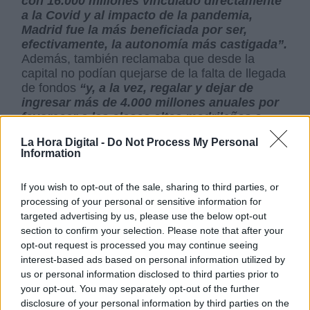
con 16.000 millones vinculado directamente
a la Covid y al impacto de la pandemia,
Madrid fue la más beneficiada por ser,
efectivamente, la autonomía más castigada”.
Además, también reclamaba que desde la
capital no podían quejarse de la falta de llegada
de fondos
“y, a la vez, regalar y dejar de
ingresar más de 4.000 millones anuales por
favorecer a las clases altas madrileñas a
través de los tributos cedidos”.
La Hora Digital -
Do Not Process My Personal
Las acusaciones de Ayuso basadas
Information
únicamente en criterios poblacionales
tampoco se sostienen,
ya que Madrid
solo
If you wish to opt-out of the sale, sharing to third parties, or
estaría perdiendo 36 millones y no los 422
processing of your personal or sensitive information for
de los que habla la presidenta, mientras que
targeted advertising by us, please use the below opt-out
Cataluña recibiría 66 menos.
En sus
section to confirm your selection. Please note that after your
declaraciones no hubo ninguna mención a
opt-out request is processed you may continue seeing
Andalucía, que proporcionalmente recibe más
interest-based ads based on personal information utilized by
que la anterior.
us or personal information disclosed to third parties prior to
your opt-out. You may separately opt-out of the further
ANDALUCÍA TAMBIÉN DENUNCIA UN ROBO DEL
GOBIERNO A PESAR DE SER LA QUE MÁS RECIBE
disclosure of your personal information by third parties on the