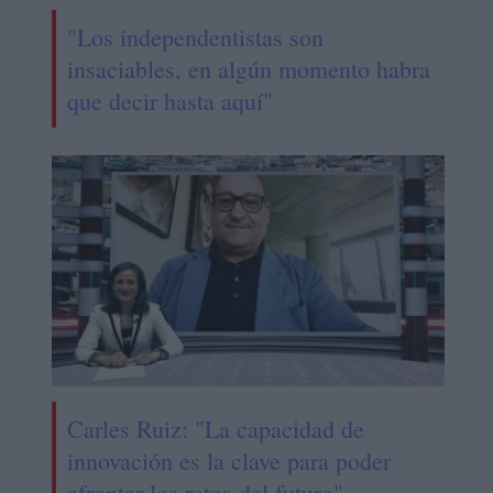
"Los independentistas son
insaciables, en algún momento habra
que decir hasta aquí"
Carles Ruiz: "La capacidad de
innovación es la clave para poder
afrontar los retos del futuro"