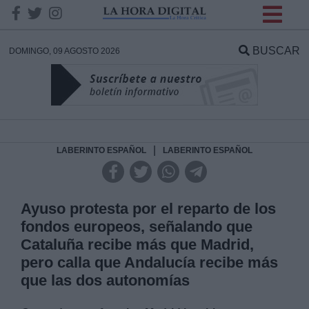
INFORMACION SOBRE LA
PROTECCIÓN DE TUS
BUSCAR
DOMINGO, 09 AGOSTO 2026
DATOS
Responsable:
Finalidad:
|
LABERINTO ESPAÑOL
LABERINTO ESPAÑOL
Datos tratados:
Ayuso protesta por el reparto de los
fondos europeos, señalando que
Cataluña recibe más que Madrid,
Legitimación:
pero calla que Andalucía recibe más
que las dos autonomías
Destinatarios: