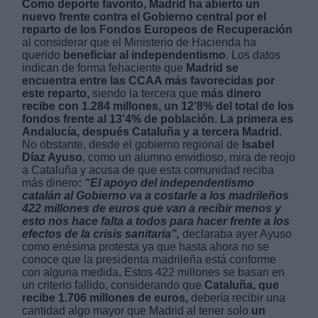
Como deporte favorito, Madrid ha abierto un
nuevo frente contra el Gobierno central por el
reparto de los Fondos Europeos de Recuperación
al considerar que el Ministerio de Hacienda ha
querido
beneficiar al independentismo
. Los datos
indican de forma fehaciente que
Madrid se
encuentra entre las CCAA más favorecidas por
este reparto,
siendo la tercera que
más dinero
Derechos:
recibe con 1.284 millones, un 12’8% del total de los
fondos frente al 13’4% de población. La primera es
Andalucía, después Cataluña y a tercera Madrid.
link
No obstante, desde el gobierno regional de
Isabel
Información adicional
Díaz Ayuso
, como un alumno envidioso, mira de reojo
link
a Cataluña y acusa de que esta comunidad reciba
más dinero
:
“El apoyo del independentismo
catalán al Gobierno va a costarle a los madrileños
422 millones de euros que van a recibir menos y
esto nos hace falta a todos para hacer frente a los
efectos de la crisis sanitaria”,
declaraba ayer Ayuso
como enésima protesta ya que hasta ahora no se
conoce que la presidenta madrileña está conforme
con alguna medida
.
Estos 422 millones se basan en
un criterio fallido, considerando que
Cataluña, que
recibe 1.706 millones de euros,
debería recibir una
cantidad algo mayor que Madrid al tener solo
un