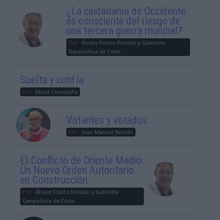
¿La ciudadanía de Occidente
es consciente del riesgo de
una tercera guerra mundial?
Por
Álvaro Frutos Rosado y Gabinete
Geopolítica de Crisis
Suelta y confía
Por
María Comesaña
Votantes y votados
Por
Juan Manuel Beltrán
El Conflicto de Oriente Medio:
Un Nuevo Orden Autoritario
en Construcción
Por
Álvaro Frutos Rosado y Gabinete
Geopolítica de Crisis