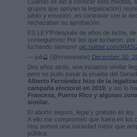
Cuando se dio a conocer esta medida, l
grupos que apoyan la legalización) reun
júbilo y emoción, en contraste con la de
rechazaban su aprobación.
ES LEY💚después de años de lucha, de q
conseguimos! Por las que lucharon, por
luchando siempre!
pic.twitter.com/RMS
— juli🔮 (@cronopiatw)
December 30, 2
Dos años atrás, una iniciativa similar l
pero no pudo pasar la prueba del Senado
Alberto Fernández hizo de la legaliz
campaña electoral en 2019
, y así lo h
Francesa, Puerto Rico y algunas zon
similar.
El aborto seguro, legal y gratuito es ley.
A ello me comprometí que fuera en los 
Hoy somos una sociedad mejor que amplí
pública.