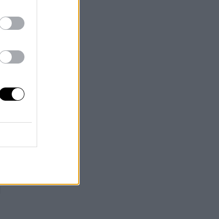
u
s
,
a
ud.
l