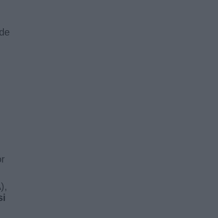
 de
or
),
si