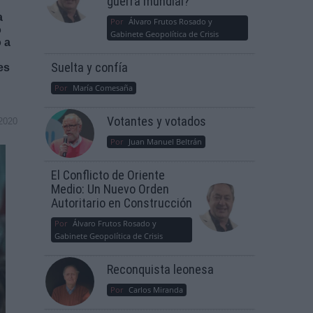
guerra mundial?
a
Por
Álvaro Frutos Rosado y
o
Gabinete Geopolítica de Crisis
 a
Suelta y confía
es
Por
María Comesaña
Votantes y votados
2020
Por
Juan Manuel Beltrán
El Conflicto de Oriente
Medio: Un Nuevo Orden
Autoritario en Construcción
Por
Álvaro Frutos Rosado y
Gabinete Geopolítica de Crisis
Reconquista leonesa
Por
Carlos Miranda