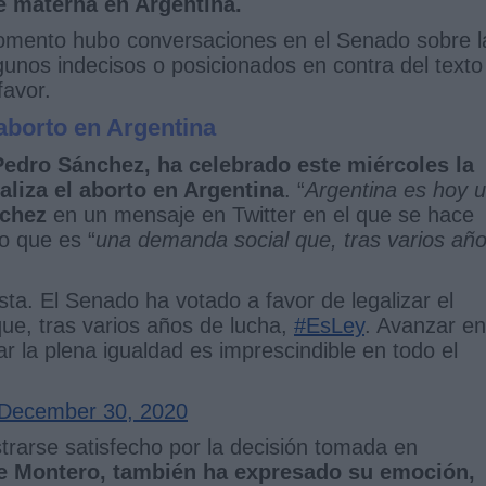
e materna en Argentina.
momento hubo conversaciones en el Senado sobre l
gunos indecisos o posicionados en contra del texto
favor.
 aborto en Argentina
Pedro Sánchez, ha celebrado este miércoles la
aliza el aborto en Argentina
. “
Argentina es hoy 
chez
en un mensaje en Twitter en el que se hace
o que es “
una demanda social que, tras varios añ
ta. El Senado ha votado a favor de legalizar el
ue, tras varios años de lucha,
#EsLey
. Avanzar en
r la plena igualdad es imprescindible en todo el
December 30, 2020
strarse satisfecho por la decisión tomada en
e Montero, también ha expresado su emoción,