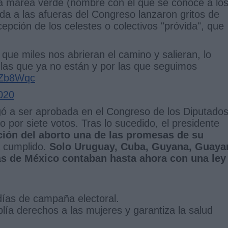
a marea verde (nombre con el que se conoce a lo
ida a las afueras del Congreso lanzaron gritos de
cepción de los celestes o colectivos "próvida", que
ue miles nos abrieran el camino y salieran, lo
 las que ya no están y por las que seguimos
tZb8Wqc
020
legó a ser aprobada en el Congreso de los Diputados
 por siete votos. Tras lo sucedido, el presidente
ación del aborto una de las promesas de su
a cumplido.
Solo Uruguay, Cuba, Guyana, Guaya
as de México contaban hasta ahora con una ley
días de campaña electoral.
a derechos a las mujeres y garantiza la salud