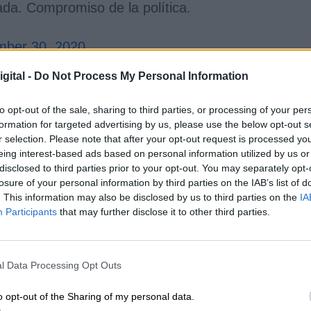
da. Compromiso de la política.
ber 30, 2020
ón de esta nueva norma es
consecuencia de años
gital -
Do Not Process My Personal Information
nistas, que ha cobrado una especial relevancia
tamos donde estamos, porque hubo un trabajo de
to opt-out of the sale, sharing to third parties, or processing of your per
entos, comenzamos a deconstruir el patriarcado
”,
formation for targeted advertising by us, please use the below opt-out s
, una de las referentes del movimiento con 91 año
r selection. Please note that after your opt-out request is processed y
eing interest-based ads based on personal information utilized by us or
disclosed to third parties prior to your opt-out. You may separately opt-
gentina, que será plasmado en su legislación, cuen
losure of your personal information by third parties on the IAB’s list of
y evangélica, y así lo ha expresado el papa
. This information may also be disclosed by us to third parties on the
IA
ndo en su oposición a la ley.
“El Hijo de Dios nació
Participants
that may further disclose it to other third parties.
ona descartada es un hijo de Dios”
, ha comunicad
ciales.
ecirnos que toda persona descartada es un hijo de
l Data Processing Opt Outs
 al mundo, débil y frágil, para que podamos acoge
o opt-out of the Sharing of my personal data.