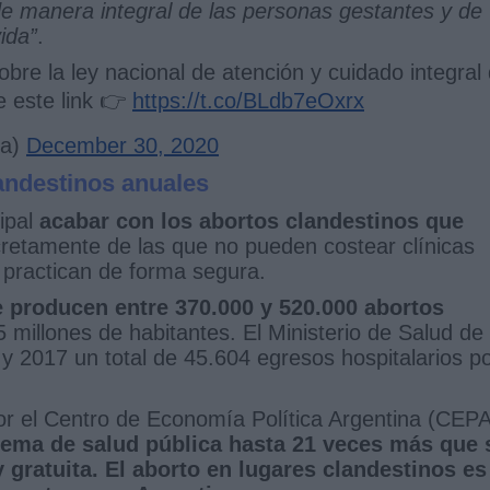
 de manera integral de las personas gestantes y de
ida”
.
bre la ley nacional de atención y cuidado integral
e este link 👉
https://t.co/BLdb7eOxrx
na)
December 30, 2020
landestinos anuales
ipal
acabar con los abortos clandestinos que
cretamente de las que no pueden costear clínicas
o practican de forma segura.
e producen entre 370.000 y 520.000 abortos
5 millones de habitantes. El Ministerio de Salud de
 y 2017 un total de 45.604 egresos hospitalarios p
or el Centro de Economía Política Argentina (CEPA
stema de salud pública hasta 21 veces más que 
y gratuita. El aborto en lugares clandestinos es