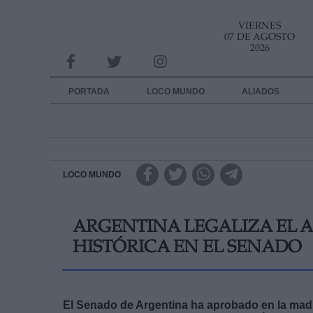
VIERNES
INFORMACION SOBRE LA PROTECCIÓN DE TUS DATOS
07 DE AGOSTO
2026
Responsable:
Finalidad:
PORTADA
LOCO MUNDO
ALIADOS
Datos tratados:
Legitimación:
Destinatarios:
LOCO MUNDO
Derechos:
ARGENTINA LEGALIZA EL 
link
HISTÓRICA EN EL SENADO
Información adicional
link
El Senado de Argentina ha aprobado en la madr