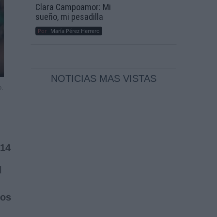
Clara Campoamor: Mi
sueño, mi pesadilla
Por
María Pérez Herrero
NOTICIAS MAS VISTAS
o.
 14
l
vos