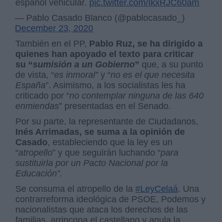
español vehicular.
pic.twitter.com/IkxRJC60am
— Pablo Casado Blanco (@pablocasado_)
December 23, 2020
También en el PP,
Pablo Ruz, se ha dirigido a
quienes han apoyado el texto para criticar
su “
sumisión a un Gobierno
”
que, a su punto
de vista, “
es inmoral”
y “
no es el que necesita
España
”. Asimismo, a los socialistas les ha
criticado por “
no contemplar ninguna de las 640
enmiendas
” presentadas en el Senado.
Por su parte, la representante de Ciudadanos,
Inés Arrimadas, se suma a la opinión de
Casado
, estableciendo que la ley es un
“
atropello
” y que seguirán luchando “
para
sustituirla por un Pacto Nacional por la
Educación”.
Se consuma el atropello de la
#LeyCelaá
. Una
contrarreforma ideológica de PSOE, Podemos y
nacionalistas que ataca los derechos de las
familias, arrincona el castellano y anula la