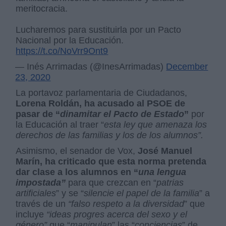
meritocracia.
Lucharemos para sustituirla por un Pacto
Nacional por la Educación.
https://t.co/NoVrr9Ont9
— Inés Arrimadas (@InesArrimadas)
December
23, 2020
La portavoz parlamentaria de Ciudadanos,
Lorena Roldán, ha acusado al PSOE de
pasar de “
dinamitar el Pacto de Estado
”
por
la Educación al traer “
esta ley que amenaza los
derechos de las familias y los de los alumnos”.
Asimismo, el senador de Vox,
José Manuel
Marín, ha criticado que esta norma pretenda
dar clase a los alumnos en “
una lengua
impostada”
para que crezcan en “
patrias
artificiales
” y se “
silencie el papel de la familia
” a
través de un
“falso respeto a la diversidad
” que
incluye
“ideas progres acerca del sexo y el
género”
que “
manipulan
” las “
conciencias
” de