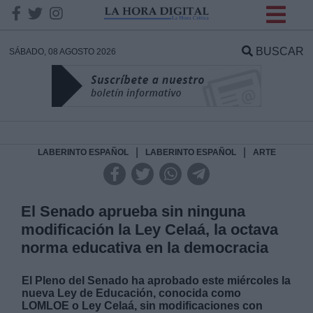
INFORMACION SOBRE LA
PROTECCIÓN DE TUS
BUSCAR
SÁBADO, 08 AGOSTO 2026
DATOS
Responsable:
Finalidad:
|
|
LABERINTO ESPAÑOL
LABERINTO ESPAÑOL
ARTE
Datos tratados:
El Senado aprueba sin ninguna
modificación la Ley Celaá, la octava
norma educativa en la democracia
Legitimación:
El Pleno del Senado ha aprobado este miércoles la
Destinatarios:
nueva Ley de Educación, conocida como
LOMLOE o Ley Celaá, sin modificaciones con