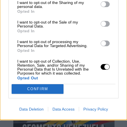
I want to opt-out of the Sharing of my
personal data.
Opted In
I want to opt-out of the Sale of my
Personal Data.
Opted In
I want to opt-out of processing my
Personal Data for Targeted Advertising.
¿QUÉ ESTÁ PASANDO EN EL
Opted In
MUNDO? | Búnkeres, centros de
I want to opt-out of Collection, Use,
coordinación y comuniación
Retention, Sale, and/or Sharing of my
Personal Data that Is Unrelated with the
Purposes for which it was collected.
Opted Out
CONFIRM
Data Deletion
Data Access
Privacy Policy