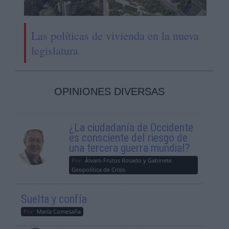
Las políticas de vivienda en la nueva
legislatura
OPINIONES DIVERSAS
¿La ciudadanía de Occidente
es consciente del riesgo de
una tercera guerra mundial?
Por
Álvaro Frutos Rosado y Gabinete
Geopolítica de Crisis
Suelta y confía
Por
María Comesaña