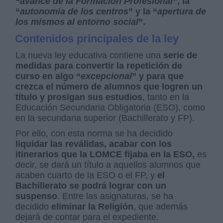
“avance de la Formación Profesional”
, la
“
autonomía de los centros
” y la “
apertura de
los mismos al entorno social
”.
Contenidos principales de la ley
La nueva ley educativa contiene una
serie de
medidas para convertir la repetición de
curso en algo “
excepcional
” y para que
crezca el número de alumnos que logren un
título y prosigan sus estudios
, tanto en la
Educación Secundaria Obligatoria (ESO), como
en la secundaria superior (Bachillerato y FP).
Por ello, con esta norma se ha decidido
liquidar las reválidas, acabar con los
itinerarios que la LOMCE fijaba en la
ESO,
es
decir, se dará un título a aquellos alumnos que
acaben cuarto de la ESO o el FP, y
el
Bachillerato se podrá lograr con un
suspenso
. Entre las asignaturas, se ha
decidido
eliminar la Religión
, que además
dejará de contar para el expediente.