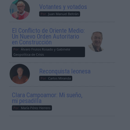
Votantes y votados
Por
Juan Manuel Beltrán
El Conflicto de Oriente Medio:
Un Nuevo Orden Autoritario
en Construcción
Por
Álvaro Frutos Rosado y Gabinete
Geopolítica de Crisis
Reconquista leonesa
Por
Carlos Miranda
Clara Campoamor: Mi sueño,
mi pesadilla
Por
María Pérez Herrero