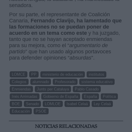
senadora.
Por su parte, el representante de Coalición
Canaria,
Fernando Clavijo, ha lamentado que
las formaciones no se puedan poner de
acuerdo en un tema como este
y ha juzgado,
tanto que no se hayan aceptado enmiendas
para su mejora, como el “
argumentario de
partido
” que han usado algunos portavoces
para defender opiniones “
absurdas
”.
LOMCE
PP
ministerio de educación
institutos
Colegios
alumnado
Profesorado
sistema educativo
Enmiendas
Junts per Cataluya
Pablo Casado
Inés Arrimadas
Gobierno de España
España
Política
BOE
Senado
LOMLOE
Isabel Celaá
Ley Celaá
Educación
PSOE
NOTICIAS RELACIONADAS