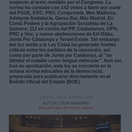
respecto al texto remitido por el Congreso. La
norma ha contado con 142 votos a favor por parte
del PSOE, ERC, PNV, Compromís, Mes Mallorca,
Adelante Andalucía, Geroa Bai, Más Madrid, En
Comú Podem y la Agrupación Socialista de La
Gomera; 112 en contra del PP, Ciudadanos, UPN,
PRC y Vox; y nueve abstenciones de EH Bildu,
Junts Per Catalunya y Teruel Existe. Sin embargo,
Derechos:
dar luz verde a la Ley Celaá ha generado fuertes
críticas entre los partidos de la oposición, así
como por parte de Junts per Catalunya, al “
no
link
blindar el catalán como lengua vehicular
”. Aun así,
Información adicional
tras su aprobación, esta ley se convierte en la
link
octava norma educativa de la democracia,
preparada para publicarse directamente en el
Boletín Oficial del Estado (BOE).
JUEVES, 24 DICIEMBRE 2020
AUTOR LYDIA NAVARRO
Mas artículos del mismo autor/a