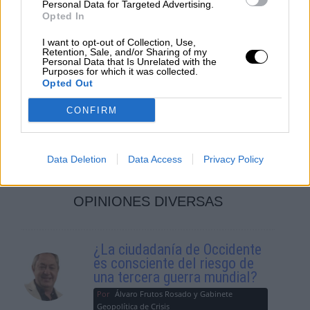
Personal Data for Targeted Advertising.
Opted In
I want to opt-out of Collection, Use,
Retention, Sale, and/or Sharing of my
Personal Data that Is Unrelated with the
Purposes for which it was collected.
Cuarentena obligatoria en España
Opted Out
para los viajeros procedentes de
CONFIRM
países del sur de África ante la nueva
variante Ómicron
Data Deletion
Data Access
Privacy Policy
OPINIONES DIVERSAS
¿La ciudadanía de Occidente
es consciente del riesgo de
una tercera guerra mundial?
Por
Álvaro Frutos Rosado y Gabinete
Geopolítica de Crisis