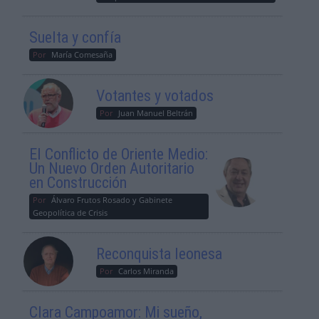
Suelta y confía
Por
María Comesaña
Votantes y votados
Por
Juan Manuel Beltrán
El Conflicto de Oriente Medio:
Un Nuevo Orden Autoritario
en Construcción
Por
Álvaro Frutos Rosado y Gabinete
Geopolítica de Crisis
Reconquista leonesa
Por
Carlos Miranda
Clara Campoamor: Mi sueño,