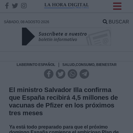
INFORMACION SOBRE LA
PROTECCIÓN DE TUS
BUSCAR
SÁBADO, 08 AGOSTO 2026
DATOS
Responsable:
Finalidad:
|
LABERINTO ESPAÑOL
SALUD,CONSUMO, BIENESTAR
Datos tratados:
El ministro Salvador Illa confirma
que España recibirá 4,5 millones de
vacunas de Pfizer en los próximos
Legitimación:
tres meses
Destinatarios:
Ya está todo preparado para que el próximo
domingo España comience el ambicioso Plan de