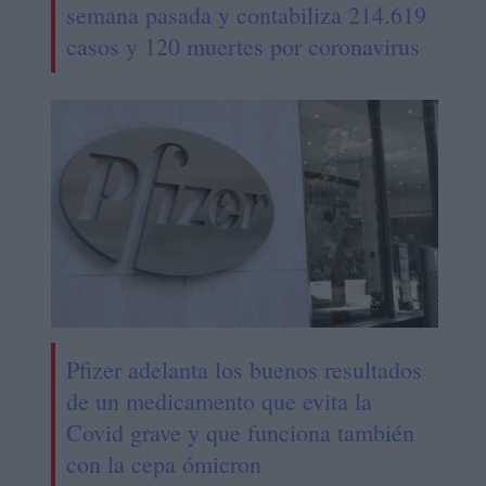
semana pasada y contabiliza 214.619
casos y 120 muertes por coronavirus
Pfizer adelanta los buenos resultados
de un medicamento que evita la
Covid grave y que funciona también
con la cepa ómicron