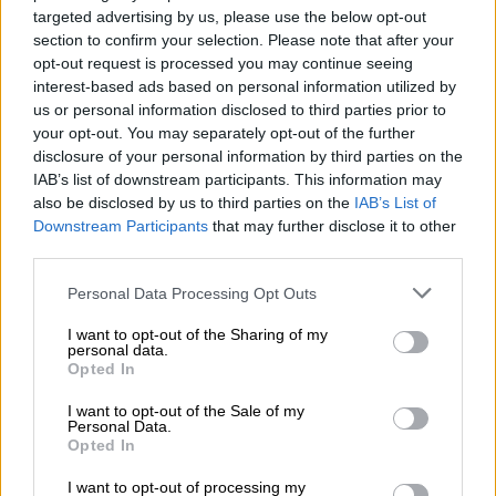
targeted advertising by us, please use the below opt-out
section to confirm your selection. Please note that after your
opt-out request is processed you may continue seeing
interest-based ads based on personal information utilized by
us or personal information disclosed to third parties prior to
your opt-out. You may separately opt-out of the further
disclosure of your personal information by third parties on the
IAB’s list of downstream participants. This information may
Carolina Darias apuesta por reforzar
also be disclosed by us to third parties on the
IAB’s List of
Downstream Participants
that may further disclose it to other
la vacunación para protegernos ante
third parties.
las variantes del Covid19 como
Personal Data Processing Opt Outs
Ómicron
I want to opt-out of the Sharing of my
personal data.
Opted In
I want to opt-out of the Sale of my
Personal Data.
Opted In
I want to opt-out of processing my