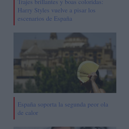
Trajes brillantes y boas coloridas:
Harry Styles vuelve a pisar los
escenarios de España
España soporta la segunda peor ola
de calor