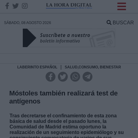
INFORMACION SOBRE LA
PROTECCIÓN DE TUS
BUSCAR
SÁBADO, 08 AGOSTO 2026
DATOS
Responsable:
Finalidad:
|
LABERINTO ESPAÑOL
SALUD,CONSUMO, BIENESTAR
Datos tratados:
Móstoles también realizará test de
antígenos
Legitimación:
Tras decretarse el confinamiento de esta zona
básica de salud desde el pasado lunes, la
Destinatarios:
Comunidad de Madrid estima oportuno la
realización de un seguimiento epidemiólogo y su
consiguiente convocatoria de varios de sus