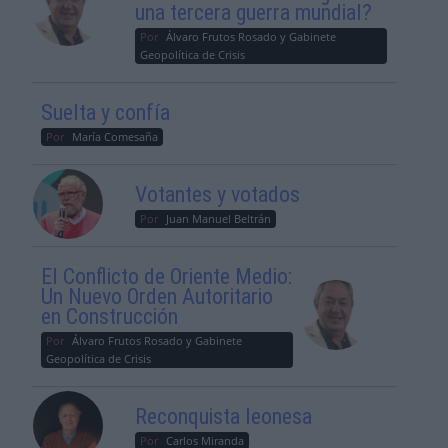
una tercera guerra mundial?
Por
Álvaro Frutos Rosado y Gabinete
Geopolítica de Crisis
Suelta y confía
Por
María Comesaña
Votantes y votados
Por
Juan Manuel Beltrán
El Conflicto de Oriente Medio:
Un Nuevo Orden Autoritario
en Construcción
Por
Álvaro Frutos Rosado y Gabinete
Geopolítica de Crisis
Reconquista leonesa
Por
Carlos Miranda