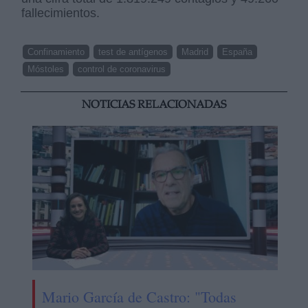
fallecimientos.
Confinamiento
test de antígenos
Madrid
España
Móstoles
control de coronavirus
NOTICIAS RELACIONADAS
Mario García de Castro: "Todas