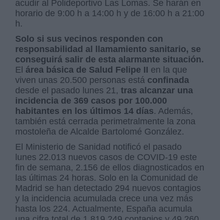
acudir al Polideportivo Las Lomas. Se harán en
horario de 9:00 h a 14:00 h y de 16:00 h a 21:00
h.
Solo si sus vecinos responden con
responsabilidad al llamamiento sanitario, se
conseguirá salir de esta alarmante situación.
El
área básica de Salud Felipe II
en la que
viven unas 20.500 personas está
confinada
desde el pasado lunes 21,
tras alcanzar una
incidencia de 369 casos por 100.000
habitantes en los últimos 14 días
. Además,
también está cerrada perimetralmente la zona
mostoleña de Alcalde Bartolomé González.
El Ministerio de Sanidad notificó el pasado
lunes 22.013 nuevos casos de COVID-19 este
fin de semana, 2.156 de ellos diagnosticados en
las últimas 24 horas. Solo en la Comunidad de
Madrid se han detectado 294 nuevos contagios
y la incidencia acumulada crece una vez más
hasta los 224. Actualmente, España acumula
una cifra total de 1.819.249 contagios y 49.260