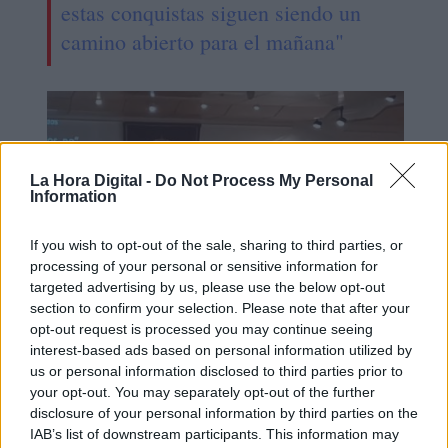
estas conquistas siguen siendo un
camino abierto para el mañana"
La Hora Digital -
Do Not Process My Personal
Information
If you wish to opt-out of the sale, sharing to third parties, or
processing of your personal or sensitive information for
targeted advertising by us, please use the below opt-out
section to confirm your selection. Please note that after your
opt-out request is processed you may continue seeing
Esperamos que Pedro Sánchez
interest-based ads based on personal information utilized by
recupere el sentido de sus palabras
us or personal information disclosed to third parties prior to
your opt-out. You may separately opt-out of the further
disclosure of your personal information by third parties on the
IAB’s list of downstream participants. This information may