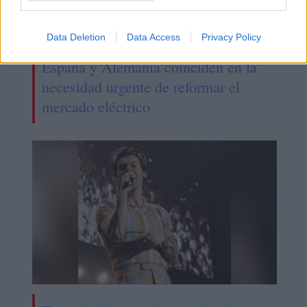
Data Deletion
Data Access
Privacy Policy
España y Alemania coinciden en la
necesidad urgente de reformar el
mercado eléctrico