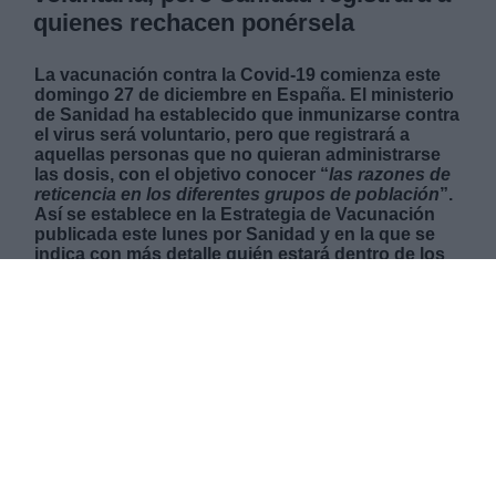
quienes rechacen ponérsela
La vacunación contra la Covid-19 comienza este
domingo 27 de diciembre en España. El ministerio
de Sanidad ha establecido que inmunizarse contra
el virus será voluntario, pero que registrará a
aquellas personas que no quieran administrarse
las dosis, con el objetivo conocer “
las razones de
reticencia en los diferentes grupos de población
”.
Así se establece en la Estrategia de Vacunación
publicada este lunes por Sanidad y en la que se
indica con más detalle quién estará dentro de los
primeros grupos que recibirán el fármaco de
Pfizer/BioNTech, aprobado recientemente por la
Agencia Europea del Medicamento (EAM) y la
Comisión Europea. Según los datos del último
barómetro del Centro de Investigaciones
Sociológicas (CIS), tres de cada diez personas se
niega a ponerse “
inmediatamente
” la vacuna
contra la enfermedad, lo que se traduce en un 28%
de la población, porcentaje que mejora la
perspectiva presentada en la anterior encuesta de
noviembre, cuando el 47% de los españoles se
negaba a recibir el fármaco.