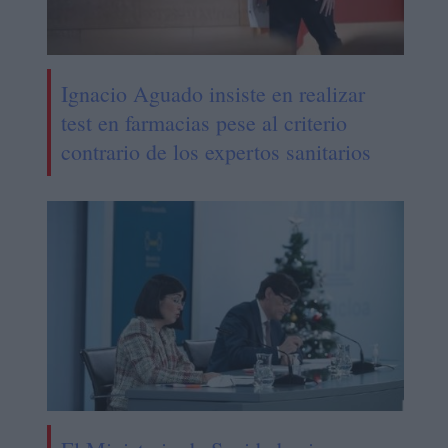
Ignacio Aguado insiste en realizar
test en farmacias pese al criterio
contrario de los expertos sanitarios