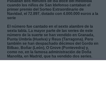
Pasaban dos minutos de lsa doce del mediodía
cuando los niños de San Idefonso cantaban el
primer premio del Sorteo Extraordinario de
Navidad, el 72.897, dotado con 4.000.000 euros a la
serie
El número fue cantado en el sexto alambre de la
sexta tabla. La mayor parte de las series de este
número de la suerte se han vendido en Granada,
Punta Umbría (Huelva) y Reus (Tarragona). Pero
también se han despachado décimos del Gordo en
Bilbao, Boñar (León), O Grove (Pontevedra) y,
como no, en la famosa administración de Doña
Manolita, en Madrid, que ha vendido dos series.
MARTES, 22 DICIEMBRE 2020
AUTOR LA HORA DIGITAL
Mas artículos del mismo autor/a