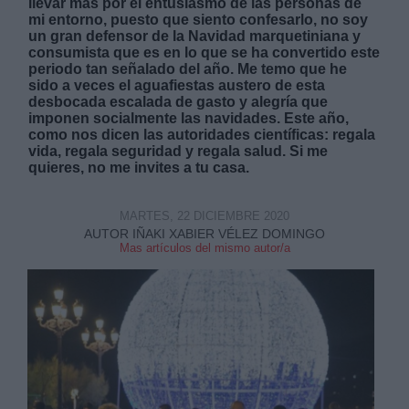
llevar más por el entusiasmo de las personas de
mi entorno, puesto que siento confesarlo, no soy
un gran defensor de la Navidad marquetiniana y
consumista que es en lo que se ha convertido este
periodo tan señalado del año. Me temo que he
sido a veces el aguafiestas austero de esta
desbocada escalada de gasto y alegría que
imponen socialmente las navidades. Este año,
Derechos:
como nos dicen las autoridades científicas: regala
vida, regala seguridad y regala salud. Si me
quieres, no me invites a tu casa.
link
Información adicional
link
MARTES, 22 DICIEMBRE 2020
AUTOR IÑAKI XABIER VÉLEZ DOMINGO
Mas artículos del mismo autor/a