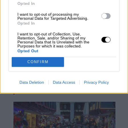
Opted In
I want to opt-out of processing my
Personal Data for Targeted Advertising.
Opted In
I want to opt-out of Collection, Use,
Retention, Sale, and/or Sharing of my
Personal Data that Is Unrelated with the
Purposes for which it was collected.
Opted Out
La pandemia empeora mucho en
España: sobrepasa los dos millones
CONFIRM
de contagios y la incidencia crece
hasta los 321 casos por cien mil
Data Deletion
Data Access
Privacy Policy
habitantes