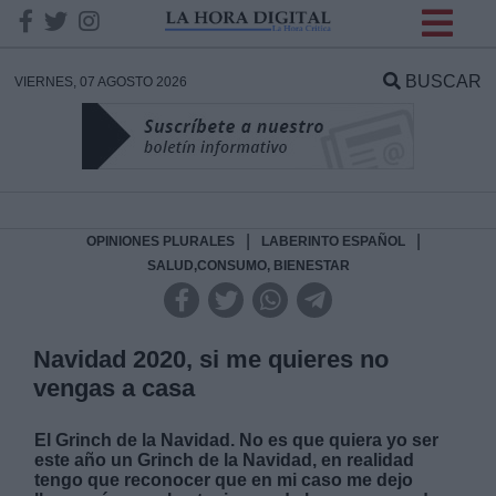
INFORMACION SOBRE LA
PROTECCIÓN DE TUS
BUSCAR
VIERNES, 07 AGOSTO 2026
DATOS
Responsable:
Finalidad:
|
|
OPINIONES PLURALES
LABERINTO ESPAÑOL
SALUD,CONSUMO, BIENESTAR
Datos tratados:
Navidad 2020, si me quieres no
vengas a casa
Legitimación:
El Grinch de la Navidad.
No es que quiera yo ser
Destinatarios:
este año un Grinch de la Navidad, en realidad
tengo que reconocer que en mi caso me dejo