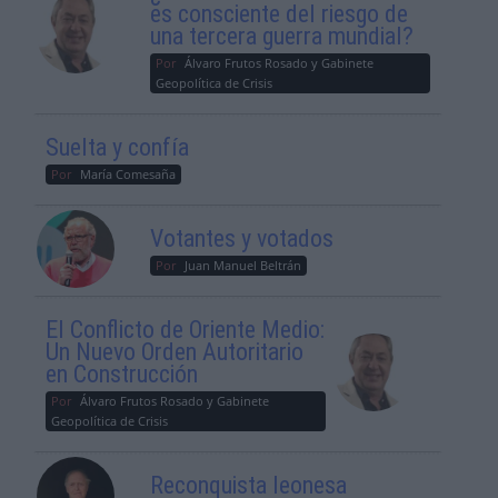
es consciente del riesgo de
una tercera guerra mundial?
Por
Álvaro Frutos Rosado y Gabinete
Geopolítica de Crisis
Suelta y confía
Por
María Comesaña
Votantes y votados
Por
Juan Manuel Beltrán
El Conflicto de Oriente Medio:
Un Nuevo Orden Autoritario
en Construcción
Por
Álvaro Frutos Rosado y Gabinete
Geopolítica de Crisis
Reconquista leonesa