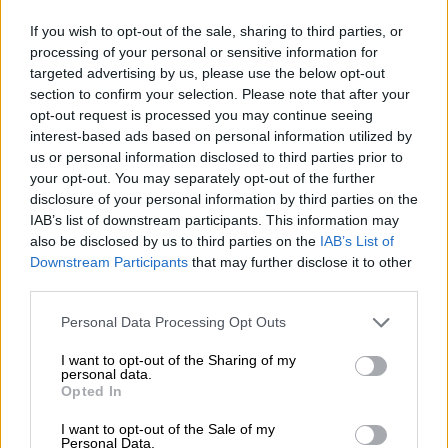
vacunen primero otros, a intentar "colarse" para
If you wish to opt-out of the sale, sharing to third parties, or
que les vacunen los primeros.
¡Así es la
processing of your personal or sensitive information for
naturaleza humana!
El caso es que
creo que
targeted advertising by us, please use the below opt-out
es el principio del fin de la pandemia
, pero no
section to confirm your selection. Please note that after your
debemos relajarnos, la covid19 sigue matando.
opt-out request is processed you may continue seeing
Este año 2021 toca celebrar la vida más que
interest-based ads based on personal information utilized by
la Navidad
. Nadie nos impide ser felices
us or personal information disclosed to third parties prior to
durante estos días, aunque sea de otra forma.
your opt-out. You may separately opt-out of the further
disclosure of your personal information by third parties on the
Ya queda menos, celebra la vida, que ya
IAB’s list of downstream participants. This information may
celebraremos las navidades en los próximos
also be disclosed by us to third parties on the
IAB’s List of
años….
Downstream Participants
that may further disclose it to other
third parties.
navidad 2020
Personal Data Processing Opt Outs
I want to opt-out of the Sharing of my
NOTICIAS RELACIONADAS
personal data.
Opted In
I want to opt-out of the Sale of my
Personal Data.