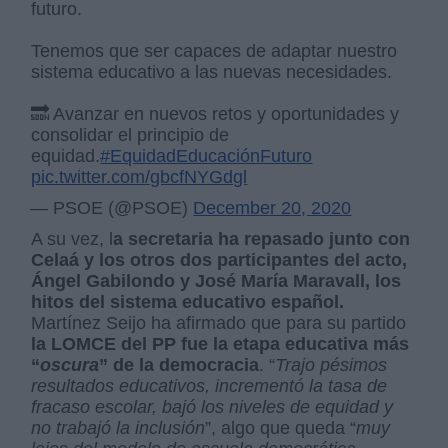
futuro.
Tenemos que ser capaces de adaptar nuestro
sistema educativo a las nuevas necesidades.
🔜 Avanzar en nuevos retos y oportunidades y
consolidar el principio de
equidad.
#EquidadEducaciónFuturo
pic.twitter.com/gbcfNYGdgl
— PSOE (@PSOE)
December 20, 2020
A su vez, l
a secretaria ha repasado junto con
Celaá y los otros dos participantes del acto,
Ángel Gabilondo y José María Maravall, los
hitos del sistema educativo español.
Martínez Seijo ha afirmado que para su partido
la LOMCE del PP fue la etapa educativa más
“
oscura
” de la democracia
. “
Trajo pésimos
resultados educativos, incrementó la tasa de
fracaso escolar, bajó los niveles de equidad y
no trabajó la inclusión
”, algo que queda “
muy