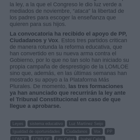
la ley, a la que el Congreso le dio luz verde a
mediados de noviembre, “
ataca
” la libertad de
los padres para escoger la enseñanza que
quieren para sus hijos.
La convocatoria ha recibido el apoyo de PP,
Ciudadanos y Vox
. Estos tres partidos critican
de manera rotunda la reforma educativa, que
han convertido en su nueva arma contra el
Gobierno, por lo que no tan solo han iniciado su
propia campaña de desprestigio de la LOMLOE
sino que, además, en las últimas semanas han
mostrado su apoyo a la Plataforma Más
Plurales. De momento,
las tres formaciones
ya han anunciado que recurrirán la ley ante
el Tribunal Constitucional en caso de que
llegue a aprobarse.
Leyes
sistema educativo
Luz Martínez Seijo
Igualdad de oportunidades
Ciudadanos
Vox
PP
LOMCE
LOMLOE
Ley Celaá
Isabel Celaá