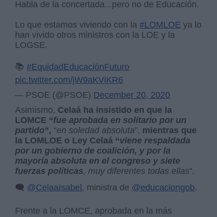
Habla de la concertada...pero no de Educación.
Lo que estamos viviendo con la
#LOMLOE
ya lo
han vivido otros ministros con la LOE y la
LOGSE.
📚
#EquidadEducaciónFuturo
pic.twitter.com/jW9aKViKR6
— PSOE (@PSOE)
December 20, 2020
Asimismo,
Celaá ha insistido en que la
LOMCE “
fue aprobada en solitario por un
partido
”,
“
en soledad absoluta
”,
mientras que
la LOMLOE o Ley Celaá “
viene respaldada
por un gobierno de coalición, y por la
mayoría absoluta en el congreso y siete
fuerzas políticas
, muy diferentes todas ellas
”.
🗨️
@CelaaIsabel
, ministra de
@educaciongob
.
Frente a la LOMCE, aprobada en la más