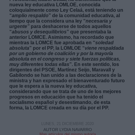
nueva ley educativa LOMLOE, conocida
coloquialmente como Ley Celaá, está teniendo un
“
amplio respaldo
” de la comunidad educativa, al
tiempo que la considera una ley “
necesaria y
urgente”
para deshacerse de todos aquellos
“
abusos y desequilibrios
” que presentaba la
anterior LOMCE. Asimismo, ha recordado que
Derechos:
mientras la LOMCE fue aprobada en “
soledad
absoluta
” por el PP, la LOMLOE “
viene respaldada
por un gobierno de coalición y por la mayoría
link
absoluta en el congreso y siete fuerzas políticas,
muy diferentes todas ellas
”. En este sentido, los
Información adicional
dirigentes del PSOE, Martínez Seijo, Maravall y
link
Gabilondo se han unido a las declaraciones de la
ministra y han expresado el bienaventurado futuro
que le espera a la nueva ley educativa,
considerando que se trata de uno de los mejores
progresos en educación que ha tenido el
socialismo español y desestimando, de esta
forma, la LOMCE creada en su día por el PP.
LUNES, 21 DICIEMBRE 2020
AUTOR LYDIA NAVARRO
Mas artículos del mismo autor/a