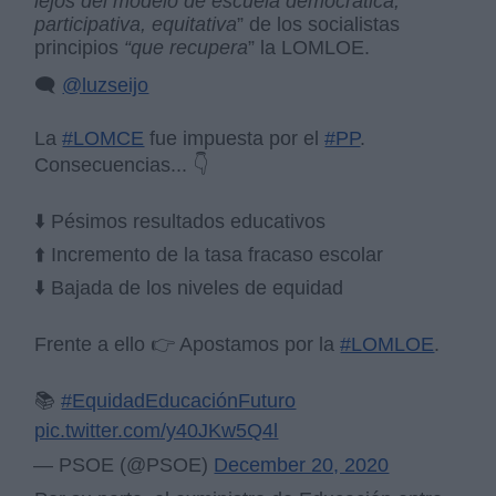
lejos del modelo de escuela democrática,
participativa, equitativa
” de los socialistas
principios
“que recupera
” la LOMLOE.
🗨️
@luzseijo
La
#LOMCE
fue impuesta por el
#PP
.
Consecuencias... 👇
⬇️ Pésimos resultados educativos
⬆️ Incremento de la tasa fracaso escolar
⬇️ Bajada de los niveles de equidad
Frente a ello 👉 Apostamos por la
#LOMLOE
.
📚
#EquidadEducaciónFuturo
pic.twitter.com/y40JKw5Q4l
— PSOE (@PSOE)
December 20, 2020