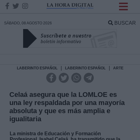
INFORMACION SOBRE LA
PROTECCIÓN DE TUS
BUSCAR
SÁBADO, 08 AGOSTO 2026
DATOS
Responsable:
Finalidad:
|
|
LABERINTO ESPAÑOL
LABERINTO ESPAÑOL
ARTE
Datos tratados:
Celaá asegura que la LOMLOE es
una ley respaldada por una mayoría
absoluta y que es más amplia e
Legitimación:
igualitaria
Destinatarios:
La ministra de Educación y Formación
Profesional, Isabel Celaá, ha transmitido que la