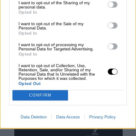
I want to opt-out of the Sharing of my
personal data.
Opted In
I want to opt-out of the Sale of my
Personal Data.
Opted In
I want to opt-out of processing my
¿QUÉ ESTÁ PASANDO EN EL
Personal Data for Targeted Advertising.
Opted In
MUNDO? 11-M, 20 años después
I want to opt-out of Collection, Use,
Retention, Sale, and/or Sharing of my
Personal Data that Is Unrelated with the
Purposes for which it was collected.
Opted Out
CONFIRM
Data Deletion
Data Access
Privacy Policy