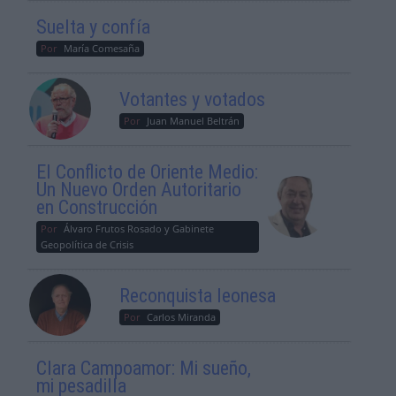
Suelta y confía
Por
María Comesaña
Votantes y votados
Por
Juan Manuel Beltrán
El Conflicto de Oriente Medio:
Un Nuevo Orden Autoritario
en Construcción
Por
Álvaro Frutos Rosado y Gabinete
Geopolítica de Crisis
Reconquista leonesa
Por
Carlos Miranda
Clara Campoamor: Mi sueño,
mi pesadilla