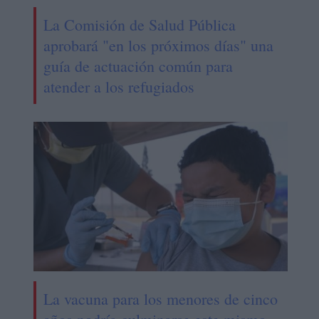
La Comisión de Salud Pública
aprobará "en los próximos días" una
guía de actuación común para
atender a los refugiados
La vacuna para los menores de cinco