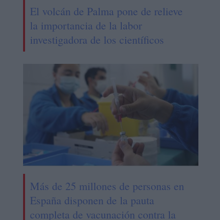
El volcán de Palma pone de relieve
la importancia de la labor
investigadora de los científicos
Más de 25 millones de personas en
España disponen de la pauta
completa de vacunación contra la