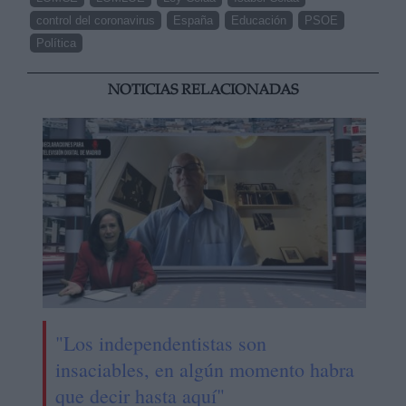
control del coronavirus
España
Educación
PSOE
Política
NOTICIAS RELACIONADAS
"Los independentistas son
insaciables, en algún momento habra
que decir hasta aquí"