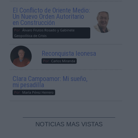
El Conflicto de Oriente Medio:
Un Nuevo Orden Autoritario
en Construcción
Por
Álvaro Frutos Rosado y Gabinete
Geopolítica de Crisis
Reconquista leonesa
Por
Carlos Miranda
Clara Campoamor: Mi sueño,
mi pesadilla
Por
María Pérez Herrero
NOTICIAS MAS VISTAS