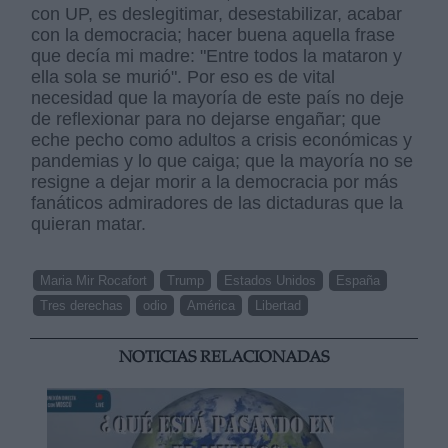
con UP, es deslegitimar, desestabilizar, acabar
con la democracia; hacer buena aquella frase
que decía mi madre: "Entre todos la mataron y
ella sola se murió". Por eso es de vital
necesidad que la mayoría de este país no deje
de reflexionar para no dejarse engañar; que
eche pecho como adultos a crisis económicas y
pandemias y lo que caiga; que la mayoría no se
resigne a dejar morir a la democracia por más
fanáticos admiradores de las dictaduras que la
quieran matar.
Maria Mir Rocafort
Trump
Estados Unidos
España
Tres derechas
odio
América
Libertad
NOTICIAS RELACIONADAS