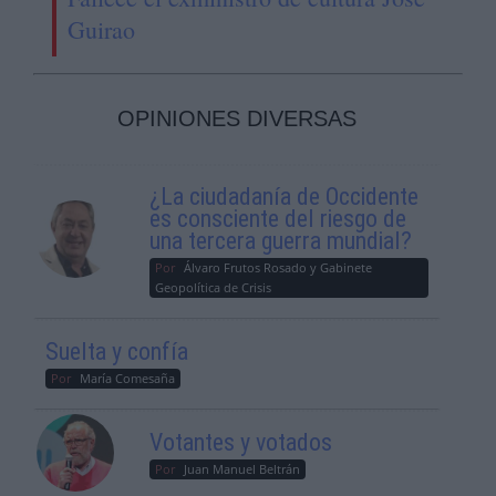
Guirao
OPINIONES DIVERSAS
¿La ciudadanía de Occidente
es consciente del riesgo de
una tercera guerra mundial?
Por
Álvaro Frutos Rosado y Gabinete
Geopolítica de Crisis
Suelta y confía
Por
María Comesaña
Votantes y votados
Por
Juan Manuel Beltrán