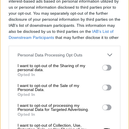
interest-based ads based on personal information utilized by
absurda y vulgar
us or personal information disclosed to third parties prior to
Por María Mir-Rocafort
your opt-out. You may separately opt-out of the further
miércoles, 9 de diciembre de 2020
disclosure of your personal information by third parties on the
IAB’s list of downstream participants. This information may
also be disclosed by us to third parties on the
IAB’s List of
Downstream Participants
that may further disclose it to other
¿Quién, qué es el diputado que sube a la
third parties.
tribuna del Congreso y acusa al gobierno de
querer implantar en España una dictadura
Personal Data Processing Opt Outs
comunista, de ignorar la pandemia, de cogerse
tres meses de vacaciones mientras los
I want to opt-out of the Sharing of my
personal data.
españoles sufren y mueren? ¿Quién, qué es el
Opted In
que nos dice desde esa tribuna que la ley de
eutanasia incita a la muerte y no ofrece
I want to opt-out of the Sale of my
garantías, permitiendo que se pueda matar
Personal Data.
impunemente a enfermos y viejos? ¿Quién, qué
Opted In
es el diputado que acusa a los inmigrantes de
I want to opt-out of processing my
ladrones y violadores? ¿Quién, qué es, el
Personal Data for Targeted Advertising.
diputado que acusa de violadoras a trece
Opted In
jóvenes fusiladas por asesinos franquistas?
¿Quién, qué es el que defiende los crímenes de
I want to opt-out of Collection, Use,