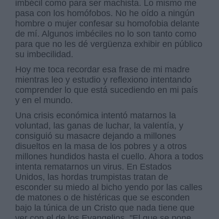
imbécil como para ser machista. Lo mismo me
pasa con los homófobos. No he oído a ningún
hombre o mujer confesar su homofobia delante
de mí. Algunos imbéciles no lo son tanto como
para que no les dé vergüenza exhibir en público
su imbecilidad.
Hoy me toca recordar esa frase de mi madre
mientras leo y estudio y reflexiono intentando
comprender lo que está sucediendo en mi país
y en el mundo.
Una crisis económica intentó matarnos la
voluntad, las ganas de luchar, la valentía, y
consiguió su masacre dejando a millones
disueltos en la masa de los pobres y a otros
millones hundidos hasta el cuello. Ahora a todos
intenta rematarnos un virus. En Estados
Unidos, las hordas trumpistas tratan de
esconder su miedo al bicho yendo por las calles
de matones o de histéricas que se esconden
bajo la túnica de un Cristo que nada tiene que
ver con el de los Evangelios. "El que se pone