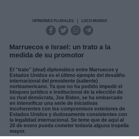
|
OPINIONES PLURALES
LOCO MUNDO
Marruecos e Israel: un trato a la
medida de su promotor
El “trato” (
deal
) diplomático entre Marruecos y
Estados Unidos es el último ejemplo del desaliño
internacional del presidente (saliente)
norteamericano. Ya que no ha podido impedir el
bloqueo jurídico e institucional de la elección de
su rival demócrata, Joe Biden, se ha embarcado
en intensificar una serie de iniciativas
incoherentes con los compromisos exteriores de
Estados Unidos y dudosamente consistentes con
la legalidad internacional. Se teme que de aquí al
20 de enero pueda cometer todavía alguna tropelía
mayor.