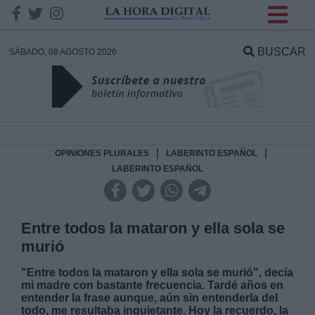
INFORMACION SOBRE LA
PROTECCIÓN DE TUS
BUSCAR
SÁBADO, 08 AGOSTO 2026
DATOS
Responsable:
Finalidad:
|
|
OPINIONES PLURALES
LABERINTO ESPAÑOL
LABERINTO ESPAÑOL
Datos tratados:
Entre todos la mataron y ella sola se
murió
Legitimación:
"Entre todos la mataron y ella sola se murió", decía
mi madre con bastante frecuencia. Tardé años en
Destinatarios:
entender la frase aunque, aún sin entenderla del
todo, me resultaba inquietante. Hoy la recuerdo, la