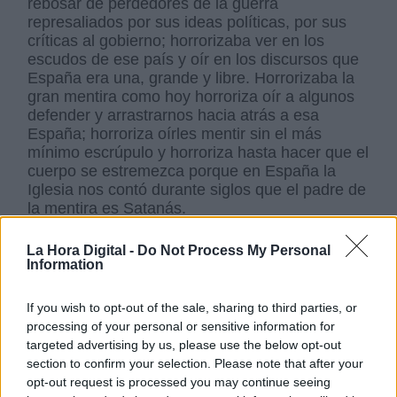
rebosar de perdedores de la guerra
represaliados por sus ideas políticas, por sus
críticas al gobierno; horrorizaba ver en los
escudos de ese país y oír en los discursos que
España era una, grande y libre. Horrorizaba la
gran mentira como hoy horroriza oír a algunos
defender y arrastrarnos hacia atrás a esa
España; horroriza oírles mentir sin el más
mínimo escrúpulo y horroriza hasta hacer que el
cuerpo se estremezca porque en España la
Iglesia nos contó durante siglos que el padre de
la mentira es Satanás.
La Hora Digital -
Do Not Process My Personal
Information
If you wish to opt-out of the sale, sharing to third parties, or
processing of your personal or sensitive information for
targeted advertising by us, please use the below opt-out
section to confirm your selection. Please note that after your
En medio de otra guerra
opt-out request is processed you may continue seeing