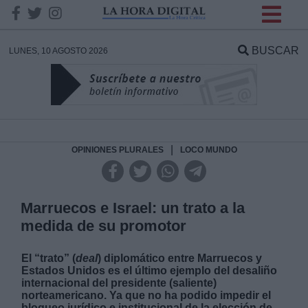
INFORMACION SOBRE LA
PROTECCIÓN DE TUS
BUSCAR
LUNES, 10 AGOSTO 2026
DATOS
Responsable:
Finalidad:
|
OPINIONES PLURALES
LOCO MUNDO
Datos tratados:
Marruecos e Israel: un trato a la
medida de su promotor
Legitimación:
El “trato” (
deal
) diplomático entre Marruecos y
Estados Unidos es el último ejemplo del desaliño
Destinatarios:
internacional del presidente (saliente)
norteamericano. Ya que no ha podido impedir el
bloqueo jurídico e institucional de la elección de