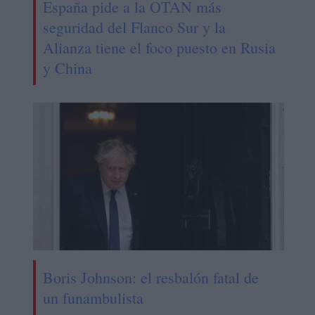
España pide a la OTAN más
seguridad del Flanco Sur y la
Alianza tiene el foco puesto en Rusia
y China
Boris Johnson: el resbalón fatal de
un funambulista