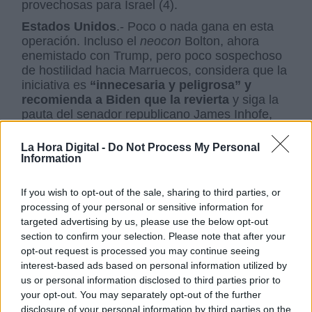
provechosas para Israel (4).
Estados Unidos
.- Poco o nada gana en esta
operación. Incluso el
neocon
Bolton, ahora
enemistado con Trump, pero poco sospechoso
de hostilidad hacia Marruecos, considera que la
iniciativa es
“innecesaria y peligrosa” y
recomienda a Biden que la revierta
y siga la
pauta del senador republicano James Inhofe,
partidario de la línea tradicional (5). Stephen
Zunes, experto en la materia y profesor de la
La Hora Digital -
Do Not Process My Personal
Universidad de San Francisco, recuerda los
Information
compromisos jurídicos internacionales de
Estados Unidos y Europa y reclama coherencia
If you wish to opt-out of the sale, sharing to third parties, or
(6). Los países de la ONU están obligados a
processing of your personal or sensitive information for
respetar la culminación de un proceso de
targeted advertising by us, please use the below opt-out
descolonización. Cuando Marruecos decidió
section to confirm your selection. Please note that after your
convertir
la cesión administrativa de España
opt-out request is processed you may continue seeing
en ocupación
primero y anexión después,
interest-based ads based on personal information utilized by
vulneró esa disposición. Su declaración de
us or personal information disclosed to third parties prior to
soberanía, para ser legal, debe contar con la
your opt-out. You may separately opt-out of the further
sanción internacional. Al endosar, primero de
disclosure of your personal information by third parties on the