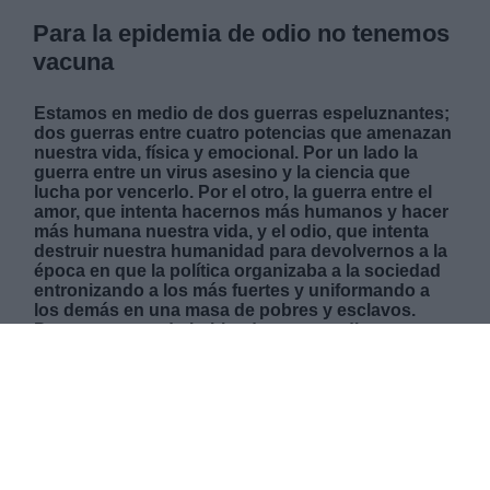
Para la epidemia de odio no tenemos
vacuna
Estamos en medio de dos guerras espeluznantes;
dos guerras entre cuatro potencias que amenazan
nuestra vida, física y emocional. Por un lado la
guerra entre un virus asesino y la ciencia que
lucha por vencerlo. Por el otro, la guerra entre el
amor, que intenta hacernos más humanos y hacer
más humana nuestra vida, y el odio, que intenta
destruir nuestra humanidad para devolvernos a la
época en que la política organizaba a la sociedad
entronizando a los más fuertes y uniformando a
los demás en una masa de pobres y esclavos.
Parece exagerado hablar de amor y odio en
política. No lo es si el amor se entiende como
empatía, la facultad de ponerse en la piel del otro,
y el odio se entiende como un egoísmo brutal
capaz de cualquier cosa contra cualquiera con tal
de obtener un beneficio.
LUNES, 14 DICIEMBRE 2020