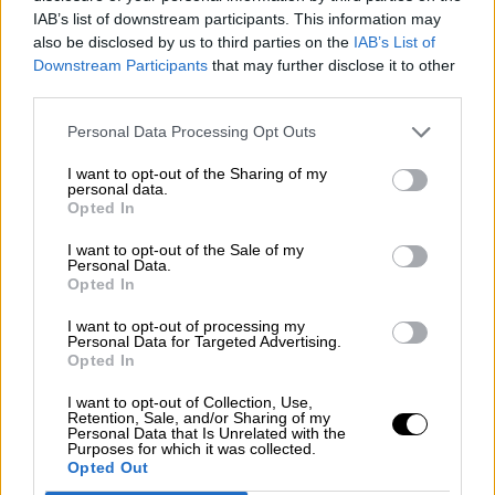
hecho y ahora formalmente, la actuación
IAB’s list of downstream participants. This information may
marroquí, la administración Trump se evade de
also be disclosed by us to third parties on the
IAB’s List of
sus obligaciones con la comunidad
Downstream Participants
that may further disclose it to other
internacional. Pero esas sutilezas escapan al
third parties.
presidente saliente, que sólo piensa en lo que él
cree que puede conferirle estatura de estadista,
Personal Data Processing Opt Outs
además de dejarle un
papelón
más a Biden,
cuyo triunfo electoral sigue sin admitir. En fin,
I want to opt-out of the Sharing of my
personal data.
este trato triangular está hecho a la medida de
Opted In
su fraudulento promotor.
I want to opt-out of the Sale of my
NOTAS
Personal Data.
(1) “Le ‘deal’ de Donald Trump entre Maroc et Israël”.
Opted In
LOUIS IMBERT. LE MONDE, 11 de diciembre.
(2) “Violence erupts in Western Sahara”. SARA FEUER.
I want to opt-out of processing my
THE WASHINGTON INSTITUTE ON NEAR EAST, 17 de
Personal Data for Targeted Advertising.
noviembre; “Morocco launches military operation in
Opted In
Western Sahara buffer zone”. ABDI LATIF DAHIR. THE
HEW YORK TIMES, 13 de noviembre.
I want to opt-out of Collection, Use,
(3) “A new push to resolve the conflict over Western
Retention, Sale, and/or Sharing of my
Sahara”. THE ECONOMIST, 1 de diciembre.
Personal Data that Is Unrelated with the
(4) “Morocco joints list of Arab nations to begin
Purposes for which it was collected.
normalizing relations with Israel”. THE NEW YORK
Opted Out
TIMES, 10 de diciembre.