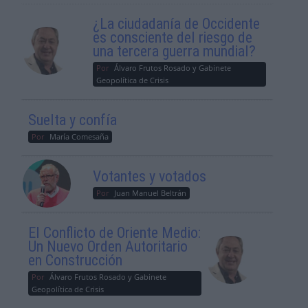
¿La ciudadanía de Occidente
es consciente del riesgo de
una tercera guerra mundial?
Por
Álvaro Frutos Rosado y Gabinete
Geopolítica de Crisis
Suelta y confía
Por
María Comesaña
Votantes y votados
Por
Juan Manuel Beltrán
El Conflicto de Oriente Medio:
Un Nuevo Orden Autoritario
en Construcción
Por
Álvaro Frutos Rosado y Gabinete
Geopolítica de Crisis