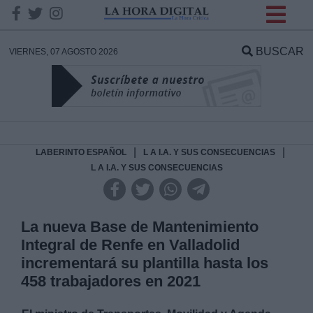
INFORMACION SOBRE LA
PROTECCIÓN DE TUS
BUSCAR
VIERNES, 07 AGOSTO 2026
DATOS
Responsable:
Finalidad:
|
|
LABERINTO ESPAÑOL
L A I.A. Y SUS CONSECUENCIAS
L A I.A. Y SUS CONSECUENCIAS
Datos tratados:
La nueva Base de Mantenimiento
Integral de Renfe en Valladolid
Legitimación:
incrementará su plantilla hasta los
458 trabajadores en 2021
Destinatarios: