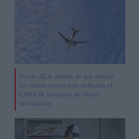
Desde ALA alertan de que reducir
los vuelos cortos solo reduciría el
0,06% de los gases de efecto
invernadero