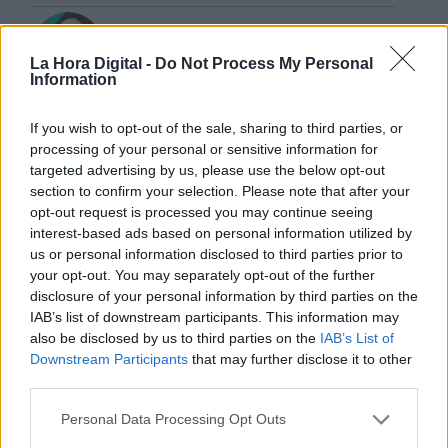
Votantes y votados
Por
Juan Manuel Beltrán
La Hora Digital -
Do Not Process My Personal
Information
El Conflicto de Oriente Medio:
If you wish to opt-out of the sale, sharing to third parties, or
Un Nuevo Orden Autoritario
processing of your personal or sensitive information for
en Construcción
targeted advertising by us, please use the below opt-out
Por
Álvaro Frutos Rosado y Gabinete
section to confirm your selection. Please note that after your
Geopolítica de Crisis
opt-out request is processed you may continue seeing
interest-based ads based on personal information utilized by
us or personal information disclosed to third parties prior to
Reconquista leonesa
your opt-out. You may separately opt-out of the further
Por
Carlos Miranda
disclosure of your personal information by third parties on the
IAB’s list of downstream participants. This information may
Clara Campoamor: Mi sueño,
also be disclosed by us to third parties on the
IAB’s List of
mi pesadilla
Downstream Participants
that may further disclose it to other
third parties.
Por
María Pérez Herrero
Personal Data Processing Opt Outs