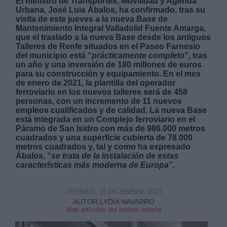
El ministro de Transportes, Movilidad y Agenda
Urbana, José Luis Ábalos, ha confirmado, tras su
visita de este jueves a la nueva Base de
Mantenimiento Integral Valladolid Fuente Amarga,
que el traslado a la nueva Base desde los antiguos
Talleres de Renfe situados en el Paseo Farnesio
del municipio está “
prácticamente completo
”, tras
un año y una inversión de 180 millones de euros
Derechos:
para su construcción y equipamiento. En el mes
de enero de 2021, la plantilla del operador
ferroviario en los nuevos talleres será de 458
link
personas, con un incremento de 11 nuevos
Información adicional
empleos cualificados y de calidad. La nueva Base
link
está integrada en un Complejo ferroviario en el
Páramo de San Isidro con más de 986.000 metros
cuadrados y una superficie cubierta de 78.000
metros cuadrados y, tal y como ha expresado
Ábalos, “
se trata de la instalación de estas
características más moderna de Europa
”.
VIERNES, 18 DICIEMBRE 2020
AUTOR LYDIA NAVARRO
Mas artículos del mismo autor/a