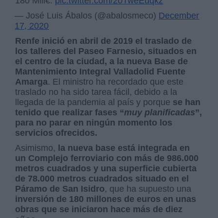
180 Mill€.
pic.twitter.com/20TweEuqkz
— José Luis Ábalos (@abalosmeco)
December
17, 2020
Renfe inició en abril de 2019 el traslado de
los talleres del Paseo Farnesio, situados en
el centro de la ciudad, a la nueva Base de
Mantenimiento Integral Valladolid Fuente
Amarga
. El ministro ha recordado que este
traslado no ha sido tarea fácil, debido a la
llegada de la pandemia al país y porque
se han
tenido que realizar fases “
muy planificadas
”,
para no parar en ningún momento los
servicios ofrecidos.
Asimismo,
la nueva base está integrada en
un Complejo ferroviario con más de 986.000
metros cuadrados y una superficie cubierta
de 78.000 metros cuadrados situado en el
Páramo de San Isidro
, que ha supuesto una
inversión de 180 millones de euros en unas
obras que se iniciaron hace más de diez