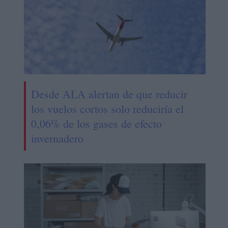
Desde ALA alertan de que reducir
los vuelos cortos solo reduciría el
0,06% de los gases de efecto
invernadero