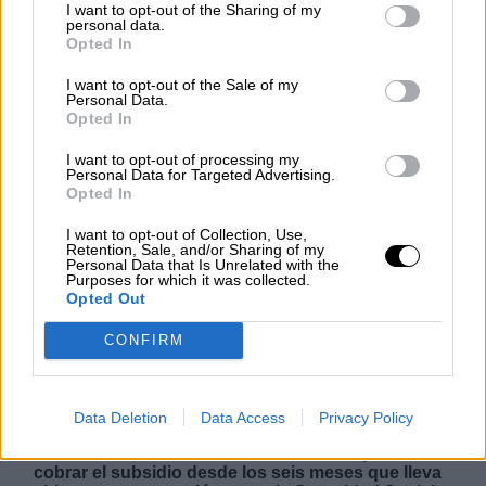
I want to opt-out of the Sharing of my
personal data.
NOTICIAS MAS VISTAS
Opted In
I want to opt-out of the Sale of my
Personal Data.
Opted In
I want to opt-out of processing my
|
LABERINTO ESPAÑOL
L A I.A. Y SUS CONSECUENCIAS
Personal Data for Targeted Advertising.
Opted In
I want to opt-out of Collection, Use,
Retention, Sale, and/or Sharing of my
160.000 hogares más cobrarán en
Personal Data that Is Unrelated with the
Purposes for which it was collected.
diciembre el Ingreso Mínimo Vital
Opted Out
Casi 160.000 familias españolas en las que
CONFIRM
conviven más de 460.000 personas recibirán en el
mes de diciembre el Ingreso Mínimo Vital, tal y
como ha hecho público este miércoles el ministro
de Inclusión, Seguridad Social y Migraciones,
Data Deletion
Data Access
Privacy Policy
José Luis Escrivá. El ministro ha explicado que se
han recibido 1,1 millones de solicitudes para
cobrar el subsidio desde los seis meses que lleva