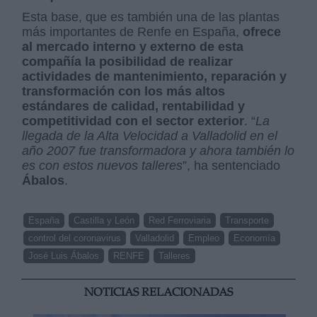
Esta base, que es también una de las plantas
más importantes de Renfe en España,
ofrece
al mercado interno y externo de esta
compañía la posibilidad de realizar
actividades de mantenimiento, reparación y
transformación con los más altos
estándares de calidad, rentabilidad y
competitividad con el sector exterior
. “
La
llegada de la Alta Velocidad a Valladolid en el
año 2007 fue transformadora y ahora también lo
es con estos nuevos talleres
”, ha sentenciado
Ábalos
.
España
Castilla y León
Red Ferroviaria
Transporte
control del coronavirus
Valladolid
Empleo
Economía
José Luis Ábalos
RENFE
Talleres
NOTICIAS RELACIONADAS