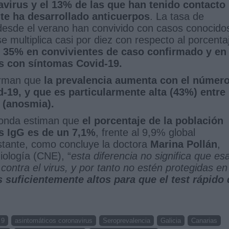
virus y el 13% de las que han tenido contacto
te ha desarrollado anticuerpos
. La tasa de
 desde el verano han convivido con casos conocido
multiplica casi por diez con respecto al porcenta
n
35% en convivientes de caso confirmado y en
s con síntomas Covid-19.
irman que
la prevalencia aumenta con el númer
-19, y que es particularmente alta (43%) entre
 (anosmia).
 ronda estiman que
el porcentaje de la población
s IgG es de un 7,1%
, frente al 9,9% global
bstante, como concluye la doctora
Marina Pollán
,
iología (CNE), “
esta diferencia no significa que es
ontra el virus, y por tanto no estén protegidas en
 suficientemente altos para que el test rápido 
 9
asintomáticos coronavirus
Seroprevalencia
Galicia
Canarias