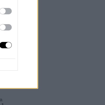
de
s.
én
 la
e
n
 a
,1