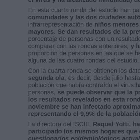
En esta cuarta ronda del estudio han pa
comunidades y las dos ciudades au
infrarrepresentación de
niños menores 
mayores
.
Se dan resultados de la pre
porcentaje de personas con un resultado 
comparar con las rondas anteriores,
y l
proporción de personas en las que se h
alguna de las cuatro rondas del estudio.
Con la cuarta ronda se obtienen los dat
segunda ola
, es decir, desde julio has
población que había contraído el virus ha
personas,
se puede observar que la pr
los resultados revelados en esta rond
noviembre se han infectado aproxima
representando el 9,9% de la població
La directora del ISCIII,
Raquel Yotti, h
participado los mismos hogares que e
cuestionarios epidemiológicos actuali