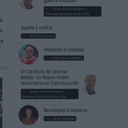
guerra mundial?
Por
Álvaro Frutos Rosado y
Gabinete Geopolítica de Crisis
a
el
Suelta y confía
d
Por
María Comesaña
es
l
Votantes y votados
Por
Juan Manuel Beltrán
2020
El Conflicto de Oriente
Medio: Un Nuevo Orden
Autoritario en Construcción
Por
Álvaro Frutos Rosado y
Gabinete Geopolítica de Crisis
Reconquista leonesa
Por
Carlos Miranda