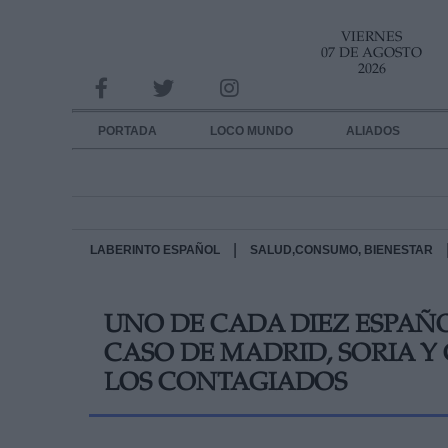
VIERNES
INFORMACION SOBRE LA PROTECCIÓN DE TUS DATOS
07 DE AGOSTO
2026
Responsable:
Finalidad:
PORTADA
LOCO MUNDO
ALIADOS
Datos tratados:
Legitimación:
Destinatarios:
|
LABERINTO ESPAÑOL
SALUD,CONSUMO, BIENESTAR
Derechos:
UNO DE CADA DIEZ ESPAÑO
link
CASO DE MADRID, SORIA Y
Información adicional
link
LOS CONTAGIADOS