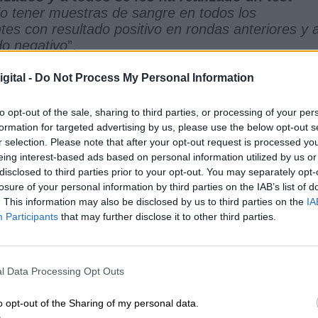
o tener muestras de sangre en todos los
ntes con resultado positivo en rondas anteriores y 
do negativo
”.
 coronavirus en el país se ha encontrado en la
gital -
Do Not Process My Personal Information
taje de prevalencia global de anticuerpos IgG 
l. Asimismo,
Soria también ha presentado este
to opt-out of the sale, sharing to third parties, or processing of your per
 (18,7%)
, siendo la provincia española por mayor
formation for targeted advertising by us, please use the below opt-out s
s cuatro rondas del estudio.
r selection. Please note that after your opt-out request is processed y
ajara, Toledo y Albacete como los siguientes
eing interest-based ads based on personal information utilized by us or
disclosed to third parties prior to your opt-out. You may separately opt-
ula mayor velocidad, con porcentajes de
losure of your personal information by third parties on the IAB’s list of
Aun así, hay que destacar que la enfermedad circ
. This information may also be disclosed by us to third parties on the
IA
 toda Castilla y León, exceptuando León, y tambié
Participants
that may further disclose it to other third parties.
ra (14,3%), Zaragoza (12,7%), Barcelona (12,4%)
 menos afectadas por el virus
l Data Processing Opt Outs
a Comunidad de Madrid y las dos Castillas,
hay
ado a alcanzar el 5% de la población con
o opt-out of the Sharing of my personal data.