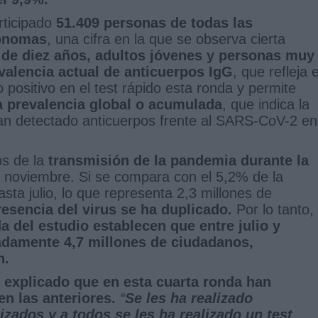
rticipado
51.409 personas de todas las
tónomas
, una cifra en la que se observa cierta
de diez años, adultos jóvenes y personas muy
valencia actual de anticuerpos IgG
, que refleja e
positivo en el test rápido esta ronda y permite
a prevalencia global o acumulada
, que indica la
an detectado anticuerpos frente al SARS-CoV-2 en
os de la
transmisión de la pandemia durante la
ta noviembre. Si se compara con el 5,2% de la
sta julio, lo que representa 2,3 millones de
esencia del virus se ha duplicado.
Por lo tanto,
a del estudio establecen que entre julio y
damente 4,7 millones de ciudadanos,
n.
a explicado que en esta cuarta ronda han
n las anteriores.
“
Se les ha realizado
zados y a todos se les ha realizado un test