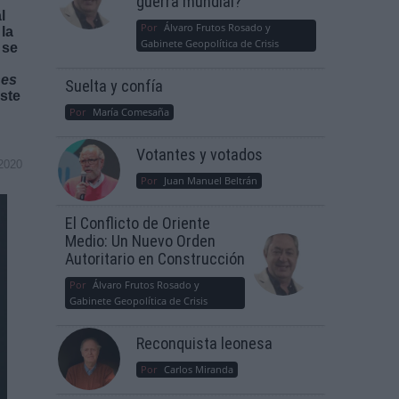
guerra mundial?
l
Por
Álvaro Frutos Rosado y
la
Gabinete Geopolítica de Crisis
 se
nes
Suelta y confía
ste
Por
María Comesaña
Votantes y votados
2020
Por
Juan Manuel Beltrán
El Conflicto de Oriente
Medio: Un Nuevo Orden
Autoritario en Construcción
Por
Álvaro Frutos Rosado y
Gabinete Geopolítica de Crisis
Reconquista leonesa
Por
Carlos Miranda