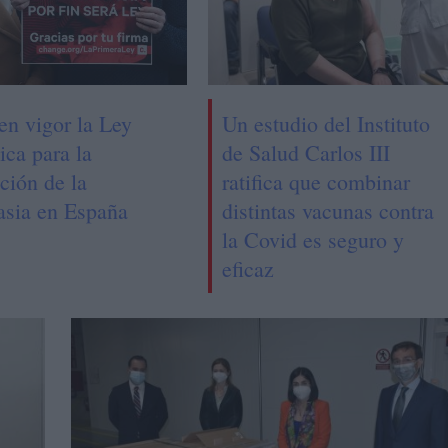
en vigor la Ley
Un estudio del Instituto
ica para la
de Salud Carlos III
ción de la
ratifica que combinar
asia en España
distintas vacunas contra
la Covid es seguro y
eficaz