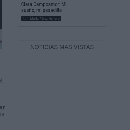
Clara Campoamor: Mi
sueño, mi pesadilla
Por
María Pérez Herrero
NOTICIAS MAS VISTAS
l
ar
os