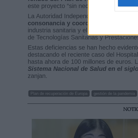
este proyecto “sin necesidad de hipoteca
La Autoridad Independiente de Evaluación
consonancia y coordinación entre los
industria sanitaria y el trabajo que ya 
de Tecnologías Sanitarias y Prestacione
Estas deficiencias se han hecho evidentes
destacando el reciente caso del Hospita
hasta ahora de 100 millones de euros.
Sistema Nacional de Salud en el sigl
zanjan.
Plan de recuperación de Europa
gestión de la pandemia
NOTI