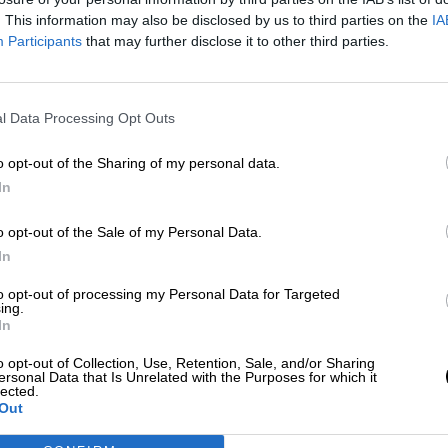
on personalidad jurídica propia, autonomía
. This information may also be disclosed by us to third parties on the
IA
ciones bien definidas”
para evaluar la toma de
Participants
that may further disclose it to other third parties.
rias, sus tecnologías, medicamentos e
ones de prevención y salud pública, y otras
 creación es
“ineludible”
para disponer de una
l Data Processing Opt Outs
rteras disponibles
mirando por el bien de la salud
s órganos ya existentes en este sector como es la
o opt-out of the Sharing of my personal data.
ductos sanitarios.
In
toridades políticas,
sino que su función se centra
 estudiadas
a estas autoridades que luego se
o opt-out of the Sale of my Personal Data.
si no, explicar las razones”.
De esta forma la
In
de facultades legislativas
pero sí contribuiría a
omar decisiones informadas y a
“la rendición de
to opt-out of processing my Personal Data for Targeted
ing.
iempre desde los principios de
“independencia,
In
o opt-out of Collection, Use, Retention, Sale, and/or Sharing
ón pandémica “exige reformas de gran calado”
y
ersonal Data that Is Unrelated with the Purposes for which it
lected.
o
“reorientar” las políticas de salud
para hacerlo
Out
icientes recursos”.
Señalan la llegada de los
Europa como la oportunidad perfecta
invertir en