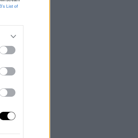
B’s List of
ría