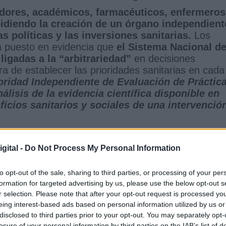
adores, académicos, farmacéuticos, enfermeros
idiendo la creación de un órgano independient
as políticas y las inversiones sanitarias.
Los
a puesto en evidencia que
el Sistema Nacional d
ligadas a la “arbitrariedad”
en decisiones
a de establecer las prioridades sanitarias en cada
oridad Independiente de Evaluación de Práctic
nálisis de la evidencia científica disponible en
icios sanitarios y sociales de una intervenció
n que este órgano ya existe en otros países con
 del entorno europeo, destacando el
National
gital -
Do Not Process My Personal Information
nce (NICE)
en Reino Unido.
“Los firmantes de es
que el SNS necesita imperiosamente una
to opt-out of the sale, sharing to third parties, or processing of your per
 evaluación de las prestaciones sanitarias,
formation for targeted advertising by us, please use the below opt-out s
 su impacto presupuestario, y de que la
r selection. Please note that after your opt-out request is processed y
ration EU supone una oportunidad irrepetible
eing interest-based ads based on personal information utilized by us or
disclosed to third parties prior to your opt-out. You may separately opt-
losure of your personal information by third parties on the IAB’s list of