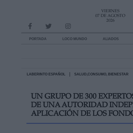
VIERNES
INFORMACION SOBRE LA PROTECCIÓN DE TUS DATOS
07 DE AGOSTO
2026
Responsable:
Finalidad:
PORTADA
LOCO MUNDO
ALIADOS
Datos tratados:
Legitimación:
Destinatarios:
|
LABERINTO ESPAÑOL
SALUD,CONSUMO, BIENESTAR
Derechos:
UN GRUPO DE 300 EXPERTO
link
DE UNA AUTORIDAD INDEP
Información adicional
link
APLICACIÓN DE LOS FOND