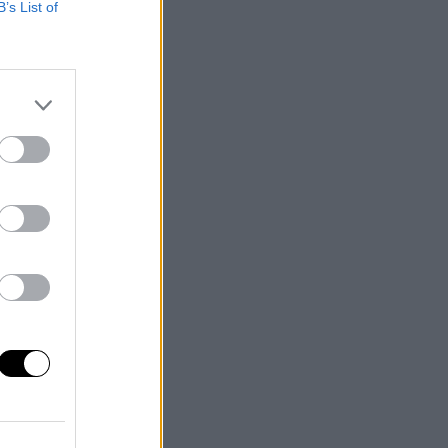
o
B’s List of
is
yó.
e
tra
sde