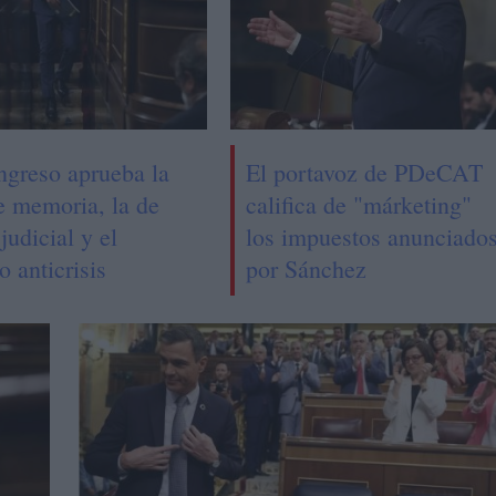
ngreso aprueba la
El portavoz de PDeCAT
e memoria, la de
califica de "márketing"
judicial y el
los impuestos anunciado
o anticrisis
por Sánchez