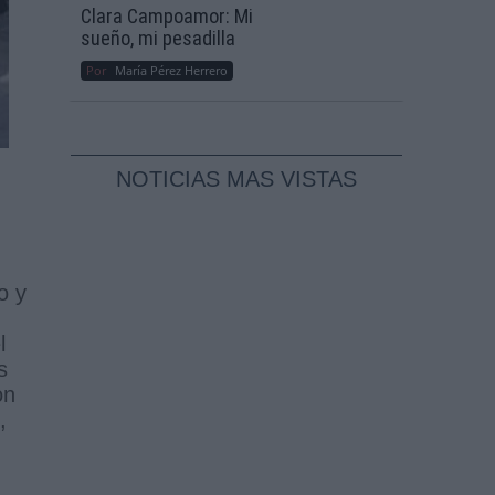
Clara Campoamor: Mi
sueño, mi pesadilla
Por
María Pérez Herrero
NOTICIAS MAS VISTAS
o y
l
s
on
,