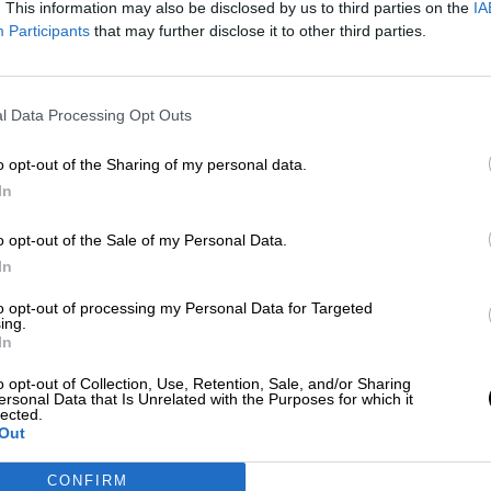
an”, lo que nos lleva a pensar que “
ladran, lueg
. This information may also be disclosed by us to third parties on the
IA
socialistas “positivizar” y “pensar que,
en esta cris
Participants
that may further disclose it to other third parties.
bernado, sería absolutamente lamentable y
e tenemos que trabajar, sufriendo
n esta situación tan problemática, “
el país nos
l Data Processing Opt Outs
s que menos tienen, que son la mayoría
”, subra
o opt-out of the Sharing of my personal data.
 del PSOE, el presidente de la Fundación Pablo
In
rritorial del PSOE,
Santos Cerdán
, el cual se
y el secretario General del PSOE-Madrid,
José
o opt-out of the Sale of my Personal Data.
u secretario general,
Pepe Álvarez
, la secretaria d
In
etario general de UGT-Madrid,
Luis Miguel López
to opt-out of processing my Personal Data for Targeted
ing.
el resurgir de grupos políticos que atacan a nues
In
y el Gobierno lo tienen claro y vamos a seguir
as convicciones: la defensa de los derechos, las
o opt-out of Collection, Use, Retention, Sale, and/or Sharing
ersonal Data that Is Unrelated with the Purposes for which it
alores con lo que estamos haciendo frente a esta
lected.
tas contundentes declaraciones de Santos Cerdán
Out
la derecha. A punto de cumplirse nueve meses de
rma,
en vez de coordinarse todas las fuerzas
CONFIRM