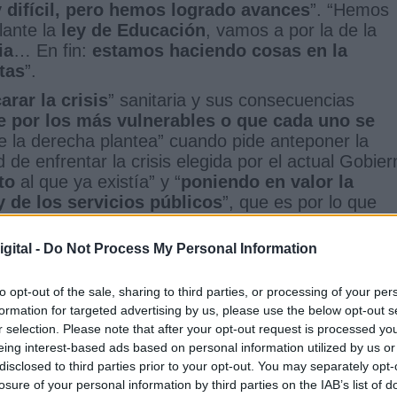
 difícil, pero hemos logrado avances
”. “Hemos
lante la
ley de Educación
, vamos a por la de la
ia
… En fin:
estamos haciendo cosas en la
tas
”.
rar la crisis
” sanitaria y sus consecuencias
 por los más vulnerables o que cada uno se
e la derecha plantea” cuando pide anteponer la
 de enfrentar la crisis elegida por el actual Gobier
to
al que ya existía” y “
poniendo en valor la
 de los servicios públicos
”, que es por lo que
gital -
Do Not Process My Personal Information
 nos reconoce ni como españoles, ni como
erecho a representar ni a gobernar
”. “Es
stemos en el gobierno, que hagamos políticas que n
to opt-out of the sale, sharing to third parties, or processing of your per
formation for targeted advertising by us, please use the below opt-out s
s pasivos, callados e inocuos”. “Así es que,
r selection. Please note that after your opt-out request is processed y
bien de cada uno de nosotros, porque será que
eing interest-based ads based on personal information utilized by us or
disclosed to third parties prior to your opt-out. You may separately opt-
e la derecha es producto de su propia frustraci
losure of your personal information by third parties on the IAB’s list of