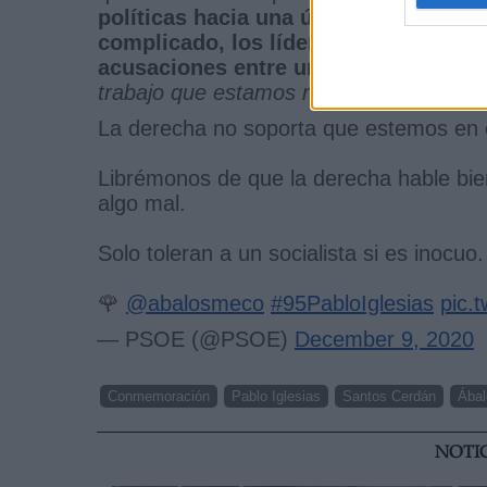
políticas hacia una única dirección d
complicado, los líderes de la oposic
acusaciones entre unos y otros
, a pe
trabajo que estamos realizando, como l
La derecha no soporta que estemos en e
Librémonos de que la derecha hable bi
algo mal.
Solo toleran a un socialista si es inocuo.
🌹
@abalosmeco
#95PabloIglesias
pic.
— PSOE (@PSOE)
December 9, 2020
Conmemoración
Pablo Iglesias
Santos Cerdán
Ábal
NOTI