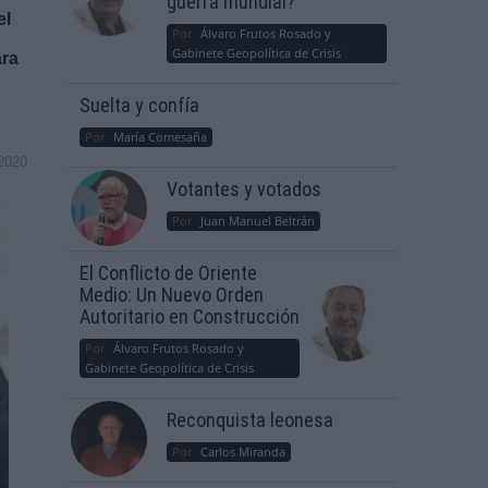
guerra mundial?
el
Por
Álvaro Frutos Rosado y
Gabinete Geopolítica de Crisis
ara
Suelta y confía
Por
María Comesaña
2020
Votantes y votados
Por
Juan Manuel Beltrán
El Conflicto de Oriente
Medio: Un Nuevo Orden
Autoritario en Construcción
Por
Álvaro Frutos Rosado y
Gabinete Geopolítica de Crisis
Reconquista leonesa
Por
Carlos Miranda