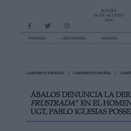
JUEVES
INFORMACION SOBRE LA PROTECCIÓN DE TUS DATOS
06 DE AGOSTO
2026
Responsable:
Finalidad:
PORTADA
LOCO MUNDO
ALIADOS
Datos tratados:
Legitimación:
Destinatarios:
|
|
LABERINTO ESPAÑOL
LABERINTO ESPAÑOL
LABE
Derechos:
ÁBALOS DENUNCIA LA DERI
link
FRUSTRADA
” EN EL HOMEN
Información adicional
link
UGT, PABLO IGLESIAS POSSE