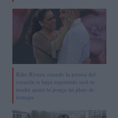
Kiko Rivera, cuando la prensa del
corazón te haya exprimido será tu
madre quien te ponga un plato de
lentejas