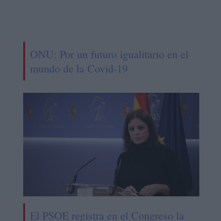
ONU: Por un futuro igualitario en el
mundo de la Covid-19
El PSOE registra en el Congreso la