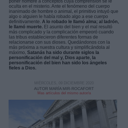
poner nombre a conceptos cuya comprensión se le
oculta en el misterio. Ante el fenómeno del cuerpo
inanimado de hombre o animal, el primitivo intuyó que
algo o alguien le había robado algo a ese cuerpo
definitivamente.
A lo robado le llamó alma; al ladrón,
le llamó muerte.
El asunto del bien y el mal resultó
más complicado y la complicación empeoró cuando
las tribus establecieron diferentes formas de
Derechos:
relacionarse con sus dioses. Quedándonos con la
más próxima a nuestra cultura y simplificándola al
máximo,
Satanás ha sido durante siglos la
link
personificación del mal y, Dios aparte, la
Información adicional
personificación del bien han sido los ángeles
link
fieles a Dios.
MIÉRCOLES, 09 DICIEMBRE 2020
AUTOR MARÍA MIR-ROCAFORT
Mas artículos del mismo autor/a