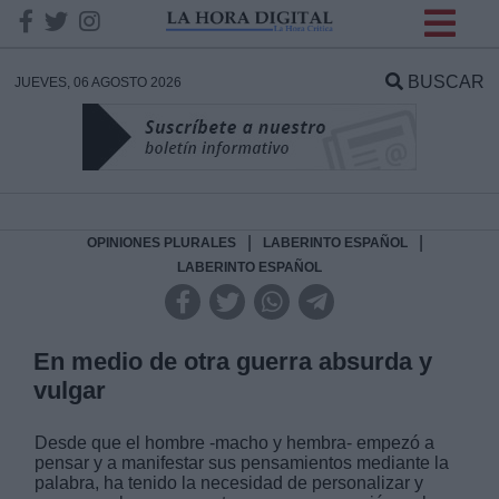
INFORMACION SOBRE LA
PROTECCIÓN DE TUS
BUSCAR
JUEVES, 06 AGOSTO 2026
DATOS
Responsable:
Finalidad:
|
|
OPINIONES PLURALES
LABERINTO ESPAÑOL
LABERINTO ESPAÑOL
Datos tratados:
En medio de otra guerra absurda y
vulgar
Legitimación:
Desde que el hombre -macho y hembra- empezó a
Destinatarios:
pensar y a manifestar sus pensamientos mediante la
palabra, ha tenido la necesidad de personalizar y