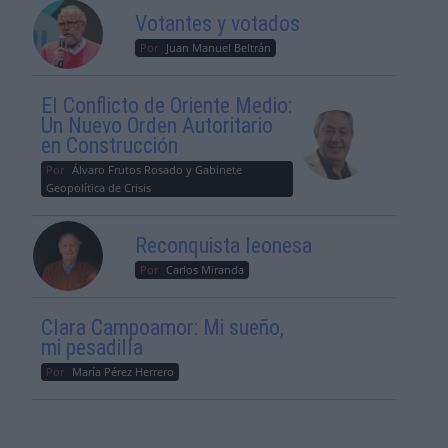
Votantes y votados
Por
Juan Manuel Beltrán
El Conflicto de Oriente Medio:
Un Nuevo Orden Autoritario
en Construcción
Por
Álvaro Frutos Rosado y Gabinete
Geopolítica de Crisis
Reconquista leonesa
Por
Carlos Miranda
Clara Campoamor: Mi sueño,
mi pesadilla
Por
María Pérez Herrero