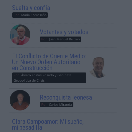
Suelta y confía
Por
María Comesaña
Votantes y votados
Por
Juan Manuel Beltrán
El Conflicto de Oriente Medio:
Un Nuevo Orden Autoritario
en Construcción
Por
Álvaro Frutos Rosado y Gabinete
Geopolítica de Crisis
Reconquista leonesa
Por
Carlos Miranda
Clara Campoamor: Mi sueño,
mi pesadilla