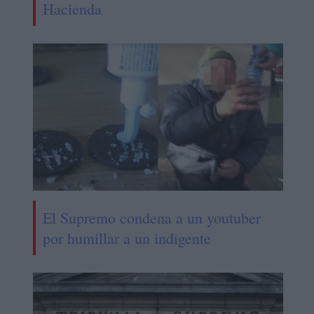
Hacienda
El Supremo condena a un youtuber
por humillar a un indigente