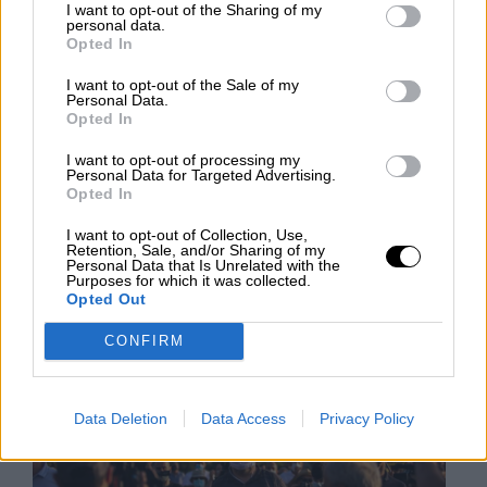
I want to opt-out of the Sharing of my
del Estado, con el voto de los independentistas
personal data.
catalanes de ERC, el Tribunal Supremo ha
Opted In
anunciado la revocación del tercer grado para los
nueve presos del procès independentistas de
I want to opt-out of the Sale of my
Cataluña. Todos los condenados deberán, por
Personal Data.
tanto, seguir en prisión en el segundo grado. El
Opted In
alto tribunal estima que la semilibertad es
prematura y que hay una falta de conexión con su
I want to opt-out of processing my
Personal Data for Targeted Advertising.
proceso de reinserción.
Opted In
VIERNES, 04 DICIEMBRE 2020
I want to opt-out of Collection, Use,
Retention, Sale, and/or Sharing of my
AUTOR LA HORA DIGITAL
Personal Data that Is Unrelated with the
Mas artículos del mismo autor/a
Purposes for which it was collected.
Opted Out
CONFIRM
Data Deletion
Data Access
Privacy Policy