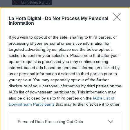
Por
María Pérez Herrero
La Hora Digital -
Do Not Process My Personal
Information
NOTICIAS MAS VISTAS
If you wish to opt-out of the sale, sharing to third parties, or
processing of your personal or sensitive information for
targeted advertising by us, please use the below opt-out
section to confirm your selection. Please note that after your
opt-out request is processed you may continue seeing
|
|
LABERINTO ESPAÑOL
LABERINTO ESPAÑOL
interest-based ads based on personal information utilized by
LABERINTO ESPAÑOL
us or personal information disclosed to third parties prior to
your opt-out. You may separately opt-out of the further
disclosure of your personal information by third parties on the
IAB’s list of downstream participants. This information may
El Supremo deniega la salida de
also be disclosed by us to third parties on the
IAB’s List of
prisión de los presos del procés y
Downstream Participants
that may further disclose it to other
considera ‘prematuro’ el tercer grado
third parties.
Personal Data Processing Opt Outs
Un día después de que el Congreso de los
Diputados aprobara los Presupuestos Generales