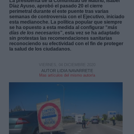
La presidenta de la Comunidad de Madrid, Isabel
Díaz Ayuso, aprobó el pasado 20 el cierre
perimetral durante el este puente tras varias
semanas de controversia con el Ejecutivo, iniciado
esta medianoche. La política popular que siempre
se ha opuesto a esta medida al configurar “
más
días de los necesarios
”, esta vez se ha adaptado
sin protestas las recomendaciones sanitarias
Derechos:
reconociendo su efectividad con el fin de proteger
la salud de los ciudadanos.
link
Información adicional
VIERNES, 04 DICIEMBRE 2020
link
AUTOR LIDIA NAVARRETE
Mas artículos del mismo autor/a