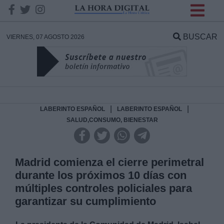
INFORMACION SOBRE LA
PROTECCIÓN DE TUS
BUSCAR
VIERNES, 07 AGOSTO 2026
DATOS
Responsable:
Finalidad:
|
|
LABERINTO ESPAÑOL
LABERINTO ESPAÑOL
SALUD,CONSUMO, BIENESTAR
Datos tratados:
Madrid comienza el cierre perimetral
durante los próximos 10 días con
Legitimación:
múltiples controles policiales para
garantizar su cumplimiento
Destinatarios: