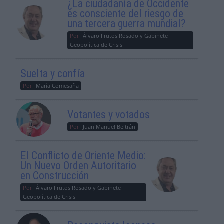
¿La ciudadanía de Occidente
es consciente del riesgo de
una tercera guerra mundial?
Por
Álvaro Frutos Rosado y Gabinete
Geopolítica de Crisis
Suelta y confía
Por
María Comesaña
Votantes y votados
Por
Juan Manuel Beltrán
El Conflicto de Oriente Medio:
Un Nuevo Orden Autoritario
en Construcción
Por
Álvaro Frutos Rosado y Gabinete
Geopolítica de Crisis