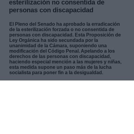
esterilización no consentida de
personas con discapacidad
El Pleno del Senado ha aprobado la erradicación
de la esterilización forzada o no consentida de
personas con discapacidad. Esta Proposición de
Ley Orgánica ha sido secundada por la
unanimidad de la Cámara, suponiendo una
modificación del Código Penal. Apelando a los
derechos de las personas con discapacidad,
haciendo especial mención a las mujeres y niñas,
esta medida supone un paso más de la lucha
socialista para poner fin a la desigualdad.
JUEVES, 03 DICIEMBRE 2020
AUTOR REDACCIÓN LA HORA DIGITAL
Mas artículos del mismo autor/a