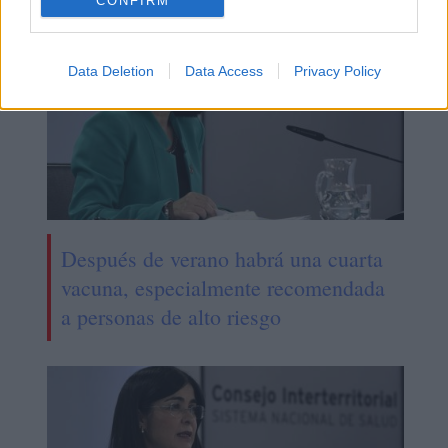
CONFIRM
Data Deletion
Data Access
Privacy Policy
Después de verano habrá una cuarta
vacuna, especialmente recomendada
a personas de alto riesgo