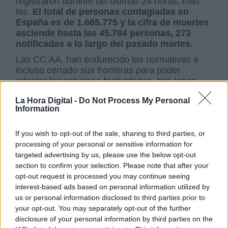
registraron durante las últimas 24 horas, más
las.
El total de personas contagiadas en
España es de 1.665.775 y la cifra de muertes
asciende hasta las 45.784 personas, 273
notificadas a lo largo del pasado martes
.
Las CC.AA. han endurecido las normativas e
incluso cerrado sus fronteras para poder
adaptar las próximas festividades, “sin tener
que bajar la guardia”. Asimismo,
Darias
ha
La Hora Digital -
Do Not Process My Personal
recordado las medidas destinadas a seguir
Information
reforzando la cultura de la prevención: "
Las 6
M, manos, mascarillas, metros, maximizar
ventilación, minimizar los contactos y me quedo
If you wish to opt-out of the sale, sharing to third parties, or
en casa si tengo síntomas, diagnóstico o
processing of your personal or sensitive information for
contacto
".
Toda medida determinada por el
targeted advertising by us, please use the below opt-out
Ejecutivo es poca para hacernos disfrutar
section to confirm your selection. Please note that after your
estas fechas junto con nuestros seres
opt-out request is processed you may continue seeing
queridos, además de evitar un futuro
interest-based ads based on personal information utilized by
rebrote
.
us or personal information disclosed to third parties prior to
your opt-out. You may separately opt-out of the further
disclosure of your personal information by third parties on the
Carolina Darias
Salvador Illa
medidas anticovid19