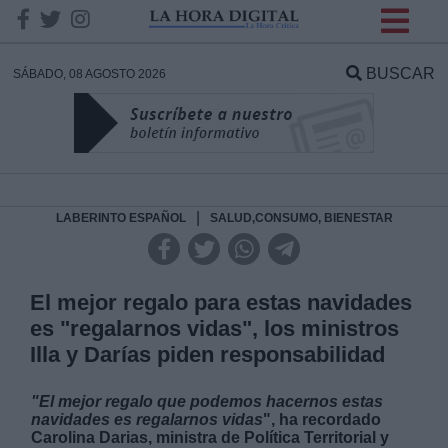
INFORMACION SOBRE LA
PROTECCIÓN DE TUS
BUSCAR
SÁBADO, 08 AGOSTO 2026
DATOS
Responsable:
Finalidad:
|
LABERINTO ESPAÑOL
SALUD,CONSUMO, BIENESTAR
Datos tratados:
El mejor regalo para estas navidades
es "regalarnos vidas", los ministros
Illa y Darías piden responsabilidad
Legitimación:
"El mejor regalo que podemos hacernos estas
Destinatarios:
navidades es regalarnos vidas
", ha recordado
Carolina Darias, ministra de Política Territorial y