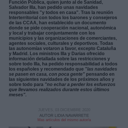
Función Pública, quien junto al de Sanidad,
Salvador Illa, han pedido unas navidades
responsables "y todos en casa". Tras la reunión
Interterritorial con todos los barones y consejeros
de las CCAA, han establecido un documento
donde se pide
cooperación nacional, autonómica
y local y trabajar conjuntamente con los
municipios y las organizaciones de comerciantes,
Derechos:
agentes sociales, culturales y deportivos. Todas
las autonomías votaron a favor, excepto Cataluña
y Madrid. Los ministros Illa y Darias ofrecido
link
información detallada sobre las restricciones y
Información adicional
sobre todo Illa, ha pedido responsabilidad a todos
link
los españoles y recomendado que
"las navidades
se pasen en casa, con poca gente"
pensando en
las siguientes navidades de los próximos años y
sobre todo para
"no echar a perder los esfuerzos
que llevamos realizados durante estos últimos
meses".
JUEVES, 03 DICIEMBRE 2020
AUTOR LIDIA NAVARRETE
Mas artículos del mismo autor/a