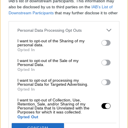
IAB’s list of downstream participants. This information may
Plan de actuación
navidad 2020
control de coronavirus
also be disclosed by us to third parties on the
IAB’s List of
Downstream Participants
that may further disclose it to other
CISNS
third parties.
NOTICIAS RELACIONADAS
Personal Data Processing Opt Outs
I want to opt-out of the Sharing of my
personal data.
Opted In
I want to opt-out of the Sale of my
Personal Data.
Opted In
I want to opt-out of processing my
Personal Data for Targeted Advertising.
Opted In
I want to opt-out of Collection, Use,
Retention, Sale, and/or Sharing of my
Sanidad define oficialmente el
Personal Data that Is Unrelated with the
Purposes for which it was collected.
concepto de covid persistente
Opted Out