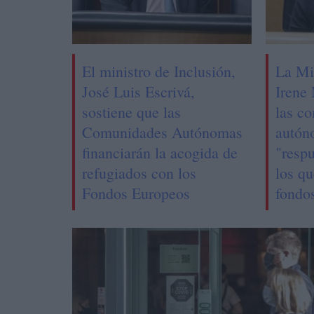
El ministro de Inclusión,
La Mi
José Luis Escrivá,
Irene
sostiene que las
las c
Comunidades Autónomas
autón
financiarán la acogida de
"respu
refugiados con los
los qu
Fondos Europeos
fondo