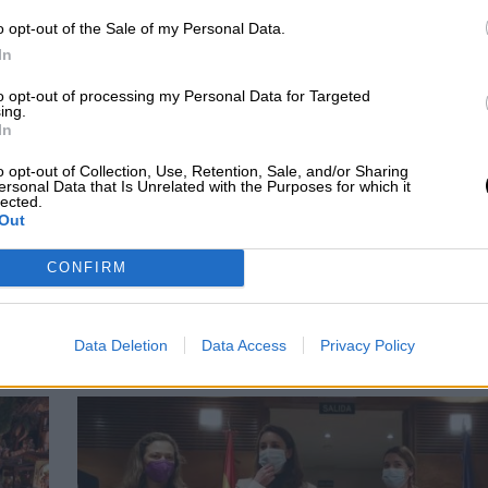
ó medidas más restrictivas ,
mientras que el rest
unas medidas algo más flexibles, como también es 
o opt-out of the Sale of my Personal Data.
ndalucía
. Casi todas las regiones estuvieron de
In
borrador inicial del Ejecutivo.
to opt-out of processing my Personal Data for Targeted
ing.
saria
“muchísima prudencia”
en estas fechas
In
menta el número de contactos sociales y los
odas las actividades navideñas
“tienen que hace
o opt-out of Collection, Use, Retention, Sale, and/or Sharing
ersonal Data that Is Unrelated with the Purposes for which it
ciendo en años anteriores”
y que hay que tener 
lected.
 medio de una situación pandémica.
Out
CONFIRM
virus
Comunidades Autonómas
Salvador Illa
toque de queda
Data Deletion
Data Access
Privacy Policy
CIAS RELACIONADAS