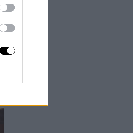
o
el
rse
en