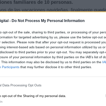
iones familiares de 10 personas.
stivos de las vacaciones navideñas, finalmente qued
e y un
toque de queda
aumentado a
la una de la
chebuena y Nochevieja.
Madrid expresó su
gital -
Do Not Process My Personal Information
0 personas
los días festivos de Navidad, el
24, 25 y
 de
aumentar el toque de queda hasta la 1:30
to opt-out of the sale, sharing to third parties, or processing of your per
eja, sino también en Navidad y Año Nuevo.
formation for targeted advertising by us, please use the below opt-out s
 también se sumó a la propuesta de reuniones 
r selection. Please note that after your opt-out request is processed y
eing interest-based ads based on personal information utilized by us or
ares. Otras como
Galicia pidieron el
disclosed to third parties prior to your opt-out. You may separately opt-
rsonas
pero sin contar niños. La Interterritorial
losure of your personal information by third parties on the IAB’s list of
s restrictiva aunque
la última palabra la tiene ca
. This information may also be disclosed by us to third parties on the
IA
Participants
that may further disclose it to other third parties.
 los confinamientos perimetrales
de las regione
r a reunirse con la familia. S
anidad propuso qu
s familias puedan volver a casa para las fiesta
l Data Processing Opt Outs
finamiento perimetral de las regiones.
ende que las medidas sean comunes para todas l
o opt-out of the Sharing of my personal data.
a que muchas han solicitado medidas
In