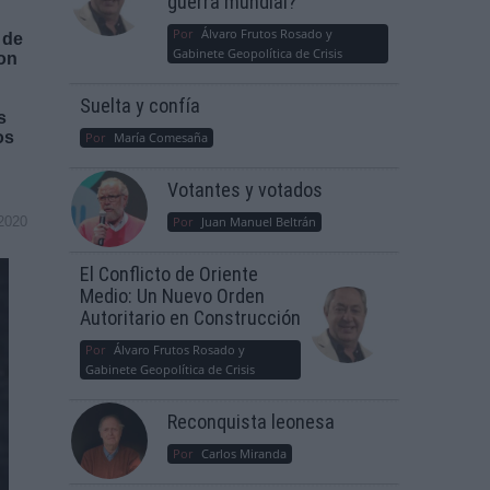
guerra mundial?
Por
Álvaro Frutos Rosado y
 de
Gabinete Geopolítica de Crisis
ron
Suelta y confía
s
os
Por
María Comesaña
Votantes y votados
2020
Por
Juan Manuel Beltrán
El Conflicto de Oriente
Medio: Un Nuevo Orden
Autoritario en Construcción
Por
Álvaro Frutos Rosado y
Gabinete Geopolítica de Crisis
Reconquista leonesa
Por
Carlos Miranda