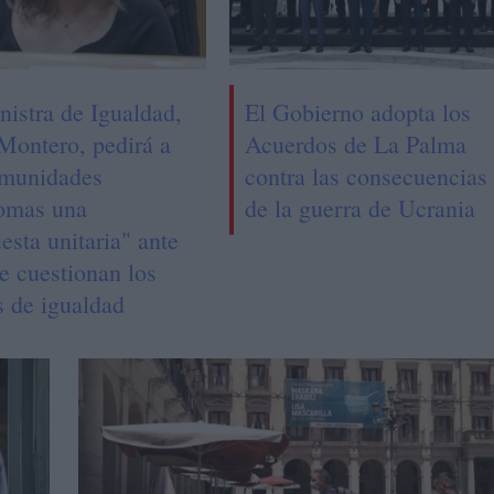
nistra de Igualdad,
El Gobierno adopta los
 Montero, pedirá a
Acuerdos de La Palma
omunidades
contra las consecuencias
omas una
de la guerra de Ucrania
esta unitaria" ante
e cuestionan los
s de igualdad