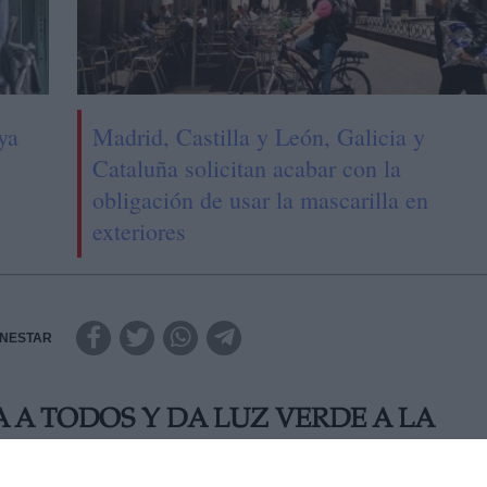
ya
Madrid, Castilla y León, Galicia y
Cataluña solicitan acabar con la
obligación de usar la mascarilla en
exteriores
ENESTAR
 A TODOS Y DA LUZ VERDE A LA