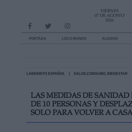
VIERNES
INFORMACION SOBRE LA PROTECCIÓN DE TUS DATOS
07 DE AGOSTO
2026
Responsable:
Finalidad:
PORTADA
LOCO MUNDO
ALIADOS
Datos tratados:
Legitimación:
Destinatarios:
|
LABERINTO ESPAÑOL
SALUD,CONSUMO, BIENESTAR
Derechos:
LAS MEDIDAS DE SANIDAD 
link
DE 10 PERSONAS Y DESPL
Información adicional
link
SOLO PARA VOLVER A CAS