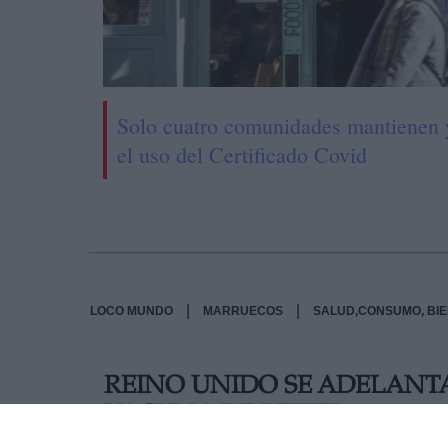
Solo cuatro comunidades mantienen 
el uso del Certificado Covid
|
|
LOCO MUNDO
MARRUECOS
SALUD,CONSUMO, BI
REINO UNIDO SE ADELANTA
VACUNA DE PFIZER