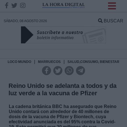
INFORMACION SOBRE LA
PROTECCIÓN DE TUS
BUSCAR
SÁBADO, 08 AGOSTO 2026
DATOS
Responsable:
Finalidad:
|
|
LOCO MUNDO
MARRUECOS
SALUD,CONSUMO, BIENESTAR
Datos tratados:
Reino Unido se adelanta a todos y da
luz verde a la vacuna de Pfizer
Legitimación:
La cadena británica BBC ha asegurado que Reino
Unido contará con alrededor de 40 millones de
Destinatarios:
dosis de la vacuna de Pfizer y Biontech, cuya
efectividad anunciada es del 95% contra la Covid-
19. Esto permitirá que 20 millones de sus