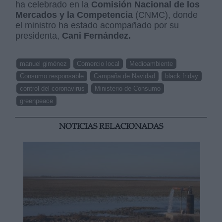
ha celebrado en la
Comisión Nacional de los
Mercados y la Competencia
(CNMC), donde
el ministro ha estado acompañado por su
presidenta,
Cani Fernández.
manuel giménez
Comercio local
Medioambiente
Consumo responsable
Campaña de Navidad
black friday
control del coronavirus
Ministerio de Consumo
greenpeace
NOTICIAS RELACIONADAS