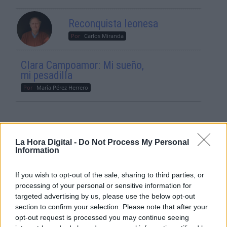
Reconquista leonesa
Por
Carlos Miranda
Clara Campoamor: Mi sueño,
mi pesadilla
Por
María Pérez Herrero
NOTICIAS MAS VISTAS
La Hora Digital -
Do Not Process My Personal
Information
If you wish to opt-out of the sale, sharing to third parties, or
processing of your personal or sensitive information for
targeted advertising by us, please use the below opt-out
|
|
LABERINTO ESPAÑOL
L A I.A. Y SUS CONSECUENCIAS
section to confirm your selection. Please note that after your
|
MARRUECOS
SALUD,CONSUMO, BIENESTAR
opt-out request is processed you may continue seeing