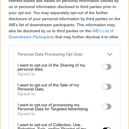
interest-based ads based on personal information utilized by
us or personal information disclosed to third parties prior to
Garzón lanza la campaña
“Piensa.
your opt-out. You may separately opt-out of the further
disclosure of your personal information by third parties on the
Luego, compra”
para que los
IAB’s list of downstream participants. This information may
consumidores ejerzan un consumo
also be disclosed by us to third parties on the
IAB’s List of
responsable con el medioambiente y
Downstream Participants
that may further disclose it to other
promover el comercio de barrio
third parties.
Personal Data Processing Opt Outs
El ministro de Consumo, ha lanzado una campaña,
“Piensa. Luego, compra”, con motivo de la llegada
I want to opt-out of the Sharing of my
de la temporada navideña que tiene el pistoletazo
personal data.
de salida hoy con el Black Friday. Alberto Garzón
Opted In
recuerda que las próximas seis semanas son las
de mayor volumen de gasto y llama a los
I want to opt-out of the Sale of my
compradores a que tengan en cuenta el impacto
Personal Data.
que el consumo masivo tiene en los ecosistemas.
Opted In
Greenpeace señalaba hace unos días que el Black
Friday del año pasado disparó el comercio
I want to opt-out of processing my
electrónico con un impacto grave para el
Personal Data for Targeted Advertising.
Opted In
medioambiente y llamaba a un consumo más
responsable y local. Asimismo, la campaña
recuerda la importancia de se apoye a los
I want to opt-out of Collection, Use,
Retention, Sale, and/or Sharing of my