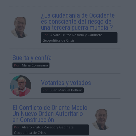
¿La ciudadanía de Occidente
es consciente del riesgo de
una tercera guerra mundial?
Por
Álvaro Frutos Rosado y Gabinete
Geopolítica de Crisis
Suelta y confía
Por
María Comesaña
Votantes y votados
Por
Juan Manuel Beltrán
El Conflicto de Oriente Medio:
Un Nuevo Orden Autoritario
en Construcción
Por
Álvaro Frutos Rosado y Gabinete
Geopolítica de Crisis