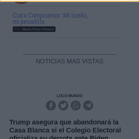
Clara Campoamor: Mi sueño,
mi pesadilla
Por
María Pérez Herrero
NOTICIAS MAS VISTAS
LOCO MUNDO
Trump asegura que abandonará la
Casa Blanca si el Colegio Electoral
oficializa su derrota ante Biden