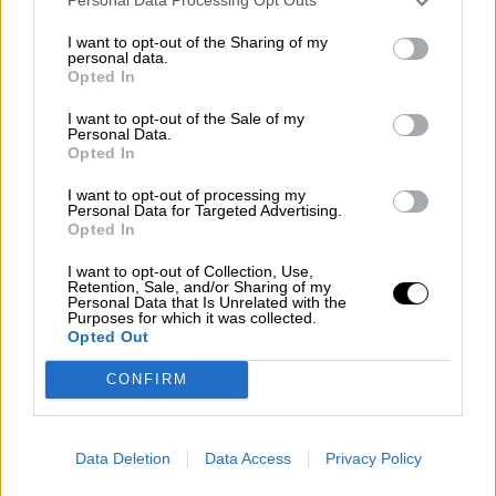
Personal Data Processing Opt Outs
una tercera guerra mundial?
Por
Álvaro Frutos Rosado y Gabinete
I want to opt-out of the Sharing of my
personal data.
Geopolítica de Crisis
Opted In
I want to opt-out of the Sale of my
Suelta y confía
Personal Data.
Por
María Comesaña
Opted In
I want to opt-out of processing my
Votantes y votados
Personal Data for Targeted Advertising.
Opted In
Por
Juan Manuel Beltrán
I want to opt-out of Collection, Use,
Retention, Sale, and/or Sharing of my
El Conflicto de Oriente Medio:
Personal Data that Is Unrelated with the
Purposes for which it was collected.
Un Nuevo Orden Autoritario
Opted Out
en Construcción
Por
Álvaro Frutos Rosado y Gabinete
CONFIRM
Geopolítica de Crisis
Reconquista leonesa
Data Deletion
Data Access
Privacy Policy
Por
Carlos Miranda