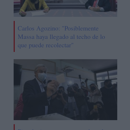
Carlos Agozino: "Posiblemente
Massa haya llegado al techo de lo
que puede recolectar"