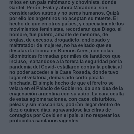
mitos en un país mitómano y chovinista, donde
Gardel, Perón, Evita y ahora Maradona, son
considerados astros y no seres humanos. Quizá
por ello los argentinos no aceptan su muerte. El
hecho de que en otros países, y especialmente los
movimientos feministas, recordaran que Diego, el
hombre, fue putero, amante de menores, de
orgías, de excesos, drogadicto, endiosado y
Derechos:
maltratador de mujeres, no ha evitado que se
desatara la locura en Buenos Aires, con colas
kilométricas formadas por miles de fanáticos que
link
incluso, -saltandose a la torera la seguridad por la
Información adicional
pandemia del Covid- estallaron contra la policía al
link
no poder acceder a la Casa Rosada, donde tuvo
lugar el velatoria, demasiado corto para la
hinchada. El simple hecho de que el féretro se
velara en el Palacio de Gobierno, da una idea de la
enajenación argentina con su astro. La cara oculta
de estas aglomeraciones, con caos, disturbios,
peleas y sin mascarillas, podrían llegar dentro de
diez o quince días, agravandose las cifras de
contagios por Covid en el país, al no respetar los
protocolos sanitarios vigentes.