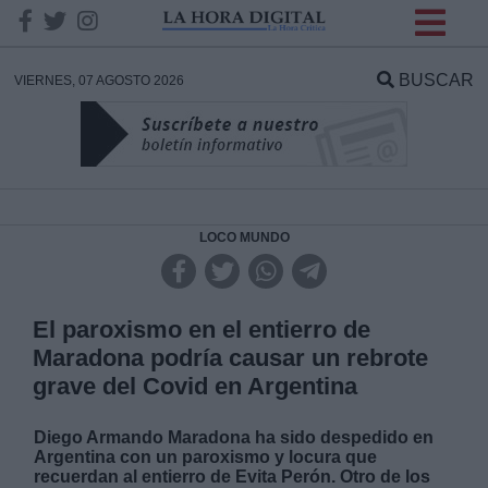
INFORMACION SOBRE LA
PROTECCIÓN DE TUS
BUSCAR
VIERNES, 07 AGOSTO 2026
DATOS
Responsable:
Finalidad:
LOCO MUNDO
Datos tratados:
El paroxismo en el entierro de
Maradona podría causar un rebrote
grave del Covid en Argentina
Legitimación:
Diego Armando Maradona ha sido despedido en
Destinatarios:
Argentina con un paroxismo y locura que
recuerdan al entierro de Evita Perón. Otro de los