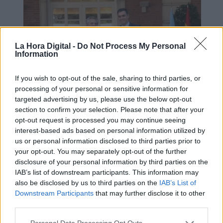
La Hora Digital -
Do Not Process My Personal
Information
If you wish to opt-out of the sale, sharing to third parties, or
processing of your personal or sensitive information for
targeted advertising by us, please use the below opt-out
section to confirm your selection. Please note that after your
Deuda argentina, un nuevo tango en
opt-out request is processed you may continue seeing
interest-based ads based on personal information utilized by
Madrid
us or personal information disclosed to third parties prior to
your opt-out. You may separately opt-out of the further
disclosure of your personal information by third parties on the
IAB’s list of downstream participants. This information may
OPINIONES DIVERSAS
also be disclosed by us to third parties on the
IAB’s List of
Downstream Participants
that may further disclose it to other
third parties.
¿La ciudadanía de Occidente
es consciente del riesgo de